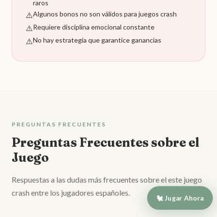
raros
Algunos bonos no son válidos para juegos crash
⚠️
Requiere disciplina emocional constante
⚠️
No hay estrategia que garantice ganancias
⚠️
PREGUNTAS FRECUENTES
Preguntas Frecuentes sobre el
Juego
Respuestas a las dudas más frecuentes sobre el este juego
crash entre los jugadores españoles.
🐔 Jugar Ahora