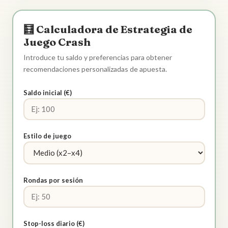
🧮 Calculadora de Estrategia de
Juego Crash
Introduce tu saldo y preferencias para obtener
recomendaciones personalizadas de apuesta.
Saldo inicial (€)
Estilo de juego
Rondas por sesión
Stop-loss diario (€)