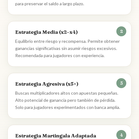
para preservar el saldo a largo plazo.
2
Estrategia Media (x2–x4)
Equilibrio entre riesgo y recompensa. Permite obtener
ganancias significativas sin asumir riesgos excesivos.
Recomendada para jugadores con experiencia.
3
Estrategia Agresiva (x5+)
Buscas multiplicadores altos con apuestas pequeñas.
Alto potencial de ganancia pero también de pérdida.
Solo para jugadores experimentados con banca amplia.
4
Estrategia Martingala Adaptada