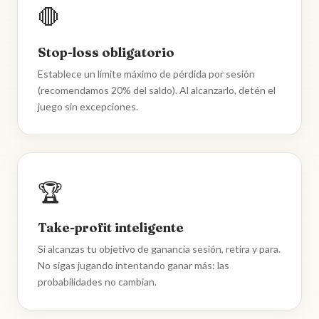
🛑
Stop-loss obligatorio
Establece un límite máximo de pérdida por sesión
(recomendamos 20% del saldo). Al alcanzarlo, detén el
juego sin excepciones.
🏆
Take-profit inteligente
Si alcanzas tu objetivo de ganancia sesión, retira y para.
No sigas jugando intentando ganar más: las
probabilidades no cambian.