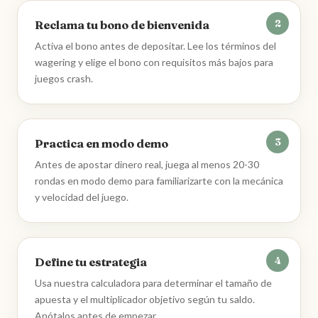
2
Reclama tu bono de bienvenida
Activa el bono antes de depositar. Lee los términos del
wagering y elige el bono con requisitos más bajos para
juegos crash.
3
Practica en modo demo
Antes de apostar dinero real, juega al menos 20-30
rondas en modo demo para familiarizarte con la mecánica
y velocidad del juego.
4
Define tu estrategia
Usa nuestra calculadora para determinar el tamaño de
apuesta y el multiplicador objetivo según tu saldo.
Anótalos antes de empezar.