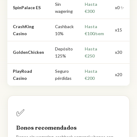
Sin
Hasta
SpinPalace ES
x0 ✨
wagering
€300
CrashKing
Cashback
Hasta
x15
Casino
10%
€100/sem
Depósito
Hasta
GoldenChicken
x30
125%
€250
PlayRoad
Seguro
Hasta
x20
Casino
pérdidas
€200
✅
Bonos recomendados
Bonos sin wagering, cashback semanal y bonos con