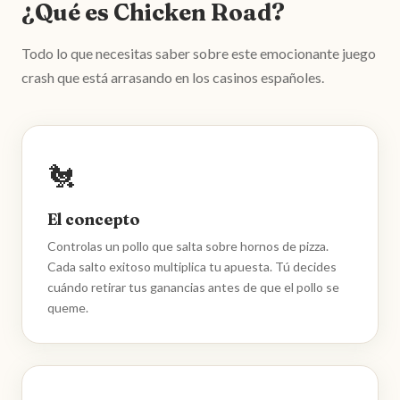
¿Qué es Chicken Road?
Todo lo que necesitas saber sobre este emocionante juego
crash que está arrasando en los casinos españoles.
🐔
El concepto
Controlas un pollo que salta sobre hornos de pizza.
Cada salto exitoso multiplica tu apuesta. Tú decides
cuándo retirar tus ganancias antes de que el pollo se
queme.