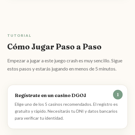
TUTORIAL
Cómo Jugar Paso a Paso
Empezar a jugar a este juego crash es muy sencillo. Sigue
estos pasos y estarás jugando en menos de 5 minutos.
1
Regístrate en un casino DGOJ
Elige uno de los 5 casinos recomendados. El registro es
gratuito y rápido. Necesitarás tu DNI y datos bancarios
para verificar tu identidad.