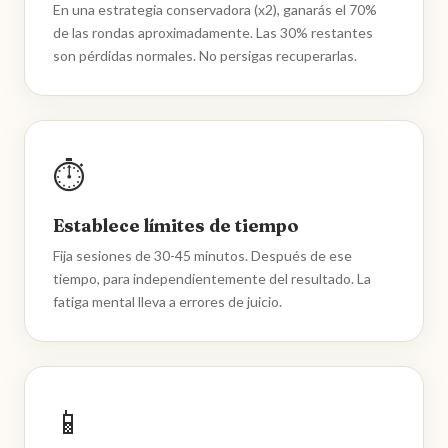
En una estrategia conservadora (x2), ganarás el 70%
de las rondas aproximadamente. Las 30% restantes
son pérdidas normales. No persigas recuperarlas.
⏱️
Establece límites de tiempo
Fija sesiones de 30-45 minutos. Después de ese
tiempo, para independientemente del resultado. La
fatiga mental lleva a errores de juicio.
📱