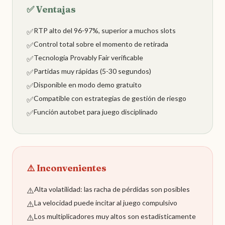
✅ Ventajas
RTP alto del 96-97%, superior a muchos slots
✅
Control total sobre el momento de retirada
✅
Tecnología Provably Fair verificable
✅
Partidas muy rápidas (5-30 segundos)
✅
Disponible en modo demo gratuito
✅
Compatible con estrategias de gestión de riesgo
✅
Función autobet para juego disciplinado
✅
⚠️ Inconvenientes
Alta volatilidad: las racha de pérdidas son posibles
⚠️
La velocidad puede incitar al juego compulsivo
⚠️
Los multiplicadores muy altos son estadísticamente
⚠️