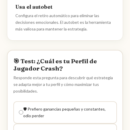
Usa el autobet
Configura el retiro automático para eliminar las
decisiones emocionales. El autobet es la herramienta
más valiosa para mantener la estrategia.
🎯 Test: ¿Cuál es tu Perfil de
Jugador Crash?
Responde esta pregunta para descubrir qué estrategia
se adapta mejor a tu perfil y cómo maximizar tus
posibilidades.
🛡️ Prefiero ganancias pequeñas y constantes,
odio perder