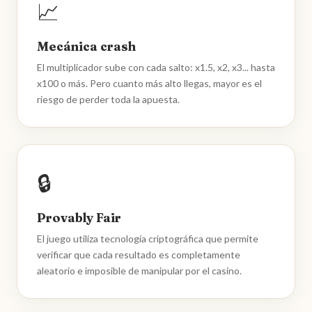
📈
Mecánica crash
El multiplicador sube con cada salto: x1.5, x2, x3... hasta
x100 o más. Pero cuanto más alto llegas, mayor es el
riesgo de perder toda la apuesta.
🔒
Provably Fair
El juego utiliza tecnología criptográfica que permite
verificar que cada resultado es completamente
aleatorio e imposible de manipular por el casino.