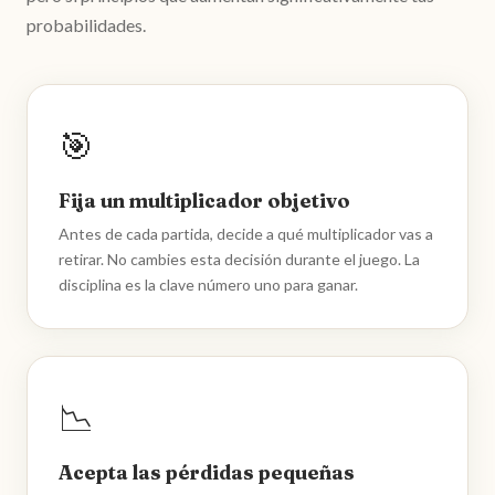
probabilidades.
🎯
Fija un multiplicador objetivo
Antes de cada partida, decide a qué multiplicador vas a
retirar. No cambies esta decisión durante el juego. La
disciplina es la clave número uno para ganar.
📉
Acepta las pérdidas pequeñas