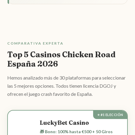
COMPARATIVA EXPERTA
Top 5 Casinos Chicken Road
España 2026
Hemos analizado más de 30 plataformas para seleccionar
las 5 mejores opciones. Todos tienen licencia DGOJ y
ofrecen el juego crash favorito de España.
LuckyBet Casino
🎁 Bono: 100% hasta €500 + 50 Giros