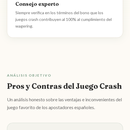
Consejo experto
Siempre verifica en los términos del bono que los
juegos crash contribuyen al 100% al cumplimiento del
wagering.
ANÁLISIS OBJETIVO
Pros y Contras del Juego Crash
Un análisis honesto sobre las ventajas e inconvenientes del
juego favorito de los apostadores españoles.