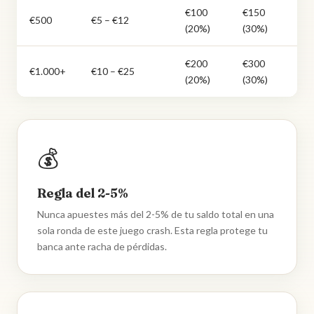
€100
€150
€500
€5 – €12
(20%)
(30%)
€200
€300
€1.000+
€10 – €25
(20%)
(30%)
💰
Regla del 2-5%
Nunca apuestes más del 2-5% de tu saldo total en una
sola ronda de este juego crash. Esta regla protege tu
banca ante racha de pérdidas.