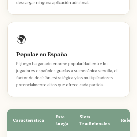
descargar ninguna aplicación adicional.
🌍
Popular en España
El juego ha ganado enorme popularidad entre los
jugadores españoles gracias a su mecánica sencilla, el
factor de decisión estratégica y los multiplicadores
potencialmente altos que ofrece cada partida.
Este
Slots
Característica
Ruleta
Juego
Tradicionales