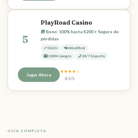
PlayRoad Casino
🎁 Bono: 100% hasta €200 + Seguro de
5
pérdidas
✅ DGOJ
📲 Móvil first
🎰 1000+ juegos
🌙 24/7 Soporte
★★★★☆
Jugar Ahora
4.5/5
GUÍA COMPLETA