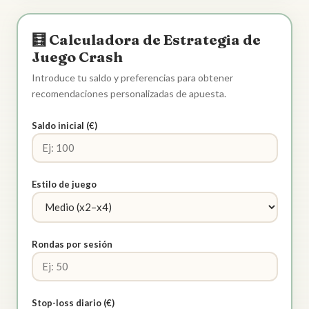
🧮 Calculadora de Estrategia de
Juego Crash
Introduce tu saldo y preferencias para obtener
recomendaciones personalizadas de apuesta.
Saldo inicial (€)
Estilo de juego
Rondas por sesión
Stop-loss diario (€)