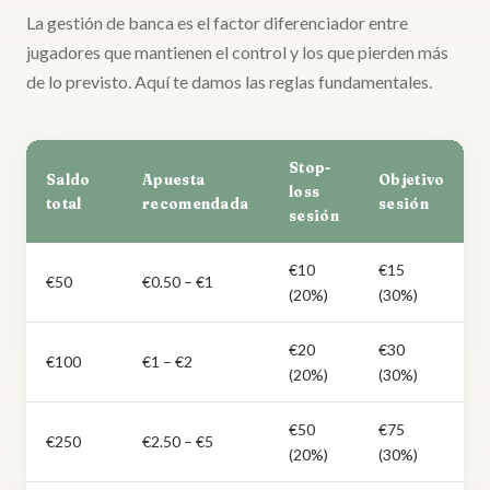
La gestión de banca es el factor diferenciador entre
jugadores que mantienen el control y los que pierden más
de lo previsto. Aquí te damos las reglas fundamentales.
Stop-
Saldo
Apuesta
Objetivo
loss
total
recomendada
sesión
sesión
€10
€15
€50
€0.50 – €1
(20%)
(30%)
€20
€30
€100
€1 – €2
(20%)
(30%)
€50
€75
€250
€2.50 – €5
(20%)
(30%)