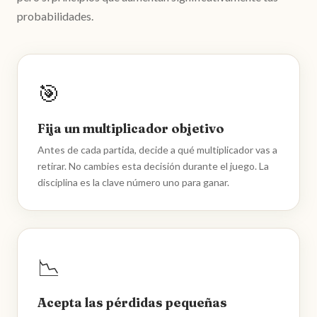
probabilidades.
🎯
Fija un multiplicador objetivo
Antes de cada partida, decide a qué multiplicador vas a
retirar. No cambies esta decisión durante el juego. La
disciplina es la clave número uno para ganar.
📉
Acepta las pérdidas pequeñas