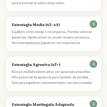
para preservar el saldo a largo plazo.
2
Estrategia Media (x2–x4)
Equilibrio entre riesgo y recompensa. Permite obtener
ganancias significativas sin asumir riesgos excesivos.
Recomendada para jugadores con experiencia.
3
Estrategia Agresiva (x5+)
Buscas multiplicadores altos con apuestas pequeñas.
Alto potencial de ganancia pero también de pérdida.
Solo para jugadores experimentados con banca amplia.
4
Estrategia Martingala Adaptada