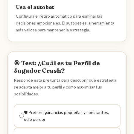
Usa el autobet
Configura el retiro automático para eliminar las
decisiones emocionales. El autobet es la herramienta
más valiosa para mantener la estrategia.
🎯 Test: ¿Cuál es tu Perfil de
Jugador Crash?
Responde esta pregunta para descubrir qué estrategia
se adapta mejor a tu perfil y cómo maximizar tus
posibilidades.
🛡️ Prefiero ganancias pequeñas y constantes,
odio perder