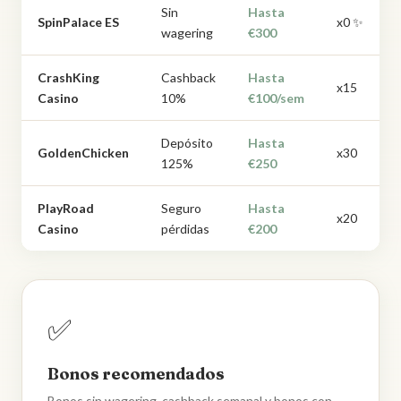
Sin
Hasta
SpinPalace ES
x0 ✨
wagering
€300
CrashKing
Cashback
Hasta
x15
Casino
10%
€100/sem
Depósito
Hasta
GoldenChicken
x30
125%
€250
PlayRoad
Seguro
Hasta
x20
Casino
pérdidas
€200
✅
Bonos recomendados
Bonos sin wagering, cashback semanal y bonos con