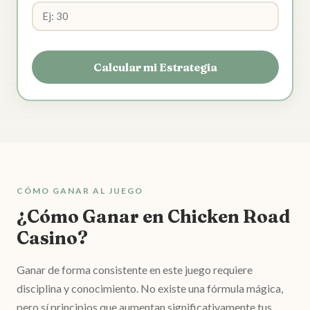
Calcular mi Estrategia
CÓMO GANAR AL JUEGO
¿Cómo Ganar en Chicken Road
Casino?
Ganar de forma consistente en este juego requiere
disciplina y conocimiento. No existe una fórmula mágica,
pero sí principios que aumentan significativamente tus