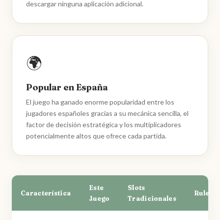
descargar ninguna aplicación adicional.
🌍
Popular en España
El juego ha ganado enorme popularidad entre los
jugadores españoles gracias a su mecánica sencilla, el
factor de decisión estratégica y los multiplicadores
potencialmente altos que ofrece cada partida.
Este
Slots
Característica
Ruleta
Juego
Tradicionales