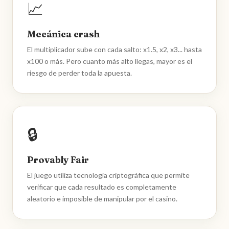
📈
Mecánica crash
El multiplicador sube con cada salto: x1.5, x2, x3... hasta
x100 o más. Pero cuanto más alto llegas, mayor es el
riesgo de perder toda la apuesta.
🔒
Provably Fair
El juego utiliza tecnología criptográfica que permite
verificar que cada resultado es completamente
aleatorio e imposible de manipular por el casino.