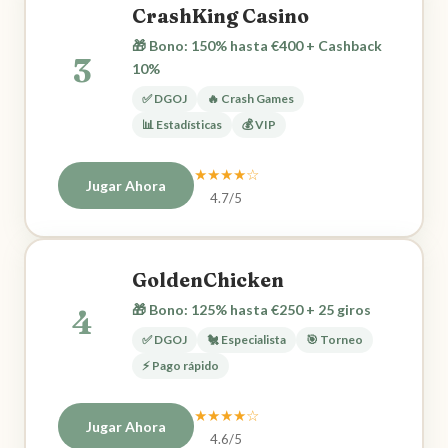
CrashKing Casino
🎁 Bono: 150% hasta €400 + Cashback
3
10%
✅ DGOJ
🔥 Crash Games
📊 Estadísticas
💰 VIP
★★★★☆
Jugar Ahora
4.7/5
GoldenChicken
🎁 Bono: 125% hasta €250 + 25 giros
4
✅ DGOJ
🐔 Especialista
🎯 Torneo
⚡ Pago rápido
★★★★☆
Jugar Ahora
4.6/5