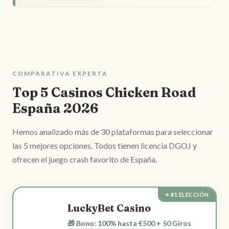
COMPARATIVA EXPERTA
Top 5 Casinos Chicken Road
España 2026
Hemos analizado más de 30 plataformas para seleccionar
las 5 mejores opciones. Todos tienen licencia DGOJ y
ofrecen el juego crash favorito de España.
LuckyBet Casino
🎁 Bono: 100% hasta €500 + 50 Giros