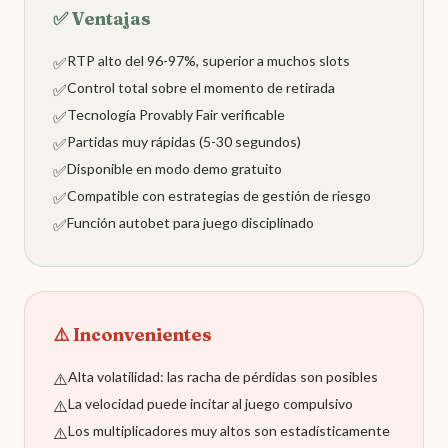
✅ Ventajas
RTP alto del 96-97%, superior a muchos slots
✅
Control total sobre el momento de retirada
✅
Tecnología Provably Fair verificable
✅
Partidas muy rápidas (5-30 segundos)
✅
Disponible en modo demo gratuito
✅
Compatible con estrategias de gestión de riesgo
✅
Función autobet para juego disciplinado
✅
⚠️ Inconvenientes
Alta volatilidad: las racha de pérdidas son posibles
⚠️
La velocidad puede incitar al juego compulsivo
⚠️
Los multiplicadores muy altos son estadísticamente
⚠️