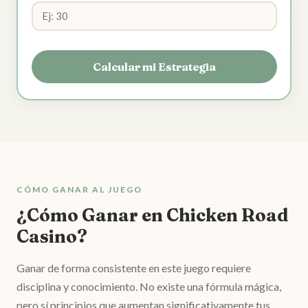
Calcular mi Estrategia
CÓMO GANAR AL JUEGO
¿Cómo Ganar en Chicken Road
Casino?
Ganar de forma consistente en este juego requiere
disciplina y conocimiento. No existe una fórmula mágica,
pero sí principios que aumentan significativamente tus