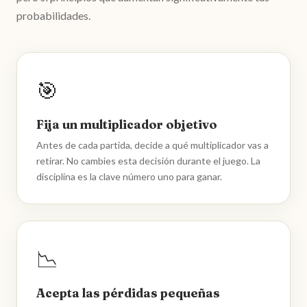
probabilidades.
🎯
Fija un multiplicador objetivo
Antes de cada partida, decide a qué multiplicador vas a
retirar. No cambies esta decisión durante el juego. La
disciplina es la clave número uno para ganar.
📉
Acepta las pérdidas pequeñas