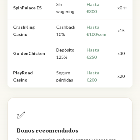
Sin
Hasta
SpinPalace ES
x0 ✨
wagering
€300
CrashKing
Cashback
Hasta
x15
Casino
10%
€100/sem
Depósito
Hasta
GoldenChicken
x30
125%
€250
PlayRoad
Seguro
Hasta
x20
Casino
pérdidas
€200
✅
Bonos recomendados
Bonos sin wagering, cashback semanal y bonos con