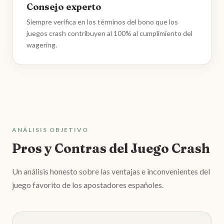
Consejo experto
Siempre verifica en los términos del bono que los
juegos crash contribuyen al 100% al cumplimiento del
wagering.
ANÁLISIS OBJETIVO
Pros y Contras del Juego Crash
Un análisis honesto sobre las ventajas e inconvenientes del
juego favorito de los apostadores españoles.