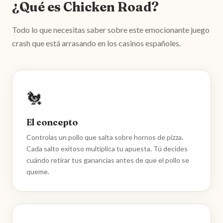
¿Qué es Chicken Road?
Todo lo que necesitas saber sobre este emocionante juego
crash que está arrasando en los casinos españoles.
🐔
El concepto
Controlas un pollo que salta sobre hornos de pizza.
Cada salto exitoso multiplica tu apuesta. Tú decides
cuándo retirar tus ganancias antes de que el pollo se
queme.