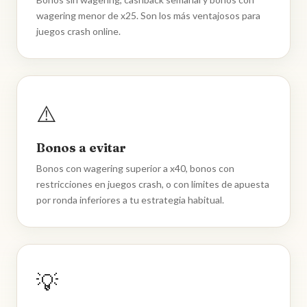
wagering menor de x25. Son los más ventajosos para
juegos crash online.
⚠️
Bonos a evitar
Bonos con wagering superior a x40, bonos con
restricciones en juegos crash, o con límites de apuesta
por ronda inferiores a tu estrategia habitual.
💡