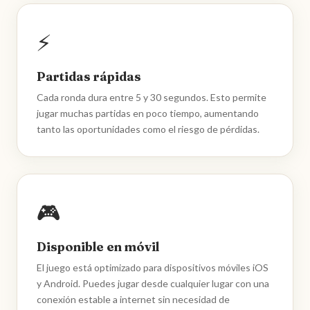
⚡
Partidas rápidas
Cada ronda dura entre 5 y 30 segundos. Esto permite
jugar muchas partidas en poco tiempo, aumentando
tanto las oportunidades como el riesgo de pérdidas.
🎮
Disponible en móvil
El juego está optimizado para dispositivos móviles iOS
y Android. Puedes jugar desde cualquier lugar con una
conexión estable a internet sin necesidad de