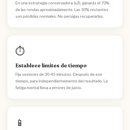
En una estrategia conservadora (x2), ganarás el 70%
de las rondas aproximadamente. Las 30% restantes
son pérdidas normales. No persigas recuperarlas.
⏱️
Establece límites de tiempo
Fija sesiones de 30-45 minutos. Después de ese
tiempo, para independientemente del resultado. La
fatiga mental lleva a errores de juicio.
📱