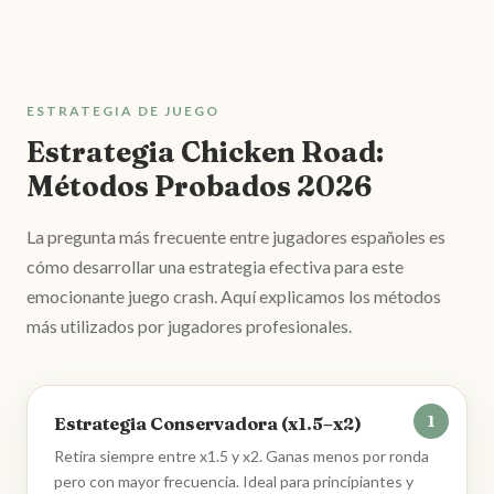
ESTRATEGIA DE JUEGO
Estrategia Chicken Road:
Métodos Probados 2026
La pregunta más frecuente entre jugadores españoles es
cómo desarrollar una estrategia efectiva para este
emocionante juego crash. Aquí explicamos los métodos
más utilizados por jugadores profesionales.
1
Estrategia Conservadora (x1.5–x2)
Retira siempre entre x1.5 y x2. Ganas menos por ronda
pero con mayor frecuencia. Ideal para principiantes y