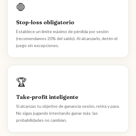
🛑
Stop-loss obligatorio
Establece un límite máximo de pérdida por sesión
(recomendamos 20% del saldo). Al alcanzarlo, detén el
juego sin excepciones.
🏆
Take-profit inteligente
Si alcanzas tu objetivo de ganancia sesión, retira y para.
No sigas jugando intentando ganar más: las
probabilidades no cambian.