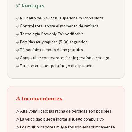
✅ Ventajas
RTP alto del 96-97%, superior a muchos slots
✅
Control total sobre el momento de retirada
✅
Tecnología Provably Fair verificable
✅
Partidas muy rápidas (5-30 segundos)
✅
Disponible en modo demo gratuito
✅
Compatible con estrategias de gestión de riesgo
✅
Función autobet para juego disciplinado
✅
⚠️ Inconvenientes
Alta volatilidad: las racha de pérdidas son posibles
⚠️
La velocidad puede incitar al juego compulsivo
⚠️
Los multiplicadores muy altos son estadísticamente
⚠️