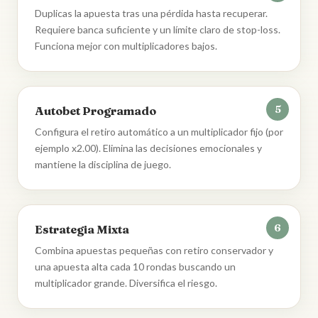
Duplicas la apuesta tras una pérdida hasta recuperar.
Requiere banca suficiente y un límite claro de stop-loss.
Funciona mejor con multiplicadores bajos.
5
Autobet Programado
Configura el retiro automático a un multiplicador fijo (por
ejemplo x2.00). Elimina las decisiones emocionales y
mantiene la disciplina de juego.
6
Estrategia Mixta
Combina apuestas pequeñas con retiro conservador y
una apuesta alta cada 10 rondas buscando un
multiplicador grande. Diversifica el riesgo.