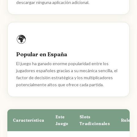
descargar ninguna aplicación adicional.
🌍
Popular en España
El juego ha ganado enorme popularidad entre los
jugadores españoles gracias a su mecánica sencilla, el
factor de decisión estratégica y los multiplicadores
potencialmente altos que ofrece cada partida.
Este
Slots
Característica
Ruleta
Juego
Tradicionales