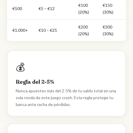
€100
€150
€500
€5 – €12
(20%)
(30%)
€200
€300
€1.000+
€10 – €25
(20%)
(30%)
💰
Regla del 2-5%
Nunca apuestes más del 2-5% de tu saldo total en una
sola ronda de este juego crash. Esta regla protege tu
banca ante racha de pérdidas.