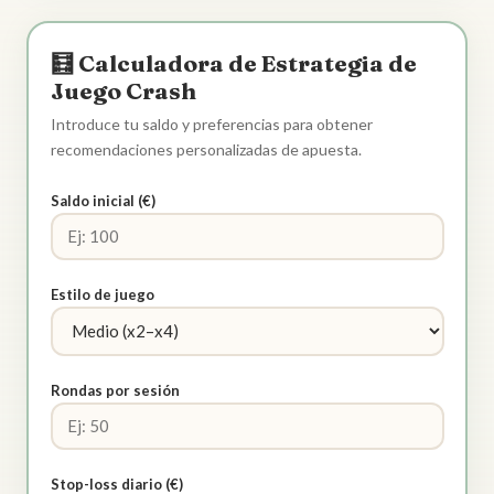
🧮 Calculadora de Estrategia de
Juego Crash
Introduce tu saldo y preferencias para obtener
recomendaciones personalizadas de apuesta.
Saldo inicial (€)
Estilo de juego
Rondas por sesión
Stop-loss diario (€)