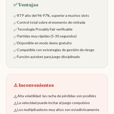
✅ Ventajas
RTP alto del 96-97%, superior a muchos slots
✅
Control total sobre el momento de retirada
✅
Tecnología Provably Fair verificable
✅
Partidas muy rápidas (5-30 segundos)
✅
Disponible en modo demo gratuito
✅
Compatible con estrategias de gestión de riesgo
✅
Función autobet para juego disciplinado
✅
⚠️ Inconvenientes
Alta volatilidad: las racha de pérdidas son posibles
⚠️
La velocidad puede incitar al juego compulsivo
⚠️
Los multiplicadores muy altos son estadísticamente
⚠️