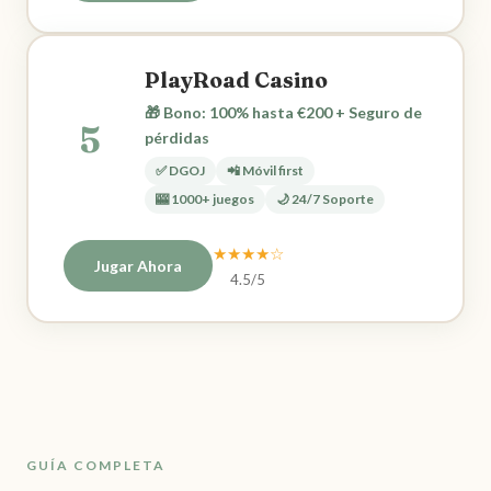
PlayRoad Casino
🎁 Bono: 100% hasta €200 + Seguro de
5
pérdidas
✅ DGOJ
📲 Móvil first
🎰 1000+ juegos
🌙 24/7 Soporte
★★★★☆
Jugar Ahora
4.5/5
GUÍA COMPLETA