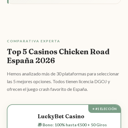
COMPARATIVA EXPERTA
Top 5 Casinos Chicken Road
España 2026
Hemos analizado más de 30 plataformas para seleccionar
las 5 mejores opciones. Todos tienen licencia DGOJ y
ofrecen el juego crash favorito de España.
LuckyBet Casino
🎁 Bono: 100% hasta €500 + 50 Giros