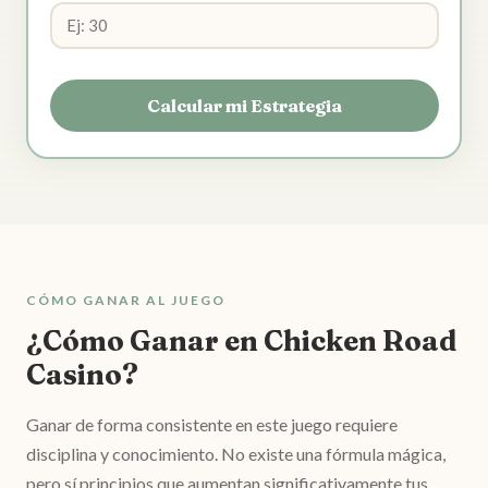
Calcular mi Estrategia
CÓMO GANAR AL JUEGO
¿Cómo Ganar en Chicken Road
Casino?
Ganar de forma consistente en este juego requiere
disciplina y conocimiento. No existe una fórmula mágica,
pero sí principios que aumentan significativamente tus