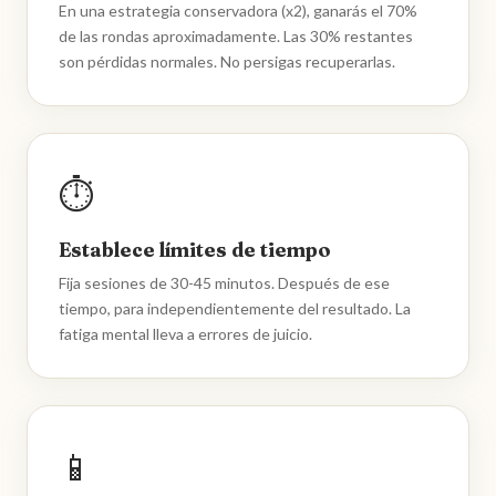
En una estrategia conservadora (x2), ganarás el 70%
de las rondas aproximadamente. Las 30% restantes
son pérdidas normales. No persigas recuperarlas.
⏱️
Establece límites de tiempo
Fija sesiones de 30-45 minutos. Después de ese
tiempo, para independientemente del resultado. La
fatiga mental lleva a errores de juicio.
📱