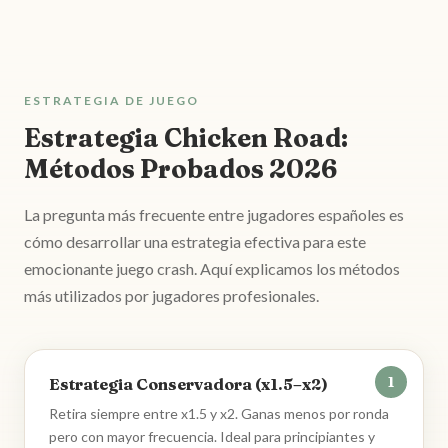
ESTRATEGIA DE JUEGO
Estrategia Chicken Road:
Métodos Probados 2026
La pregunta más frecuente entre jugadores españoles es
cómo desarrollar una estrategia efectiva para este
emocionante juego crash. Aquí explicamos los métodos
más utilizados por jugadores profesionales.
1
Estrategia Conservadora (x1.5–x2)
Retira siempre entre x1.5 y x2. Ganas menos por ronda
pero con mayor frecuencia. Ideal para principiantes y