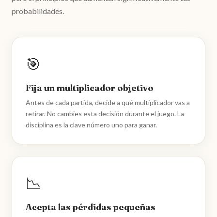
probabilidades.
🎯
Fija un multiplicador objetivo
Antes de cada partida, decide a qué multiplicador vas a
retirar. No cambies esta decisión durante el juego. La
disciplina es la clave número uno para ganar.
📉
Acepta las pérdidas pequeñas