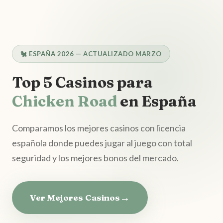
🐔 ESPAÑA 2026 — ACTUALIZADO MARZO
Top 5 Casinos para
Chicken Road
en España
Comparamos los mejores casinos con licencia
española donde puedes jugar al juego con total
seguridad y los mejores bonos del mercado.
→
Ver Mejores Casinos