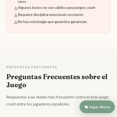
raros
Algunos bonos no son válidos para juegos crash
⚠️
Requiere disciplina emocional constante
⚠️
No hay estrategia que garantice ganancias
⚠️
PREGUNTAS FRECUENTES
Preguntas Frecuentes sobre el
Juego
Respuestas a las dudas más frecuentes sobre el este juego
crash entre los jugadores españoles.
🐔 Jugar Ahora