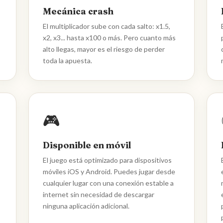
Mecánica crash
El multiplicador sube con cada salto: x1.5,
x2, x3... hasta x100 o más. Pero cuanto más
alto llegas, mayor es el riesgo de perder
toda la apuesta.
🎮
Disponible en móvil
El juego está optimizado para dispositivos
móviles iOS y Android. Puedes jugar desde
cualquier lugar con una conexión estable a
internet sin necesidad de descargar
ninguna aplicación adicional.