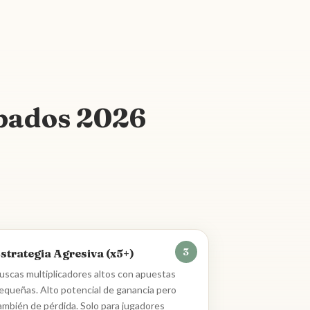
obados 2026
3
strategia Agresiva (x5+)
uscas multiplicadores altos con apuestas
equeñas. Alto potencial de ganancia pero
ambién de pérdida. Solo para jugadores