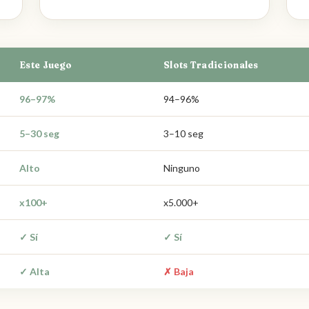
Este Juego
Slots Tradicionales
96–97%
94–96%
5–30 seg
3–10 seg
Alto
Ninguno
x100+
x5.000+
✓ Sí
✓ Sí
✓ Alta
✗ Baja