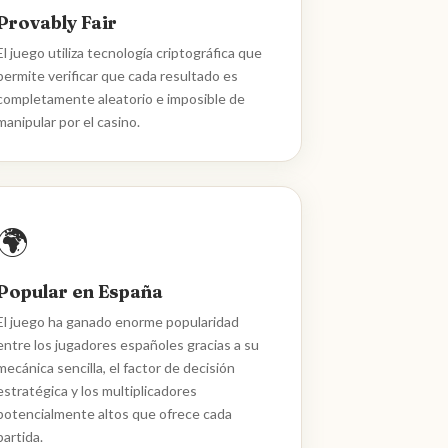
Provably Fair
El juego utiliza tecnología criptográfica que
permite verificar que cada resultado es
completamente aleatorio e imposible de
manipular por el casino.
🌍
Popular en España
El juego ha ganado enorme popularidad
entre los jugadores españoles gracias a su
mecánica sencilla, el factor de decisión
estratégica y los multiplicadores
potencialmente altos que ofrece cada
partida.