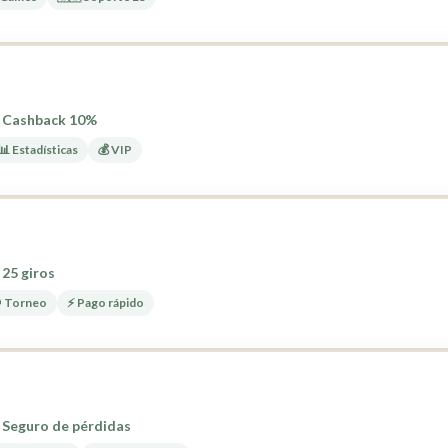
+ Cashback 10%
📊 Estadísticas
💰 VIP
25 giros
 Torneo
⚡ Pago rápido
 Seguro de pérdidas