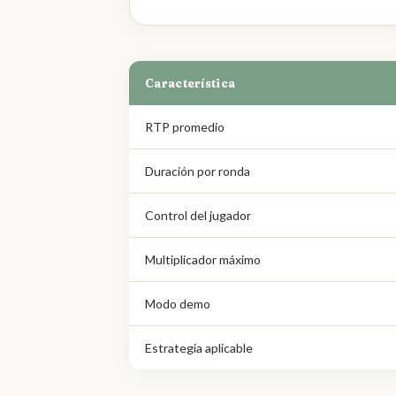
Característica
RTP promedio
Duración por ronda
Control del jugador
Multiplicador máximo
Modo demo
Estrategia aplicable