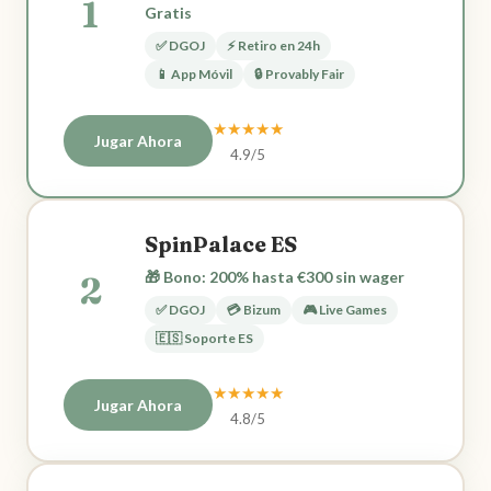
1
Gratis
✅ DGOJ
⚡ Retiro en 24h
📱 App Móvil
🔒 Provably Fair
★★★★★
Jugar Ahora
4.9/5
SpinPalace ES
🎁 Bono: 200% hasta €300 sin wager
2
✅ DGOJ
💳 Bizum
🎮 Live Games
🇪🇸 Soporte ES
★★★★★
Jugar Ahora
4.8/5