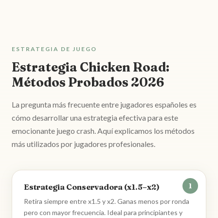
ESTRATEGIA DE JUEGO
Estrategia Chicken Road:
Métodos Probados 2026
La pregunta más frecuente entre jugadores españoles es
cómo desarrollar una estrategia efectiva para este
emocionante juego crash. Aquí explicamos los métodos
más utilizados por jugadores profesionales.
1
Estrategia Conservadora (x1.5–x2)
Retira siempre entre x1.5 y x2. Ganas menos por ronda
pero con mayor frecuencia. Ideal para principiantes y