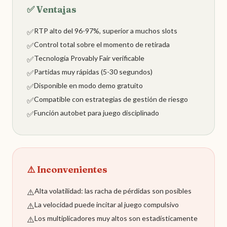
✅ Ventajas
RTP alto del 96-97%, superior a muchos slots
✅
Control total sobre el momento de retirada
✅
Tecnología Provably Fair verificable
✅
Partidas muy rápidas (5-30 segundos)
✅
Disponible en modo demo gratuito
✅
Compatible con estrategias de gestión de riesgo
✅
Función autobet para juego disciplinado
✅
⚠️ Inconvenientes
Alta volatilidad: las racha de pérdidas son posibles
⚠️
La velocidad puede incitar al juego compulsivo
⚠️
Los multiplicadores muy altos son estadísticamente
⚠️