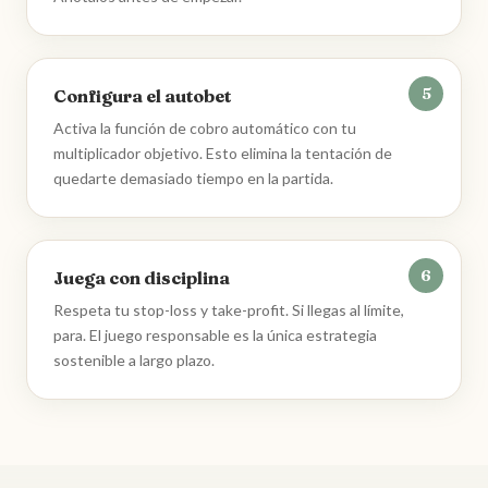
5
Configura el autobet
Activa la función de cobro automático con tu
multiplicador objetivo. Esto elimina la tentación de
quedarte demasiado tiempo en la partida.
6
Juega con disciplina
Respeta tu stop-loss y take-profit. Si llegas al límite,
para. El juego responsable es la única estrategia
sostenible a largo plazo.