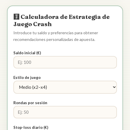
🧮 Calculadora de Estrategia de
Juego Crash
Introduce tu saldo y preferencias para obtener
recomendaciones personalizadas de apuesta.
Saldo inicial (€)
Estilo de juego
Rondas por sesión
Stop-loss diario (€)