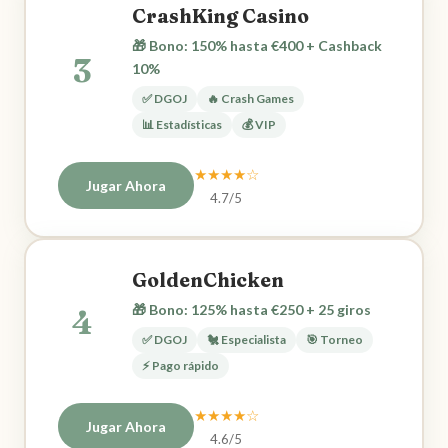
CrashKing Casino
🎁 Bono: 150% hasta €400 + Cashback
3
10%
✅ DGOJ
🔥 Crash Games
📊 Estadísticas
💰 VIP
★★★★☆
Jugar Ahora
4.7/5
GoldenChicken
🎁 Bono: 125% hasta €250 + 25 giros
4
✅ DGOJ
🐔 Especialista
🎯 Torneo
⚡ Pago rápido
★★★★☆
Jugar Ahora
4.6/5