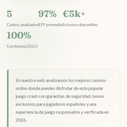
5
97%
€5k+
Casinos analizados
RTP promedio
En bonos disponibles
100%
Con licencia DGOJ
En nuestra web analizamos los mejores casinos
online donde puedes disfrutar de este popular
juego crash con garantías de seguridad, bonos
exclusivos para jugadores españoles y una
experiencia de juego responsable y verificada en
2026.