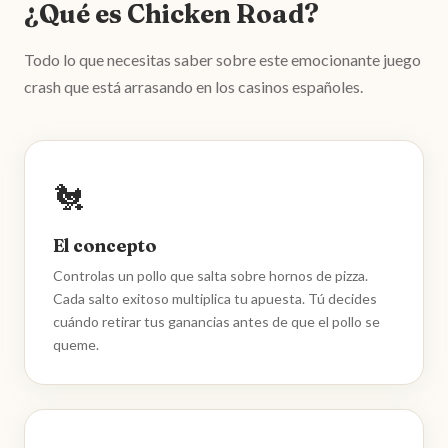
¿Qué es Chicken Road?
Todo lo que necesitas saber sobre este emocionante juego
crash que está arrasando en los casinos españoles.
🐔
El concepto
Controlas un pollo que salta sobre hornos de pizza.
Cada salto exitoso multiplica tu apuesta. Tú decides
cuándo retirar tus ganancias antes de que el pollo se
queme.