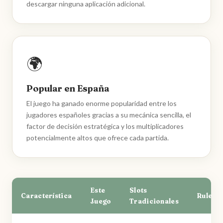
descargar ninguna aplicación adicional.
🌍
Popular en España
El juego ha ganado enorme popularidad entre los
jugadores españoles gracias a su mecánica sencilla, el
factor de decisión estratégica y los multiplicadores
potencialmente altos que ofrece cada partida.
Este
Slots
Característica
Ruleta
Juego
Tradicionales