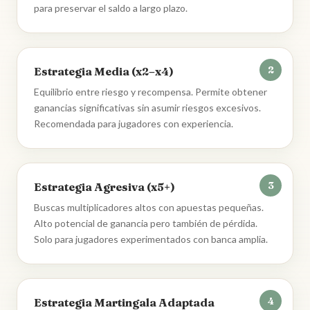
para preservar el saldo a largo plazo.
2
Estrategia Media (x2–x4)
Equilibrio entre riesgo y recompensa. Permite obtener
ganancias significativas sin asumir riesgos excesivos.
Recomendada para jugadores con experiencia.
3
Estrategia Agresiva (x5+)
Buscas multiplicadores altos con apuestas pequeñas.
Alto potencial de ganancia pero también de pérdida.
Solo para jugadores experimentados con banca amplia.
4
Estrategia Martingala Adaptada