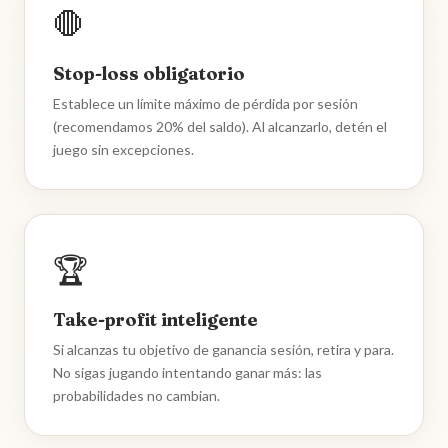
🛑
Stop-loss obligatorio
Establece un límite máximo de pérdida por sesión
(recomendamos 20% del saldo). Al alcanzarlo, detén el
juego sin excepciones.
🏆
Take-profit inteligente
Si alcanzas tu objetivo de ganancia sesión, retira y para.
No sigas jugando intentando ganar más: las
probabilidades no cambian.