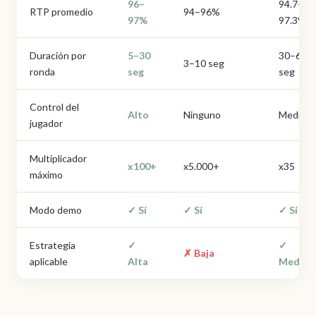
96–
94.7–
RTP promedio
94–96%
97%
97.3%
Duración por
5–30
30–60
3–10 seg
ronda
seg
seg
Control del
Alto
Ninguno
Medio
jugador
Multiplicador
x100+
x5.000+
x35
máximo
Modo demo
✓ Sí
✓ Sí
✓ Sí
Estrategia
✓
✓
✗ Baja
aplicable
Alta
Media