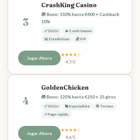
CrashKing Casino
🎁 Bono: 150% hasta €400 + Cashback
3
10%
✅ DGOJ
🔥 Crash Games
📊 Estadísticas
💰 VIP
★★★★☆
Jugar Ahora
4.7/5
GoldenChicken
🎁 Bono: 125% hasta €250 + 25 giros
4
✅ DGOJ
🐔 Especialista
🎯 Torneo
⚡ Pago rápido
★★★★☆
Jugar Ahora
4.6/5