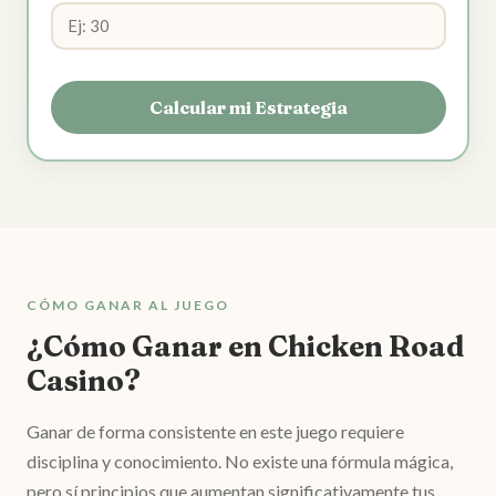
Calcular mi Estrategia
CÓMO GANAR AL JUEGO
¿Cómo Ganar en Chicken Road
Casino?
Ganar de forma consistente en este juego requiere
disciplina y conocimiento. No existe una fórmula mágica,
pero sí principios que aumentan significativamente tus