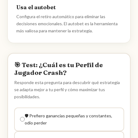
Usa el autobet
Configura el retiro automático para eliminar las
decisiones emocionales. El autobet es la herramienta
más valiosa para mantener la estrategia.
🎯 Test: ¿Cuál es tu Perfil de
Jugador Crash?
Responde esta pregunta para descubrir qué estrategia
se adapta mejor a tu perfil y cómo maximizar tus
posibilidades.
🛡️ Prefiero ganancias pequeñas y constantes,
odio perder