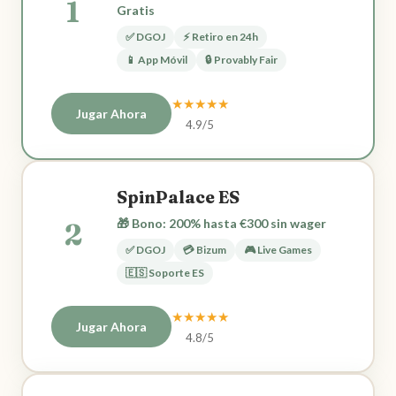
1
Gratis
✅ DGOJ
⚡ Retiro en 24h
📱 App Móvil
🔒 Provably Fair
★★★★★
Jugar Ahora
4.9/5
SpinPalace ES
🎁 Bono: 200% hasta €300 sin wager
2
✅ DGOJ
💳 Bizum
🎮 Live Games
🇪🇸 Soporte ES
★★★★★
Jugar Ahora
4.8/5