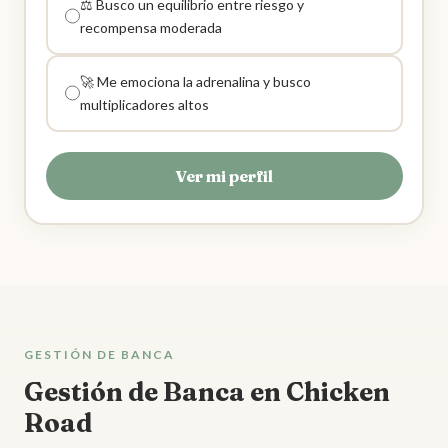
⚖️ Busco un equilibrio entre riesgo y
recompensa moderada
🚀 Me emociona la adrenalina y busco
multiplicadores altos
Ver mi perfil
GESTIÓN DE BANCA
Gestión de Banca en Chicken
Road