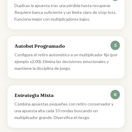
Duplicas la apuesta tras una pérdida hasta recuperar.
Requiere banca suficiente y un límite claro de stop-loss.
Funciona mejor con multiplicadores bajos.
5
Autobet Programado
Configura el retiro automático a un multiplicador fijo (por
ejemplo x2.00). Elimina las decisiones emocionales y
mantiene la disciplina de juego.
6
Estrategia Mixta
Combina apuestas pequeñas con retiro conservador y
una apuesta alta cada 10 rondas buscando un
multiplicador grande. Diversifica el riesgo.