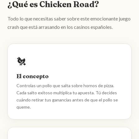
¿Qué es Chicken Road?
Todo lo que necesitas saber sobre este emocionante juego
crash que está arrasando en los casinos españoles.
🐔
El concepto
Controlas un pollo que salta sobre hornos de pizza.
Cada salto exitoso multiplica tu apuesta. Tú decides
cuándo retirar tus ganancias antes de que el pollo se
queme.