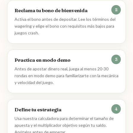
2
Reclama tu bono de bienvenida
Activa el bono antes de depositar. Lee los términos del
wagering y elige el bono con requisitos más bajos para
juegos crash.
3
Practica en modo demo
Antes de apostar dinero real, juega al menos 20-30
rondas en modo demo para familiarizarte con la mecánica
y velocidad del juego.
4
Define tu estrategia
Usa nuestra calculadora para determinar el tamaño de
apuesta y el multiplicador objetivo según tu saldo.
Anótalos antes de empezar.