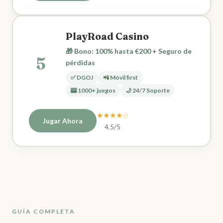
PlayRoad Casino
🎁 Bono: 100% hasta €200 + Seguro de
5
pérdidas
✅ DGOJ
📲 Móvil first
🎰 1000+ juegos
🌙 24/7 Soporte
★★★★☆
Jugar Ahora
4.5/5
GUÍA COMPLETA