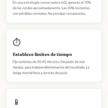
En una estrategia conservadora (x2), ganarás el 70%
de las rondas aproximadamente. Las 30% restantes
son pérdidas normales. No persigas recuperarlas.
⏱️
Establece límites de tiempo
Fija sesiones de 30-45 minutos. Después de ese
tiempo, para independientemente del resultado. La
fatiga mental lleva a errores de juicio.
📱