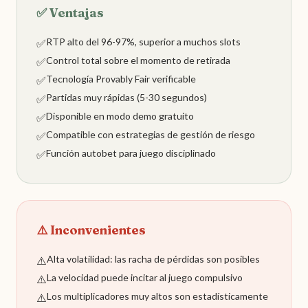
✅ Ventajas
RTP alto del 96-97%, superior a muchos slots
✅
Control total sobre el momento de retirada
✅
Tecnología Provably Fair verificable
✅
Partidas muy rápidas (5-30 segundos)
✅
Disponible en modo demo gratuito
✅
Compatible con estrategias de gestión de riesgo
✅
Función autobet para juego disciplinado
✅
⚠️ Inconvenientes
Alta volatilidad: las racha de pérdidas son posibles
⚠️
La velocidad puede incitar al juego compulsivo
⚠️
Los multiplicadores muy altos son estadísticamente
⚠️