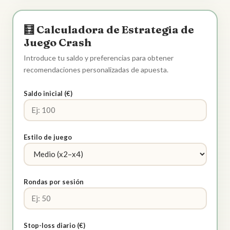
🧮 Calculadora de Estrategia de
Juego Crash
Introduce tu saldo y preferencias para obtener
recomendaciones personalizadas de apuesta.
Saldo inicial (€)
Estilo de juego
Rondas por sesión
Stop-loss diario (€)