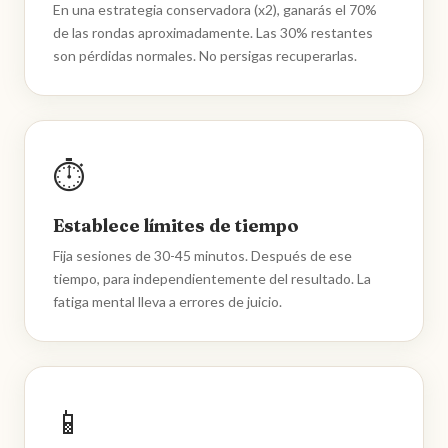
En una estrategia conservadora (x2), ganarás el 70%
de las rondas aproximadamente. Las 30% restantes
son pérdidas normales. No persigas recuperarlas.
⏱️
Establece límites de tiempo
Fija sesiones de 30-45 minutos. Después de ese
tiempo, para independientemente del resultado. La
fatiga mental lleva a errores de juicio.
📱