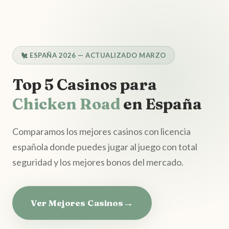
🐔 ESPAÑA 2026 — ACTUALIZADO MARZO
Top 5 Casinos para
Chicken Road
en España
Comparamos los mejores casinos con licencia
española donde puedes jugar al juego con total
seguridad y los mejores bonos del mercado.
→
Ver Mejores Casinos