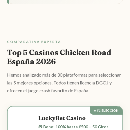
COMPARATIVA EXPERTA
Top 5 Casinos Chicken Road
España 2026
Hemos analizado más de 30 plataformas para seleccionar
las 5 mejores opciones. Todos tienen licencia DGOJ y
ofrecen el juego crash favorito de España.
LuckyBet Casino
🎁 Bono: 100% hasta €500 + 50 Giros