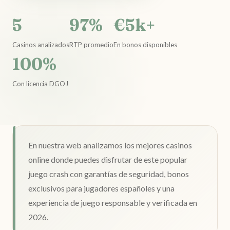
5
97%
€5k+
Casinos analizados
RTP promedio
En bonos disponibles
100%
Con licencia DGOJ
En nuestra web analizamos los mejores casinos
online donde puedes disfrutar de este popular
juego crash con garantías de seguridad, bonos
exclusivos para jugadores españoles y una
experiencia de juego responsable y verificada en
2026.