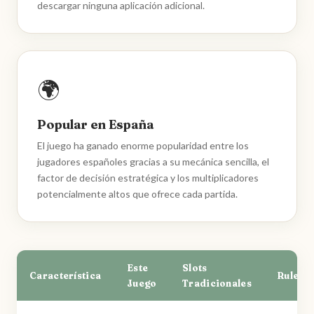
descargar ninguna aplicación adicional.
🌍
Popular en España
El juego ha ganado enorme popularidad entre los
jugadores españoles gracias a su mecánica sencilla, el
factor de decisión estratégica y los multiplicadores
potencialmente altos que ofrece cada partida.
Este
Slots
Característica
Ruleta
Juego
Tradicionales