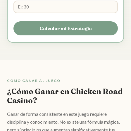
Calcular mi Estrategia
CÓMO GANAR AL JUEGO
¿Cómo Ganar en Chicken Road
Casino?
Ganar de forma consistente en este juego requiere
disciplina y conocimiento. No existe una fórmula mágica,
pero sí principios que aumentan significativamente tus