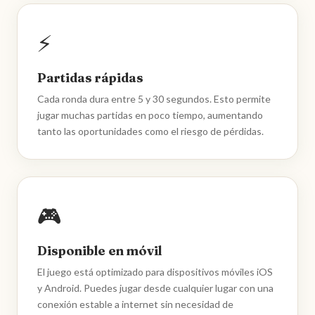
⚡
Partidas rápidas
Cada ronda dura entre 5 y 30 segundos. Esto permite
jugar muchas partidas en poco tiempo, aumentando
tanto las oportunidades como el riesgo de pérdidas.
🎮
Disponible en móvil
El juego está optimizado para dispositivos móviles iOS
y Android. Puedes jugar desde cualquier lugar con una
conexión estable a internet sin necesidad de