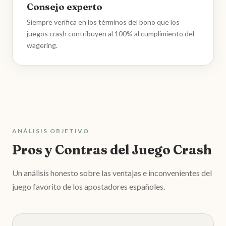
Consejo experto
Siempre verifica en los términos del bono que los
juegos crash contribuyen al 100% al cumplimiento del
wagering.
ANÁLISIS OBJETIVO
Pros y Contras del Juego Crash
Un análisis honesto sobre las ventajas e inconvenientes del
juego favorito de los apostadores españoles.