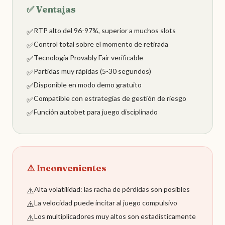
✅ Ventajas
RTP alto del 96-97%, superior a muchos slots
✅
Control total sobre el momento de retirada
✅
Tecnología Provably Fair verificable
✅
Partidas muy rápidas (5-30 segundos)
✅
Disponible en modo demo gratuito
✅
Compatible con estrategias de gestión de riesgo
✅
Función autobet para juego disciplinado
✅
⚠️ Inconvenientes
Alta volatilidad: las racha de pérdidas son posibles
⚠️
La velocidad puede incitar al juego compulsivo
⚠️
Los multiplicadores muy altos son estadísticamente
⚠️