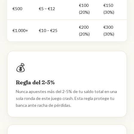
€100
€150
€500
€5 – €12
(20%)
(30%)
€200
€300
€1.000+
€10 – €25
(20%)
(30%)
💰
Regla del 2-5%
Nunca apuestes más del 2-5% de tu saldo total en una
sola ronda de este juego crash. Esta regla protege tu
banca ante racha de pérdidas.