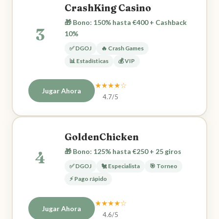
CrashKing Casino
🎁 Bono: 150% hasta €400 + Cashback
3
10%
✅ DGOJ
🔥 Crash Games
📊 Estadísticas
💰 VIP
★★★★☆
Jugar Ahora
4.7/5
GoldenChicken
🎁 Bono: 125% hasta €250 + 25 giros
4
✅ DGOJ
🐔 Especialista
🎯 Torneo
⚡ Pago rápido
★★★★☆
Jugar Ahora
4.6/5