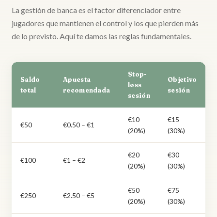
La gestión de banca es el factor diferenciador entre
jugadores que mantienen el control y los que pierden más
de lo previsto. Aquí te damos las reglas fundamentales.
Stop-
Saldo
Apuesta
Objetivo
loss
total
recomendada
sesión
sesión
€10
€15
€50
€0.50 – €1
(20%)
(30%)
€20
€30
€100
€1 – €2
(20%)
(30%)
€50
€75
€250
€2.50 – €5
(20%)
(30%)