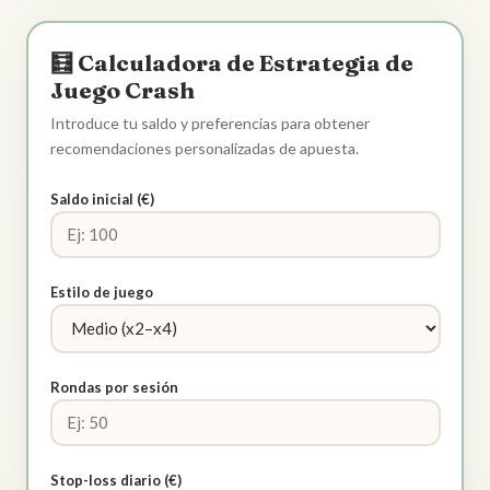
🧮 Calculadora de Estrategia de
Juego Crash
Introduce tu saldo y preferencias para obtener
recomendaciones personalizadas de apuesta.
Saldo inicial (€)
Estilo de juego
Rondas por sesión
Stop-loss diario (€)