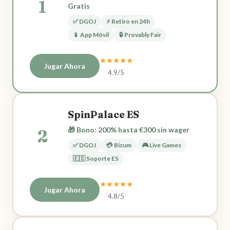
1
Gratis
✅ DGOJ
⚡ Retiro en 24h
📱 App Móvil
🔒 Provably Fair
★★★★★
Jugar Ahora
4.9/5
SpinPalace ES
🎁 Bono: 200% hasta €300 sin wager
2
✅ DGOJ
💳 Bizum
🎮 Live Games
🇪🇸 Soporte ES
★★★★★
Jugar Ahora
4.8/5