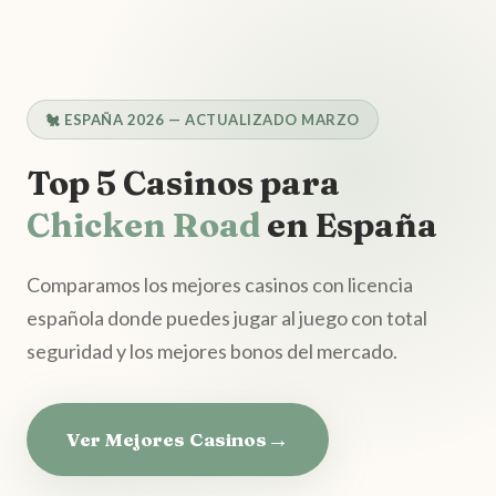
🐔 ESPAÑA 2026 — ACTUALIZADO MARZO
Top 5 Casinos para
Chicken Road
en España
Comparamos los mejores casinos con licencia
española donde puedes jugar al juego con total
seguridad y los mejores bonos del mercado.
→
Ver Mejores Casinos