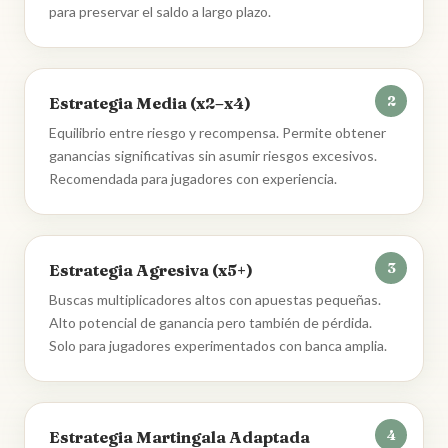
para preservar el saldo a largo plazo.
2
Estrategia Media (x2–x4)
Equilibrio entre riesgo y recompensa. Permite obtener
ganancias significativas sin asumir riesgos excesivos.
Recomendada para jugadores con experiencia.
3
Estrategia Agresiva (x5+)
Buscas multiplicadores altos con apuestas pequeñas.
Alto potencial de ganancia pero también de pérdida.
Solo para jugadores experimentados con banca amplia.
4
Estrategia Martingala Adaptada