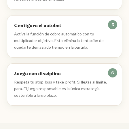
5
Configura el autobet
Activa la función de cobro automático con tu
multiplicador objetivo. Esto elimina la tentación de
quedarte demasiado tiempo en la partida.
6
Juega con disciplina
Respeta tu stop-loss y take-profit. Si llegas al límite,
para. El juego responsable es la única estrategia
sostenible a largo plazo.