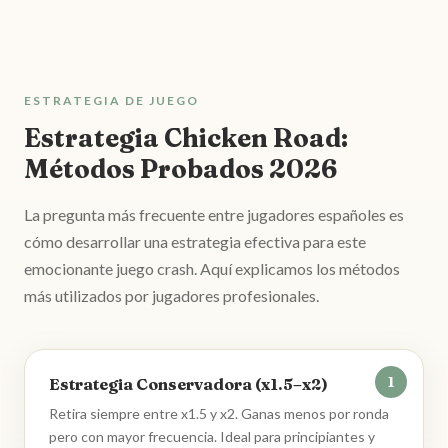
ESTRATEGIA DE JUEGO
Estrategia Chicken Road:
Métodos Probados 2026
La pregunta más frecuente entre jugadores españoles es
cómo desarrollar una estrategia efectiva para este
emocionante juego crash. Aquí explicamos los métodos
más utilizados por jugadores profesionales.
1
Estrategia Conservadora (x1.5–x2)
Retira siempre entre x1.5 y x2. Ganas menos por ronda
pero con mayor frecuencia. Ideal para principiantes y