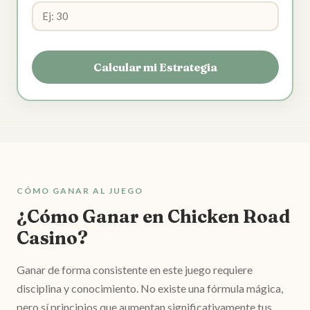
Calcular mi Estrategia
CÓMO GANAR AL JUEGO
¿Cómo Ganar en Chicken Road
Casino?
Ganar de forma consistente en este juego requiere
disciplina y conocimiento. No existe una fórmula mágica,
pero sí principios que aumentan significativamente tus