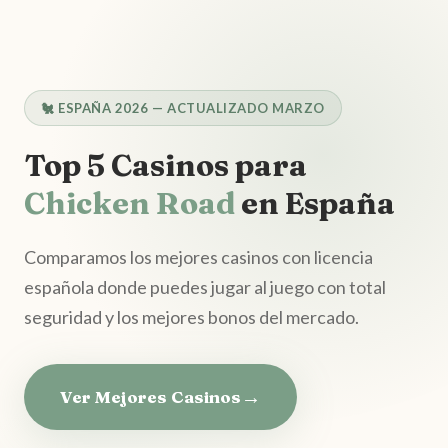
🐔 ESPAÑA 2026 — ACTUALIZADO MARZO
Top 5 Casinos para
Chicken Road
en España
Comparamos los mejores casinos con licencia
española donde puedes jugar al juego con total
seguridad y los mejores bonos del mercado.
→
Ver Mejores Casinos