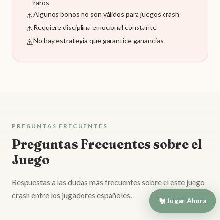
raros
Algunos bonos no son válidos para juegos crash
⚠️
Requiere disciplina emocional constante
⚠️
No hay estrategia que garantice ganancias
⚠️
PREGUNTAS FRECUENTES
Preguntas Frecuentes sobre el
Juego
Respuestas a las dudas más frecuentes sobre el este juego
crash entre los jugadores españoles.
🐔 Jugar Ahora