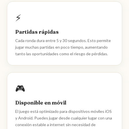
⚡
Partidas rápidas
Cada ronda dura entre 5 y 30 segundos. Esto permite
jugar muchas partidas en poco tiempo, aumentando
tanto las oportunidades como el riesgo de pérdidas.
🎮
Disponible en móvil
El juego está optimizado para dispositivos móviles iOS
y Android. Puedes jugar desde cualquier lugar con una
conexión estable a internet sin necesidad de