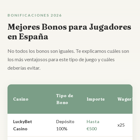
BONIFICACIONES 2026
Mejores Bonos para Jugadores
en España
No todos los bonos son iguales. Te explicamos cuáles son
los más ventajosos para este tipo de juego y cuáles
deberías evitar.
Tipo de
Casino
Importe
Wagering
Bono
LuckyBet
Depósito
Hasta
x25
Casino
100%
€500