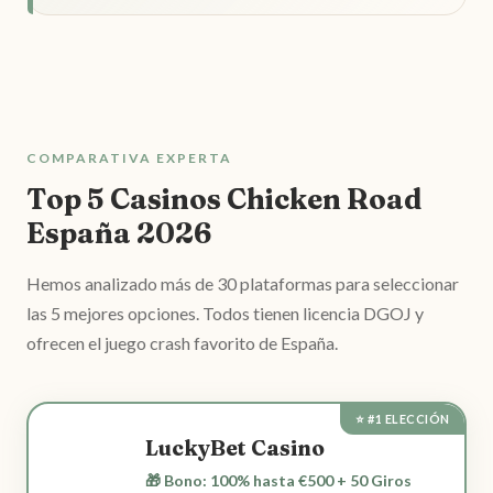
COMPARATIVA EXPERTA
Top 5 Casinos Chicken Road
España 2026
Hemos analizado más de 30 plataformas para seleccionar
las 5 mejores opciones. Todos tienen licencia DGOJ y
ofrecen el juego crash favorito de España.
LuckyBet Casino
🎁 Bono: 100% hasta €500 + 50 Giros