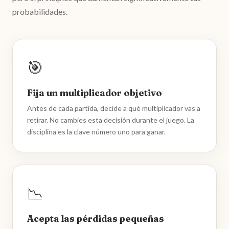
probabilidades.
🎯
Fija un multiplicador objetivo
Antes de cada partida, decide a qué multiplicador vas a
retirar. No cambies esta decisión durante el juego. La
disciplina es la clave número uno para ganar.
📉
Acepta las pérdidas pequeñas