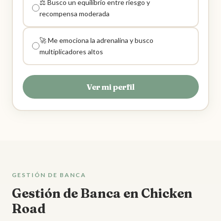
⚖️ Busco un equilibrio entre riesgo y
recompensa moderada
🚀 Me emociona la adrenalina y busco
multiplicadores altos
Ver mi perfil
GESTIÓN DE BANCA
Gestión de Banca en Chicken
Road