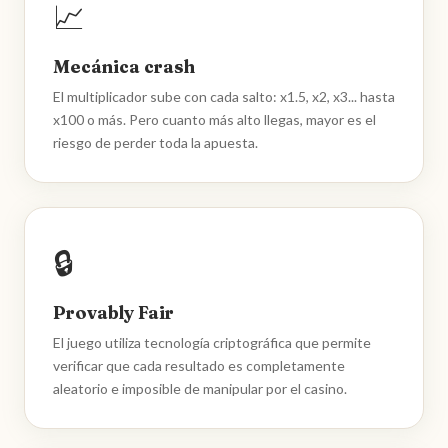
📈
Mecánica crash
El multiplicador sube con cada salto: x1.5, x2, x3... hasta
x100 o más. Pero cuanto más alto llegas, mayor es el
riesgo de perder toda la apuesta.
🔒
Provably Fair
El juego utiliza tecnología criptográfica que permite
verificar que cada resultado es completamente
aleatorio e imposible de manipular por el casino.