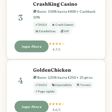
CrashKing Casino
🎁 Bono: 150% hasta €400 + Cashback
3
10%
✅ DGOJ
🔥 Crash Games
📊 Estadísticas
💰 VIP
★★★★☆
Jugar Ahora
4.7/5
GoldenChicken
🎁 Bono: 125% hasta €250 + 25 giros
4
✅ DGOJ
🐔 Especialista
🎯 Torneo
⚡ Pago rápido
★★★★☆
Jugar Ahora
4.6/5