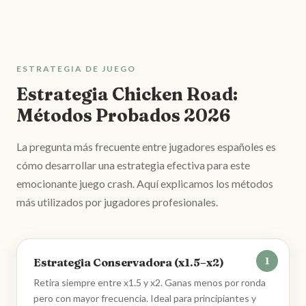
ESTRATEGIA DE JUEGO
Estrategia Chicken Road:
Métodos Probados 2026
La pregunta más frecuente entre jugadores españoles es
cómo desarrollar una estrategia efectiva para este
emocionante juego crash. Aquí explicamos los métodos
más utilizados por jugadores profesionales.
1
Estrategia Conservadora (x1.5–x2)
Retira siempre entre x1.5 y x2. Ganas menos por ronda
pero con mayor frecuencia. Ideal para principiantes y