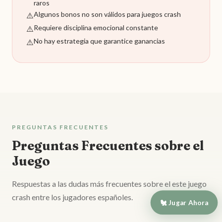
raros
Algunos bonos no son válidos para juegos crash
⚠️
Requiere disciplina emocional constante
⚠️
No hay estrategia que garantice ganancias
⚠️
PREGUNTAS FRECUENTES
Preguntas Frecuentes sobre el
Juego
Respuestas a las dudas más frecuentes sobre el este juego
crash entre los jugadores españoles.
🐔 Jugar Ahora