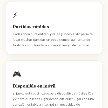
⚡
Partidas rápidas
Cada ronda dura entre 5 y 30 segundos. Esto permite
jugar muchas partidas en poco tiempo, aumentando
tanto las oportunidades como el riesgo de pérdidas.
🎮
Disponible en móvil
El juego está optimizado para dispositivos móviles iOS
y Android. Puedes jugar desde cualquier lugar con una
conexión estable a internet sin necesidad de