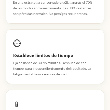
En una estrategia conservadora (x2), ganarás el 70%
de las rondas aproximadamente. Las 30% restantes
son pérdidas normales. No persigas recuperarlas.
⏱️
Establece límites de tiempo
Fija sesiones de 30-45 minutos. Después de ese
tiempo, para independientemente del resultado. La
fatiga mental lleva a errores de juicio.
📱