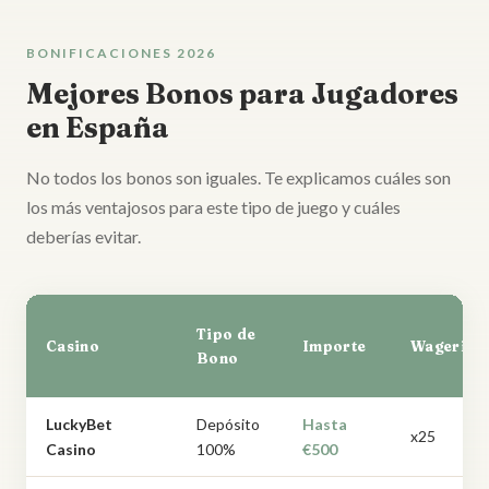
BONIFICACIONES 2026
Mejores Bonos para Jugadores
en España
No todos los bonos son iguales. Te explicamos cuáles son
los más ventajosos para este tipo de juego y cuáles
deberías evitar.
Tipo de
Casino
Importe
Wagering
Bono
LuckyBet
Depósito
Hasta
x25
Casino
100%
€500