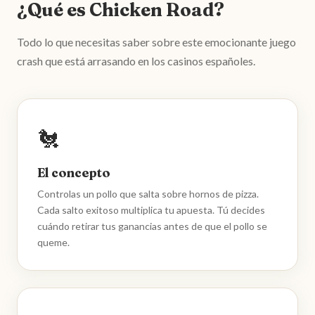
¿Qué es Chicken Road?
Todo lo que necesitas saber sobre este emocionante juego
crash que está arrasando en los casinos españoles.
🐔
El concepto
Controlas un pollo que salta sobre hornos de pizza.
Cada salto exitoso multiplica tu apuesta. Tú decides
cuándo retirar tus ganancias antes de que el pollo se
queme.