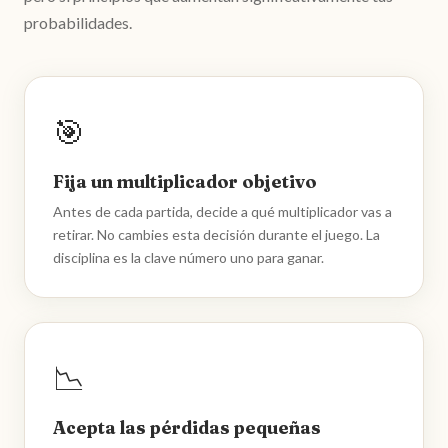
probabilidades.
🎯
Fija un multiplicador objetivo
Antes de cada partida, decide a qué multiplicador vas a
retirar. No cambies esta decisión durante el juego. La
disciplina es la clave número uno para ganar.
📉
Acepta las pérdidas pequeñas