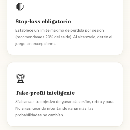
🛑
Stop-loss obligatorio
Establece un límite máximo de pérdida por sesión
(recomendamos 20% del saldo). Al alcanzarlo, detén el
juego sin excepciones.
🏆
Take-profit inteligente
Si alcanzas tu objetivo de ganancia sesión, retira y para.
No sigas jugando intentando ganar más: las
probabilidades no cambian.