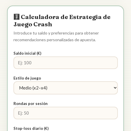
🧮 Calculadora de Estrategia de
Juego Crash
Introduce tu saldo y preferencias para obtener
recomendaciones personalizadas de apuesta.
Saldo inicial (€)
Estilo de juego
Rondas por sesión
Stop-loss diario (€)