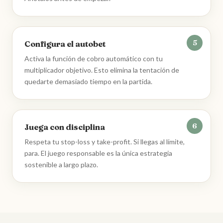
5
Configura el autobet
Activa la función de cobro automático con tu
multiplicador objetivo. Esto elimina la tentación de
quedarte demasiado tiempo en la partida.
6
Juega con disciplina
Respeta tu stop-loss y take-profit. Si llegas al límite,
para. El juego responsable es la única estrategia
sostenible a largo plazo.