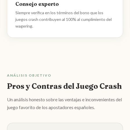
Consejo experto
Siempre verifica en los términos del bono que los
juegos crash contribuyen al 100% al cumplimiento del
wagering.
ANÁLISIS OBJETIVO
Pros y Contras del Juego Crash
Un análisis honesto sobre las ventajas e inconvenientes del
juego favorito de los apostadores españoles.