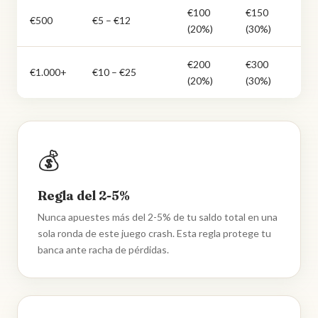
€100
€150
€500
€5 – €12
(20%)
(30%)
€200
€300
€1.000+
€10 – €25
(20%)
(30%)
💰
Regla del 2-5%
Nunca apuestes más del 2-5% de tu saldo total en una
sola ronda de este juego crash. Esta regla protege tu
banca ante racha de pérdidas.