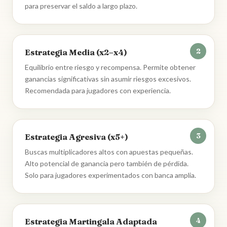
para preservar el saldo a largo plazo.
2
Estrategia Media (x2–x4)
Equilibrio entre riesgo y recompensa. Permite obtener
ganancias significativas sin asumir riesgos excesivos.
Recomendada para jugadores con experiencia.
3
Estrategia Agresiva (x5+)
Buscas multiplicadores altos con apuestas pequeñas.
Alto potencial de ganancia pero también de pérdida.
Solo para jugadores experimentados con banca amplia.
4
Estrategia Martingala Adaptada