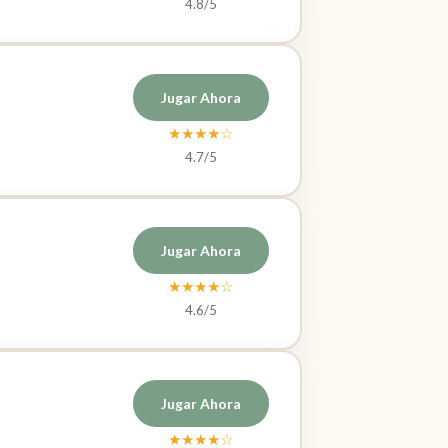
4.8/5
Jugar Ahora
★★★★☆
4.7/5
Jugar Ahora
★★★★☆
4.6/5
Jugar Ahora
★★★★☆