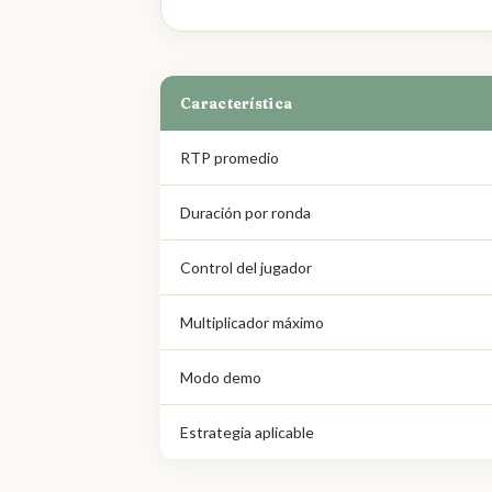
Característica
RTP promedio
Duración por ronda
Control del jugador
Multiplicador máximo
Modo demo
Estrategia aplicable