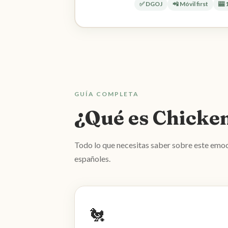
✅ DGOJ
📲 Móvil first
🎰 
GUÍA COMPLETA
¿Qué es Chicke
Todo lo que necesitas saber sobre este emoc
españoles.
🐔