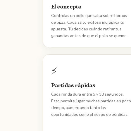
El concepto
Controlas un pollo que salta sobre hornos
de pizza. Cada salto exitoso multiplica tu
apuesta. Tú decides cuándo retirar tus
ganancias antes de que el pollo se queme.
⚡
Partidas rápidas
Cada ronda dura entre 5 y 30 segundos.
Esto permite jugar muchas partidas en poco
tiempo, aumentando tanto las
oportunidades como el riesgo de pérdidas.