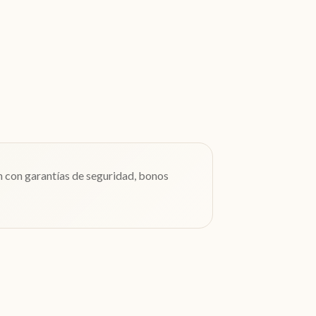
h con garantías de seguridad, bonos