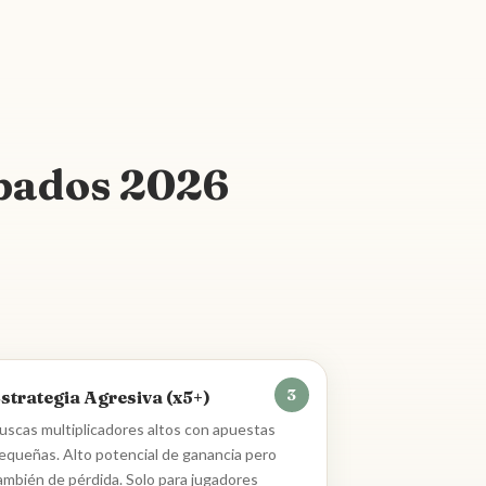
obados 2026
3
strategia Agresiva (x5+)
uscas multiplicadores altos con apuestas
equeñas. Alto potencial de ganancia pero
ambién de pérdida. Solo para jugadores