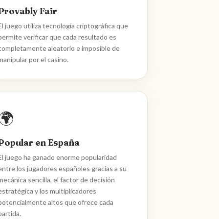
Provably Fair
El juego utiliza tecnología criptográfica que
permite verificar que cada resultado es
completamente aleatorio e imposible de
manipular por el casino.
🌍
Popular en España
El juego ha ganado enorme popularidad
entre los jugadores españoles gracias a su
mecánica sencilla, el factor de decisión
estratégica y los multiplicadores
potencialmente altos que ofrece cada
partida.