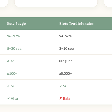
Este Juego
Slots Tradicionales
96–97%
94–96%
5–30 seg
3–10 seg
Alto
Ninguno
x100+
x5.000+
✓ Sí
✓ Sí
✓ Alta
✗ Baja