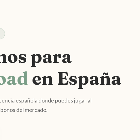
nos para
oad
en España
cencia española donde puedes jugar al
s bonos del mercado.