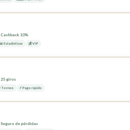
+ Cashback 10%
📊 Estadísticas
💰 VIP
25 giros
 Torneo
⚡ Pago rápido
 Seguro de pérdidas