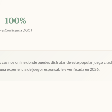
100%
bles
Con licencia DGOJ
 casinos online donde puedes disfrutar de este popular juego cras
una experiencia de juego responsable y verificada en 2026.