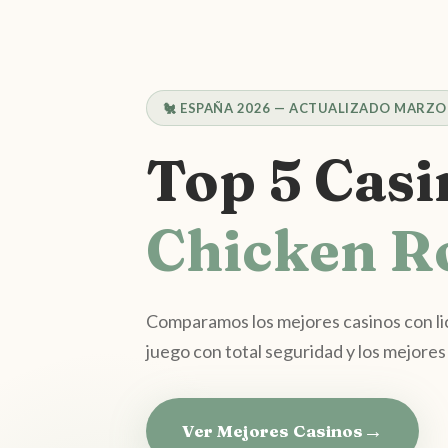
🐔 ESPAÑA 2026 — ACTUALIZADO MARZO
Top 5 Casi
Chicken R
Comparamos los mejores casinos con li
juego con total seguridad y los mejore
→
Ver Mejores Casinos