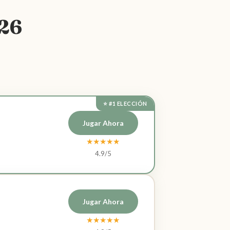
026
Jugar Ahora
★★★★★
4.9/5
Jugar Ahora
★★★★★