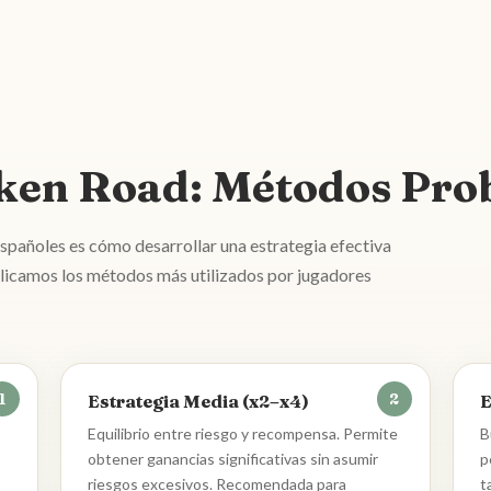
cken Road: Métodos Pr
spañoles es cómo desarrollar una estrategia efectiva
plicamos los métodos más utilizados por jugadores
1
2
)
Estrategia Media (x2–x4)
E
Equilibrio entre riesgo y recompensa. Permite
B
obtener ganancias significativas sin asumir
p
riesgos excesivos. Recomendada para
t