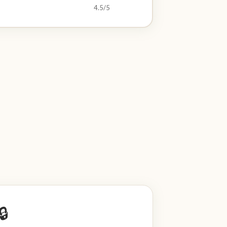
4.5/5
🔒