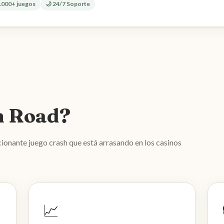
1000+ juegos
🌙 24/7 Soporte
n Road?
ionante juego crash que está arrasando en los casinos
📈