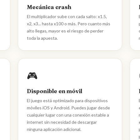
Mecánica crash
El multiplicador sube con cada salto: x1.5,
x2, x3... hasta x100 o más. Pero cuanto más
alto llegas, mayor es el riesgo de perder
toda la apuesta.
🎮
Disponible en móvil
El juego está optimizado para dispositivos
móviles iOS y Android. Puedes jugar desde
cualquier lugar con una conexión estable a
internet sin necesidad de descargar
ninguna aplicación adicional.