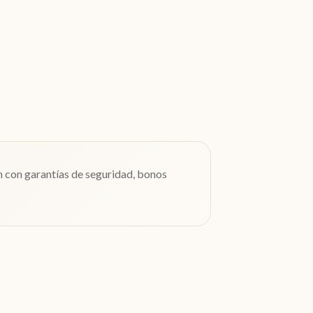
h con garantías de seguridad, bonos