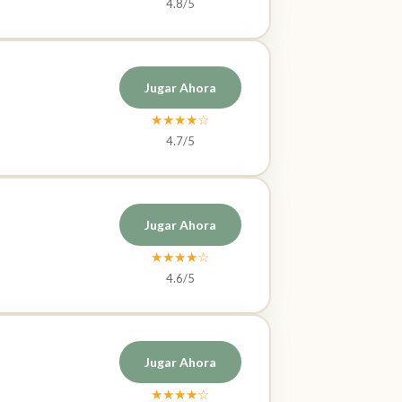
4.8/5
Jugar Ahora
★★★★☆
4.7/5
Jugar Ahora
★★★★☆
4.6/5
Jugar Ahora
★★★★☆