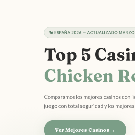
🐔 ESPAÑA 2026 — ACTUALIZADO MARZO
Top 5 Casi
Chicken R
Comparamos los mejores casinos con li
juego con total seguridad y los mejore
→
Ver Mejores Casinos