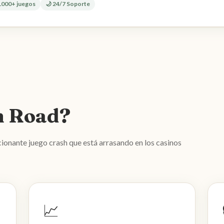
1000+ juegos
🌙 24/7 Soporte
n Road?
ionante juego crash que está arrasando en los casinos
📈