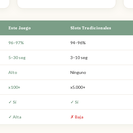
Este Juego
Slots Tradicionales
96–97%
94–96%
5–30 seg
3–10 seg
Alto
Ninguno
x100+
x5.000+
✓ Sí
✓ Sí
✓ Alta
✗ Baja