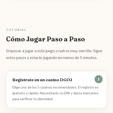
TUTORIAL
Cómo Jugar Paso a Paso
Empezar a jugar a este juego crash es muy sencillo. Sigue
estos pasos y estarás jugando en menos de 5 minutos.
1
Regístrate en un casino DGOJ
Elige uno de los 5 casinos recomendados. El registro es
gratuito y rápido. Necesitarás tu DNI y datos bancarios
para verificar tu identidad.