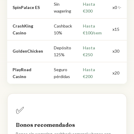
Sin
Hasta
SpinPalace ES
x0 ✨
wagering
€300
CrashKing
Cashback
Hasta
x15
Casino
10%
€100/sem
Depósito
Hasta
GoldenChicken
x30
125%
€250
PlayRoad
Seguro
Hasta
x20
Casino
pérdidas
€200
✅
Bonos recomendados
Bonos sin wagering, cashback semanal y bonos con