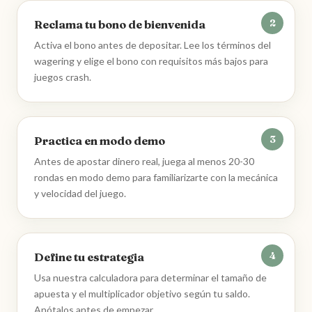
2
Reclama tu bono de bienvenida
Activa el bono antes de depositar. Lee los términos del
wagering y elige el bono con requisitos más bajos para
juegos crash.
3
Practica en modo demo
Antes de apostar dinero real, juega al menos 20-30
rondas en modo demo para familiarizarte con la mecánica
y velocidad del juego.
4
Define tu estrategia
Usa nuestra calculadora para determinar el tamaño de
apuesta y el multiplicador objetivo según tu saldo.
Anótalos antes de empezar.