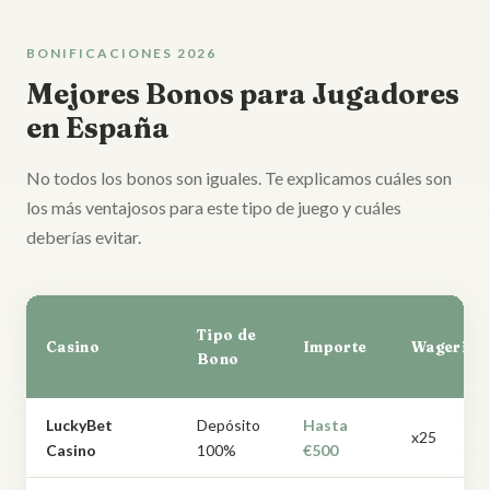
BONIFICACIONES 2026
Mejores Bonos para Jugadores
en España
No todos los bonos son iguales. Te explicamos cuáles son
los más ventajosos para este tipo de juego y cuáles
deberías evitar.
Tipo de
Casino
Importe
Wagering
Bono
LuckyBet
Depósito
Hasta
x25
Casino
100%
€500