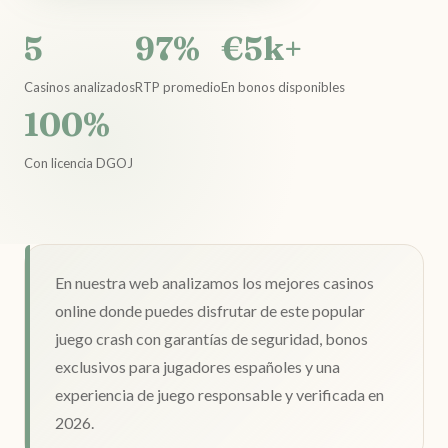
5
97%
€5k+
Casinos analizados
RTP promedio
En bonos disponibles
100%
Con licencia DGOJ
En nuestra web analizamos los mejores casinos
online donde puedes disfrutar de este popular
juego crash con garantías de seguridad, bonos
exclusivos para jugadores españoles y una
experiencia de juego responsable y verificada en
2026.