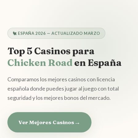
🐔 ESPAÑA 2026 — ACTUALIZADO MARZO
Top 5 Casinos para
Chicken Road
en España
Comparamos los mejores casinos con licencia
española donde puedes jugar al juego con total
seguridad y los mejores bonos del mercado.
→
Ver Mejores Casinos