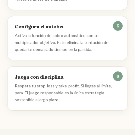
5
Configura el autobet
Activa la función de cobro automático con tu
multiplicador objetivo. Esto elimina la tentación de
quedarte demasiado tiempo en la partida.
6
Juega con disciplina
Respeta tu stop-loss y take-profit. Si llegas al límite,
para. El juego responsable es la única estrategia
sostenible a largo plazo.