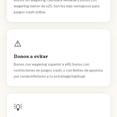
wagering menor de x25. Son los más ventajosos para
juegos crash online.
⚠️
Bonos a evitar
Bonos con wagering superior a x40, bonos con
restricciones en juegos crash, o con límites de apuesta
por ronda inferiores a tu estrategia habitual.
💡