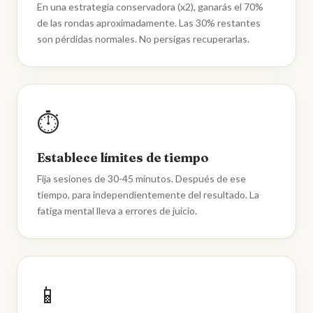
En una estrategia conservadora (x2), ganarás el 70%
de las rondas aproximadamente. Las 30% restantes
son pérdidas normales. No persigas recuperarlas.
⏱️
Establece límites de tiempo
Fija sesiones de 30-45 minutos. Después de ese
tiempo, para independientemente del resultado. La
fatiga mental lleva a errores de juicio.
📱