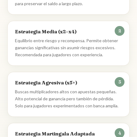
para preservar el saldo a largo plazo.
2
Estrategia Media (x2–x4)
Equilibrio entre riesgo y recompensa. Permite obtener
ganancias significativas sin asumir riesgos excesivos.
Recomendada para jugadores con experiencia.
3
Estrategia Agresiva (x5+)
Buscas multiplicadores altos con apuestas pequeñas.
Alto potencial de ganancia pero también de pérdida.
Solo para jugadores experimentados con banca amplia.
4
Estrategia Martingala Adaptada