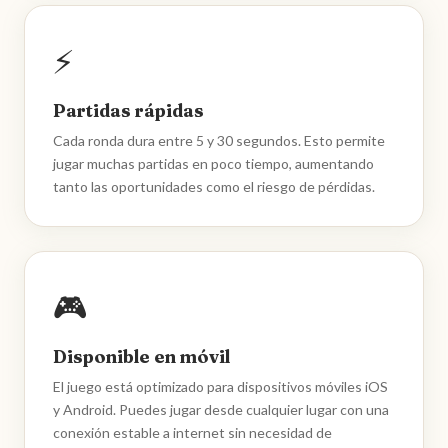
⚡
Partidas rápidas
Cada ronda dura entre 5 y 30 segundos. Esto permite
jugar muchas partidas en poco tiempo, aumentando
tanto las oportunidades como el riesgo de pérdidas.
🎮
Disponible en móvil
El juego está optimizado para dispositivos móviles iOS
y Android. Puedes jugar desde cualquier lugar con una
conexión estable a internet sin necesidad de