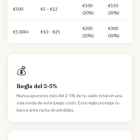
€100
€150
€500
€5 – €12
(20%)
(30%)
€200
€300
€1.000+
€10 – €25
(20%)
(30%)
💰
Regla del 2-5%
Nunca apuestes más del 2-5% de tu saldo total en una
sola ronda de este juego crash. Esta regla protege tu
banca ante racha de pérdidas.