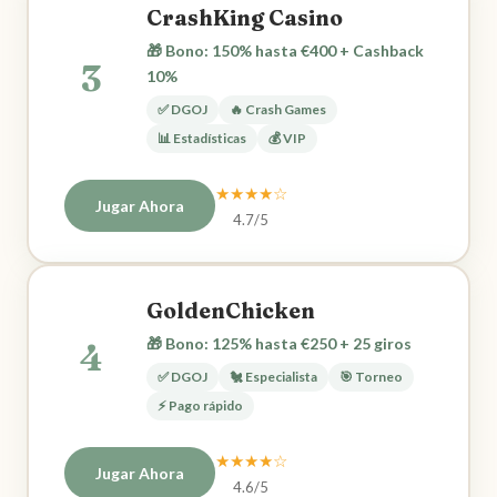
CrashKing Casino
🎁 Bono: 150% hasta €400 + Cashback
3
10%
✅ DGOJ
🔥 Crash Games
📊 Estadísticas
💰 VIP
★★★★☆
Jugar Ahora
4.7/5
GoldenChicken
🎁 Bono: 125% hasta €250 + 25 giros
4
✅ DGOJ
🐔 Especialista
🎯 Torneo
⚡ Pago rápido
★★★★☆
Jugar Ahora
4.6/5