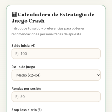
🧮 Calculadora de Estrategia de
Juego Crash
Introduce tu saldo y preferencias para obtener
recomendaciones personalizadas de apuesta.
Saldo inicial (€)
Estilo de juego
Rondas por sesión
Stop-loss diario (€)