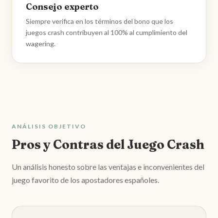
Consejo experto
Siempre verifica en los términos del bono que los
juegos crash contribuyen al 100% al cumplimiento del
wagering.
ANÁLISIS OBJETIVO
Pros y Contras del Juego Crash
Un análisis honesto sobre las ventajas e inconvenientes del
juego favorito de los apostadores españoles.