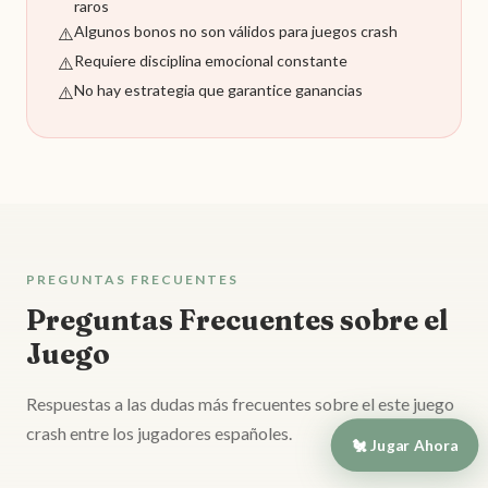
raros
Algunos bonos no son válidos para juegos crash
⚠️
Requiere disciplina emocional constante
⚠️
No hay estrategia que garantice ganancias
⚠️
PREGUNTAS FRECUENTES
Preguntas Frecuentes sobre el
Juego
Respuestas a las dudas más frecuentes sobre el este juego
crash entre los jugadores españoles.
🐔 Jugar Ahora