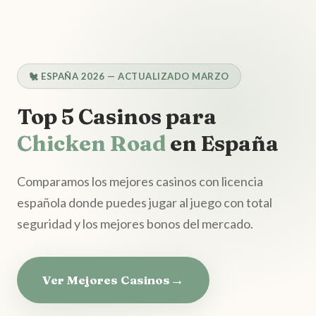
🐔 ESPAÑA 2026 — ACTUALIZADO MARZO
Top 5 Casinos para
Chicken Road
en España
Comparamos los mejores casinos con licencia
española donde puedes jugar al juego con total
seguridad y los mejores bonos del mercado.
→
Ver Mejores Casinos