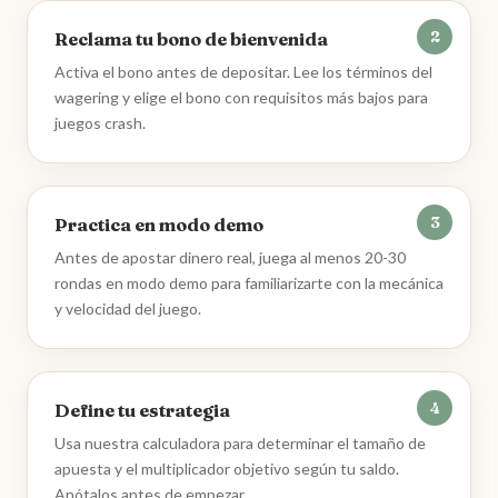
2
Reclama tu bono de bienvenida
Activa el bono antes de depositar. Lee los términos del
wagering y elige el bono con requisitos más bajos para
juegos crash.
3
Practica en modo demo
Antes de apostar dinero real, juega al menos 20-30
rondas en modo demo para familiarizarte con la mecánica
y velocidad del juego.
4
Define tu estrategia
Usa nuestra calculadora para determinar el tamaño de
apuesta y el multiplicador objetivo según tu saldo.
Anótalos antes de empezar.