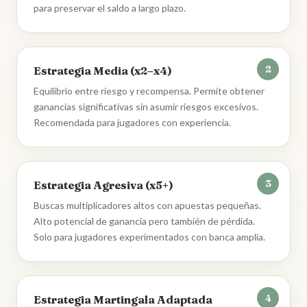
para preservar el saldo a largo plazo.
2
Estrategia Media (x2–x4)
Equilibrio entre riesgo y recompensa. Permite obtener
ganancias significativas sin asumir riesgos excesivos.
Recomendada para jugadores con experiencia.
3
Estrategia Agresiva (x5+)
Buscas multiplicadores altos con apuestas pequeñas.
Alto potencial de ganancia pero también de pérdida.
Solo para jugadores experimentados con banca amplia.
4
Estrategia Martingala Adaptada