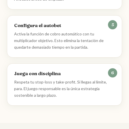
5
Configura el autobet
Activa la función de cobro automático con tu
multiplicador objetivo. Esto elimina la tentación de
quedarte demasiado tiempo en la partida.
6
Juega con disciplina
Respeta tu stop-loss y take-profit. Si llegas al límite,
para. El juego responsable es la única estrategia
sostenible a largo plazo.