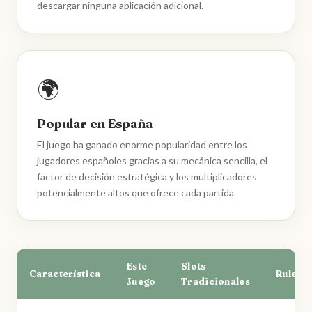
descargar ninguna aplicación adicional.
🌍
Popular en España
El juego ha ganado enorme popularidad entre los
jugadores españoles gracias a su mecánica sencilla, el
factor de decisión estratégica y los multiplicadores
potencialmente altos que ofrece cada partida.
Este
Slots
Característica
Ruleta
Juego
Tradicionales