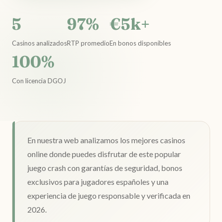
5
97%
€5k+
Casinos analizados
RTP promedio
En bonos disponibles
100%
Con licencia DGOJ
En nuestra web analizamos los mejores casinos
online donde puedes disfrutar de este popular
juego crash con garantías de seguridad, bonos
exclusivos para jugadores españoles y una
experiencia de juego responsable y verificada en
2026.