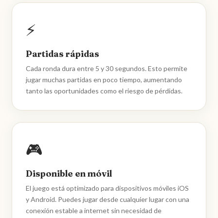
⚡
Partidas rápidas
Cada ronda dura entre 5 y 30 segundos. Esto permite
jugar muchas partidas en poco tiempo, aumentando
tanto las oportunidades como el riesgo de pérdidas.
🎮
Disponible en móvil
El juego está optimizado para dispositivos móviles iOS
y Android. Puedes jugar desde cualquier lugar con una
conexión estable a internet sin necesidad de