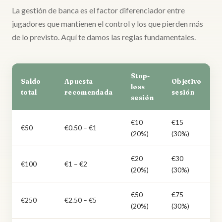
La gestión de banca es el factor diferenciador entre
jugadores que mantienen el control y los que pierden más
de lo previsto. Aquí te damos las reglas fundamentales.
Stop-
Saldo
Apuesta
Objetivo
loss
total
recomendada
sesión
sesión
€10
€15
€50
€0.50 – €1
(20%)
(30%)
€20
€30
€100
€1 – €2
(20%)
(30%)
€50
€75
€250
€2.50 – €5
(20%)
(30%)