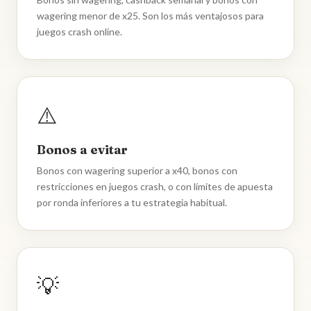
wagering menor de x25. Son los más ventajosos para
juegos crash online.
⚠️
Bonos a evitar
Bonos con wagering superior a x40, bonos con
restricciones en juegos crash, o con límites de apuesta
por ronda inferiores a tu estrategia habitual.
💡