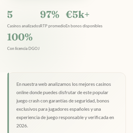
5
97%
€5k+
Casinos analizados
RTP promedio
En bonos disponibles
100%
Con licencia DGOJ
En nuestra web analizamos los mejores casinos
online donde puedes disfrutar de este popular
juego crash con garantías de seguridad, bonos
exclusivos para jugadores españoles y una
experiencia de juego responsable y verificada en
2026.