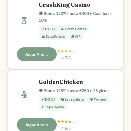
CrashKing Casino
🎁 Bono: 150% hasta €400 + Cashback
3
10%
✅ DGOJ
🔥 Crash Games
📊 Estadísticas
💰 VIP
★★★★☆
Jugar Ahora
4.7/5
GoldenChicken
🎁 Bono: 125% hasta €250 + 25 giros
4
✅ DGOJ
🐔 Especialista
🎯 Torneo
⚡ Pago rápido
★★★★☆
Jugar Ahora
4.6/5