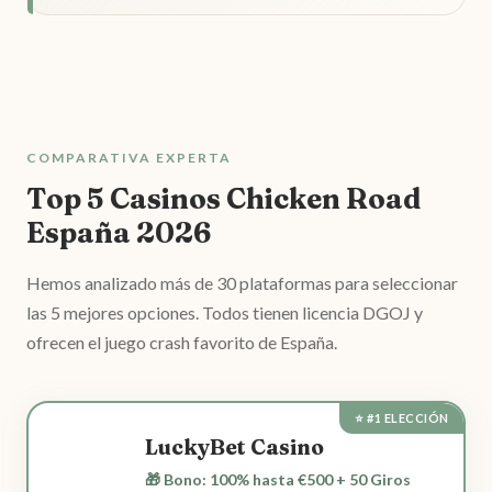
COMPARATIVA EXPERTA
Top 5 Casinos Chicken Road
España 2026
Hemos analizado más de 30 plataformas para seleccionar
las 5 mejores opciones. Todos tienen licencia DGOJ y
ofrecen el juego crash favorito de España.
LuckyBet Casino
🎁 Bono: 100% hasta €500 + 50 Giros