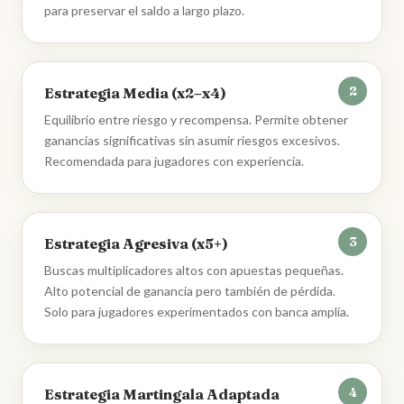
para preservar el saldo a largo plazo.
2
Estrategia Media (x2–x4)
Equilibrio entre riesgo y recompensa. Permite obtener
ganancias significativas sin asumir riesgos excesivos.
Recomendada para jugadores con experiencia.
3
Estrategia Agresiva (x5+)
Buscas multiplicadores altos con apuestas pequeñas.
Alto potencial de ganancia pero también de pérdida.
Solo para jugadores experimentados con banca amplia.
4
Estrategia Martingala Adaptada