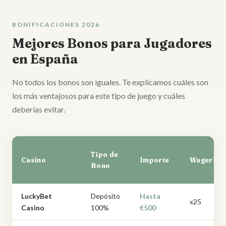
BONIFICACIONES 2026
Mejores Bonos para Jugadores
en España
No todos los bonos son iguales. Te explicamos cuáles son
los más ventajosos para este tipo de juego y cuáles
deberías evitar.
Tipo de
Casino
Importe
Wagering
Bono
LuckyBet
Depósito
Hasta
x25
Casino
100%
€500