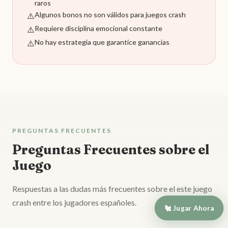
raros
Algunos bonos no son válidos para juegos crash
⚠️
Requiere disciplina emocional constante
⚠️
No hay estrategia que garantice ganancias
⚠️
PREGUNTAS FRECUENTES
Preguntas Frecuentes sobre el
Juego
Respuestas a las dudas más frecuentes sobre el este juego
crash entre los jugadores españoles.
🐔 Jugar Ahora