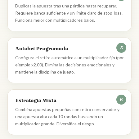
Duplicas la apuesta tras una pérdida hasta recuperar.
Requiere banca suficiente y un límite claro de stop-loss.
Funciona mejor con multiplicadores bajos.
5
Autobet Programado
Configura el retiro automático a un multiplicador fijo (por
ejemplo x2.00). Elimina las decisiones emocionales y
mantiene la disciplina de juego.
6
Estrategia Mixta
Combina apuestas pequeñas con retiro conservador y
una apuesta alta cada 10 rondas buscando un
multiplicador grande. Diversifica el riesgo.