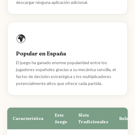
descargar ninguna aplicación adicional.
🌍
Popular en España
El juego ha ganado enorme popularidad entre los
jugadores españoles gracias a su mecánica sencilla, el
factor de decisión estratégica y los multiplicadores
potencialmente altos que ofrece cada partida.
Este
Slots
Característica
Ruleta
Juego
Tradicionales