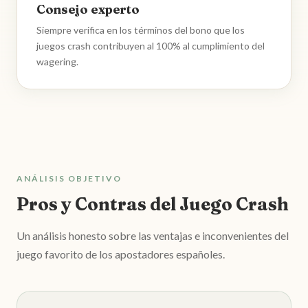
Consejo experto
Siempre verifica en los términos del bono que los
juegos crash contribuyen al 100% al cumplimiento del
wagering.
ANÁLISIS OBJETIVO
Pros y Contras del Juego Crash
Un análisis honesto sobre las ventajas e inconvenientes del
juego favorito de los apostadores españoles.