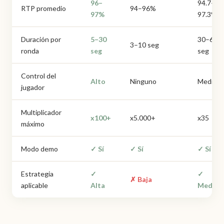
96–
94.7–
RTP promedio
94–96%
97%
97.3%
Duración por
5–30
30–60
3–10 seg
ronda
seg
seg
Control del
Alto
Ninguno
Medio
jugador
Multiplicador
x100+
x5.000+
x35
máximo
Modo demo
✓ Sí
✓ Sí
✓ Sí
Estrategia
✓
✓
✗ Baja
aplicable
Alta
Media