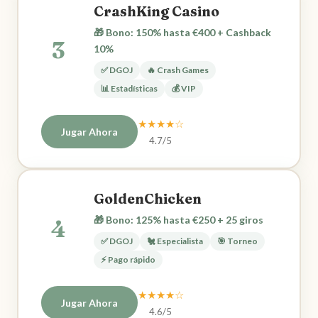
CrashKing Casino
🎁 Bono: 150% hasta €400 + Cashback
3
10%
✅ DGOJ
🔥 Crash Games
📊 Estadísticas
💰 VIP
★★★★☆
Jugar Ahora
4.7/5
GoldenChicken
🎁 Bono: 125% hasta €250 + 25 giros
4
✅ DGOJ
🐔 Especialista
🎯 Torneo
⚡ Pago rápido
★★★★☆
Jugar Ahora
4.6/5