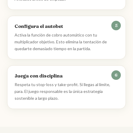
5
Configura el autobet
Activa la función de cobro automático con tu
multiplicador objetivo. Esto elimina la tentación de
quedarte demasiado tiempo en la partida.
6
Juega con disciplina
Respeta tu stop-loss y take-profit. Si llegas al límite,
para. El juego responsable es la única estrategia
sostenible a largo plazo.