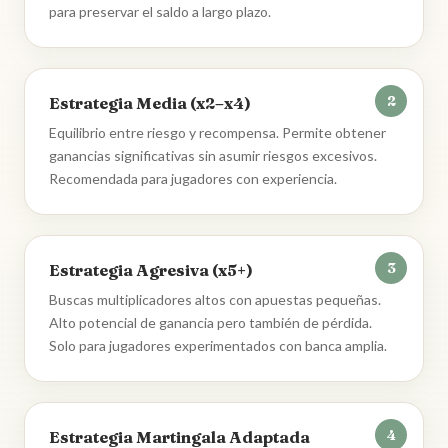
para preservar el saldo a largo plazo.
2
Estrategia Media (x2–x4)
Equilibrio entre riesgo y recompensa. Permite obtener
ganancias significativas sin asumir riesgos excesivos.
Recomendada para jugadores con experiencia.
3
Estrategia Agresiva (x5+)
Buscas multiplicadores altos con apuestas pequeñas.
Alto potencial de ganancia pero también de pérdida.
Solo para jugadores experimentados con banca amplia.
4
Estrategia Martingala Adaptada