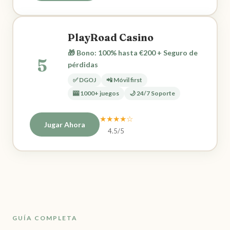
PlayRoad Casino
🎁 Bono: 100% hasta €200 + Seguro de
5
pérdidas
✅ DGOJ
📲 Móvil first
🎰 1000+ juegos
🌙 24/7 Soporte
★★★★☆
Jugar Ahora
4.5/5
GUÍA COMPLETA