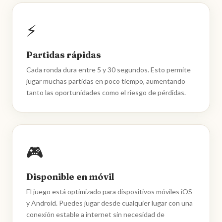
⚡
Partidas rápidas
Cada ronda dura entre 5 y 30 segundos. Esto permite
jugar muchas partidas en poco tiempo, aumentando
tanto las oportunidades como el riesgo de pérdidas.
🎮
Disponible en móvil
El juego está optimizado para dispositivos móviles iOS
y Android. Puedes jugar desde cualquier lugar con una
conexión estable a internet sin necesidad de