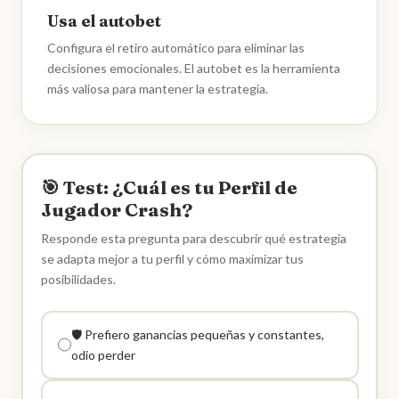
Usa el autobet
Configura el retiro automático para eliminar las
decisiones emocionales. El autobet es la herramienta
más valiosa para mantener la estrategia.
🎯 Test: ¿Cuál es tu Perfil de
Jugador Crash?
Responde esta pregunta para descubrir qué estrategia
se adapta mejor a tu perfil y cómo maximizar tus
posibilidades.
🛡️ Prefiero ganancias pequeñas y constantes,
odio perder