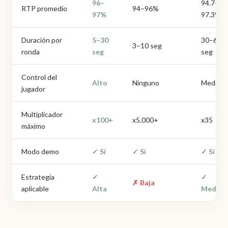
96–
94.7–
RTP promedio
94–96%
97%
97.3%
Duración por
5–30
30–60
3–10 seg
ronda
seg
seg
Control del
Alto
Ninguno
Medio
jugador
Multiplicador
x100+
x5.000+
x35
máximo
Modo demo
✓ Sí
✓ Sí
✓ Sí
Estrategia
✓
✓
✗ Baja
aplicable
Alta
Media