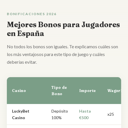
BONIFICACIONES 2026
Mejores Bonos para Jugadores
en España
No todos los bonos son iguales. Te explicamos cuáles son
los más ventajosos para este tipo de juego y cuáles
deberías evitar.
Tipo de
Casino
Importe
Wagering
Bono
LuckyBet
Depósito
Hasta
x25
Casino
100%
€500