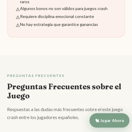
raros
Algunos bonos no son válidos para juegos crash
⚠️
Requiere disciplina emocional constante
⚠️
No hay estrategia que garantice ganancias
⚠️
PREGUNTAS FRECUENTES
Preguntas Frecuentes sobre el
Juego
Respuestas a las dudas más frecuentes sobre el este juego
crash entre los jugadores españoles.
🐔 Jugar Ahora