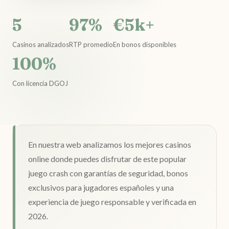
5
97%
€5k+
Casinos analizados
RTP promedio
En bonos disponibles
100%
Con licencia DGOJ
En nuestra web analizamos los mejores casinos
online donde puedes disfrutar de este popular
juego crash con garantías de seguridad, bonos
exclusivos para jugadores españoles y una
experiencia de juego responsable y verificada en
2026.