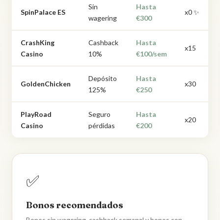
Sin
Hasta
SpinPalace ES
x0 ✨
wagering
€300
CrashKing
Cashback
Hasta
x15
Casino
10%
€100/sem
Depósito
Hasta
GoldenChicken
x30
125%
€250
PlayRoad
Seguro
Hasta
x20
Casino
pérdidas
€200
✅
Bonos recomendados
Bonos sin wagering, cashback semanal y bonos con