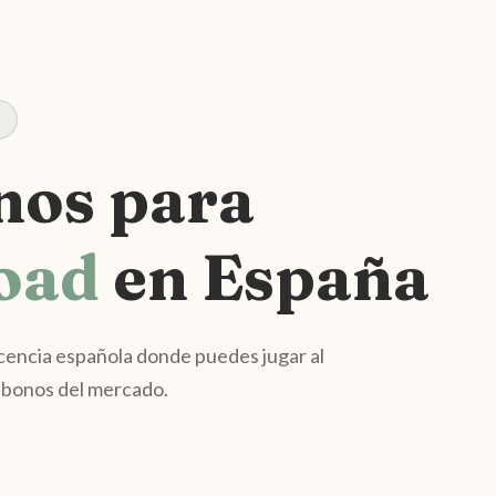
nos para
oad
en España
cencia española donde puedes jugar al
s bonos del mercado.