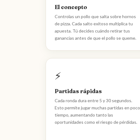
El concepto
Controlas un pollo que salta sobre hornos
de pizza. Cada salto exitoso multiplica tu
apuesta. Tú decides cuándo retirar tus
ganancias antes de que el pollo se queme.
⚡
Partidas rápidas
Cada ronda dura entre 5 y 30 segundos.
Esto permite jugar muchas partidas en poco
tiempo, aumentando tanto las
oportunidades como el riesgo de pérdidas.