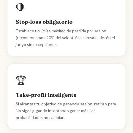
🛑
Stop-loss obligatorio
Establece un límite máximo de pérdida por sesión
(recomendamos 20% del saldo). Al alcanzarlo, detén el
juego sin excepciones.
🏆
Take-profit inteligente
Si alcanzas tu objetivo de ganancia sesión, retira y para.
No sigas jugando intentando ganar más: las
probabilidades no cambian.