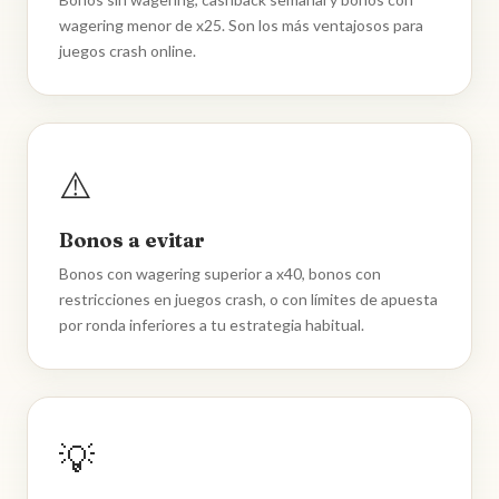
wagering menor de x25. Son los más ventajosos para
juegos crash online.
⚠️
Bonos a evitar
Bonos con wagering superior a x40, bonos con
restricciones en juegos crash, o con límites de apuesta
por ronda inferiores a tu estrategia habitual.
💡