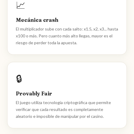
📈
Mecánica crash
El multiplicador sube con cada salto: x1.5, x2, x3... hasta
x100 o más. Pero cuanto más alto llegas, mayor es el
riesgo de perder toda la apuesta.
🔒
Provably Fair
El juego utiliza tecnología criptográfica que permite
verificar que cada resultado es completamente
aleatorio e imposible de manipular por el casino.