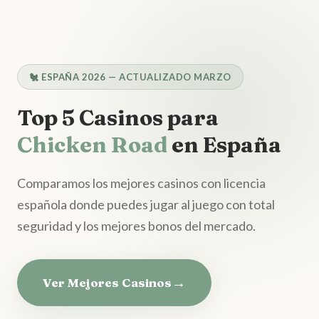
🐔 ESPAÑA 2026 — ACTUALIZADO MARZO
Top 5 Casinos para
Chicken Road
en España
Comparamos los mejores casinos con licencia
española donde puedes jugar al juego con total
seguridad y los mejores bonos del mercado.
→
Ver Mejores Casinos