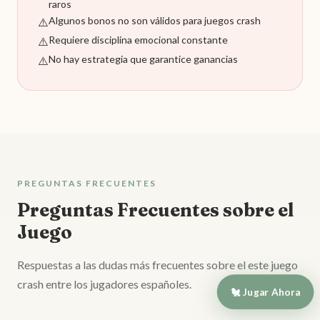
raros
Algunos bonos no son válidos para juegos crash
⚠️
Requiere disciplina emocional constante
⚠️
No hay estrategia que garantice ganancias
⚠️
PREGUNTAS FRECUENTES
Preguntas Frecuentes sobre el
Juego
Respuestas a las dudas más frecuentes sobre el este juego
crash entre los jugadores españoles.
🐔 Jugar Ahora