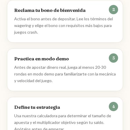
2
Reclama tu bono de bienvenida
Activa el bono antes de depositar. Lee los términos del
wagering y elige el bono con requisitos más bajos para
juegos crash.
3
Practica en modo demo
Antes de apostar dinero real, juega al menos 20-30
rondas en modo demo para familiarizarte con la mecánica
y velocidad del juego.
4
Define tu estrategia
Usa nuestra calculadora para determinar el tamaño de
apuesta y el multiplicador objetivo según tu saldo.
Anótalos antes de empezar.