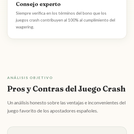
Consejo experto
Siempre verifica en los términos del bono que los
juegos crash contribuyen al 100% al cumplimiento del
wagering.
ANÁLISIS OBJETIVO
Pros y Contras del Juego Crash
Un análisis honesto sobre las ventajas e inconvenientes del
juego favorito de los apostadores españoles.