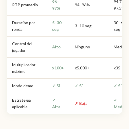
96–
94.7–
RTP promedio
94–96%
97%
97.3%
Duración por
5–30
30–60
3–10 seg
ronda
seg
seg
Control del
Alto
Ninguno
Medio
jugador
Multiplicador
x100+
x5.000+
x35
máximo
Modo demo
✓ Sí
✓ Sí
✓ Sí
Estrategia
✓
✓
✗ Baja
aplicable
Alta
Media