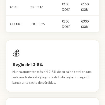
€100
€150
€500
€5 – €12
(20%)
(30%)
€200
€300
€1.000+
€10 – €25
(20%)
(30%)
💰
Regla del 2-5%
Nunca apuestes más del 2-5% de tu saldo total en una
sola ronda de este juego crash. Esta regla protege tu
banca ante racha de pérdidas.