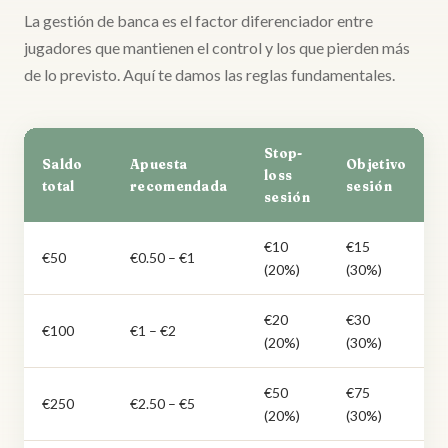
La gestión de banca es el factor diferenciador entre
jugadores que mantienen el control y los que pierden más
de lo previsto. Aquí te damos las reglas fundamentales.
Stop-
Saldo
Apuesta
Objetivo
loss
total
recomendada
sesión
sesión
€10
€15
€50
€0.50 – €1
(20%)
(30%)
€20
€30
€100
€1 – €2
(20%)
(30%)
€50
€75
€250
€2.50 – €5
(20%)
(30%)