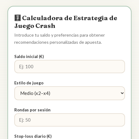
🧮 Calculadora de Estrategia de
Juego Crash
Introduce tu saldo y preferencias para obtener
recomendaciones personalizadas de apuesta.
Saldo inicial (€)
Estilo de juego
Rondas por sesión
Stop-loss diario (€)