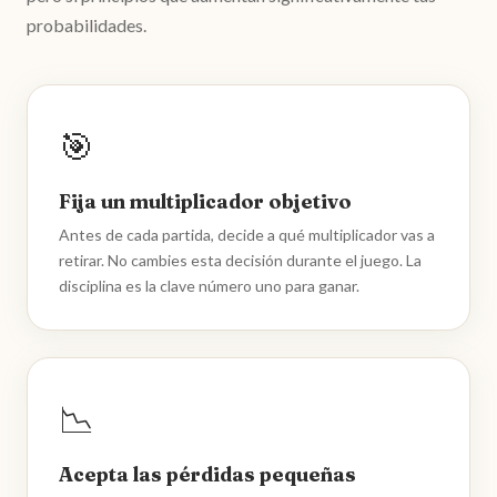
probabilidades.
🎯
Fija un multiplicador objetivo
Antes de cada partida, decide a qué multiplicador vas a
retirar. No cambies esta decisión durante el juego. La
disciplina es la clave número uno para ganar.
📉
Acepta las pérdidas pequeñas