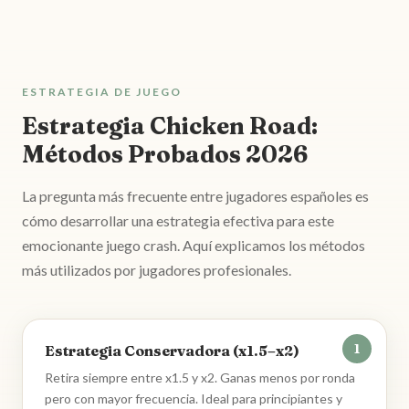
ESTRATEGIA DE JUEGO
Estrategia Chicken Road:
Métodos Probados 2026
La pregunta más frecuente entre jugadores españoles es
cómo desarrollar una estrategia efectiva para este
emocionante juego crash. Aquí explicamos los métodos
más utilizados por jugadores profesionales.
1
Estrategia Conservadora (x1.5–x2)
Retira siempre entre x1.5 y x2. Ganas menos por ronda
pero con mayor frecuencia. Ideal para principiantes y