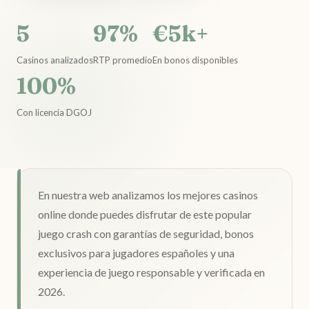
5
97%
€5k+
Casinos analizados
RTP promedio
En bonos disponibles
100%
Con licencia DGOJ
En nuestra web analizamos los mejores casinos
online donde puedes disfrutar de este popular
juego crash con garantías de seguridad, bonos
exclusivos para jugadores españoles y una
experiencia de juego responsable y verificada en
2026.