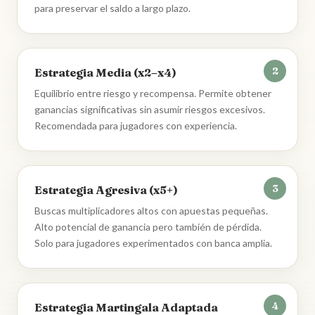
para preservar el saldo a largo plazo.
2
Estrategia Media (x2–x4)
Equilibrio entre riesgo y recompensa. Permite obtener
ganancias significativas sin asumir riesgos excesivos.
Recomendada para jugadores con experiencia.
3
Estrategia Agresiva (x5+)
Buscas multiplicadores altos con apuestas pequeñas.
Alto potencial de ganancia pero también de pérdida.
Solo para jugadores experimentados con banca amplia.
4
Estrategia Martingala Adaptada