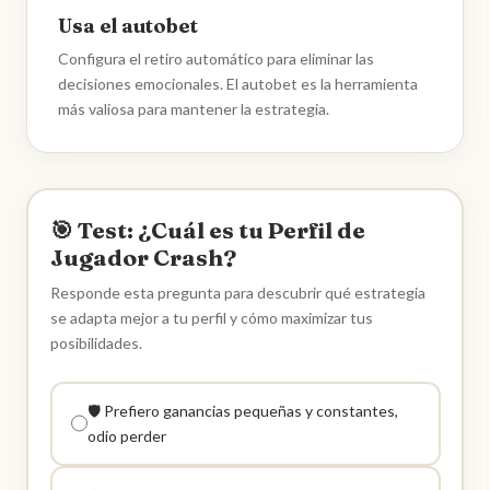
Usa el autobet
Configura el retiro automático para eliminar las
decisiones emocionales. El autobet es la herramienta
más valiosa para mantener la estrategia.
🎯 Test: ¿Cuál es tu Perfil de
Jugador Crash?
Responde esta pregunta para descubrir qué estrategia
se adapta mejor a tu perfil y cómo maximizar tus
posibilidades.
🛡️ Prefiero ganancias pequeñas y constantes,
odio perder