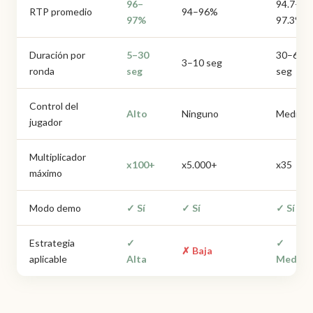
96–
94.7–
RTP promedio
94–96%
97%
97.3%
Duración por
5–30
30–60
3–10 seg
ronda
seg
seg
Control del
Alto
Ninguno
Medio
jugador
Multiplicador
x100+
x5.000+
x35
máximo
Modo demo
✓ Sí
✓ Sí
✓ Sí
Estrategia
✓
✓
✗ Baja
aplicable
Alta
Media