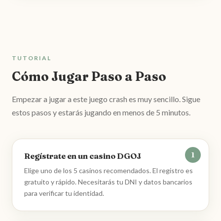
TUTORIAL
Cómo Jugar Paso a Paso
Empezar a jugar a este juego crash es muy sencillo. Sigue
estos pasos y estarás jugando en menos de 5 minutos.
1
Regístrate en un casino DGOJ
Elige uno de los 5 casinos recomendados. El registro es
gratuito y rápido. Necesitarás tu DNI y datos bancarios
para verificar tu identidad.