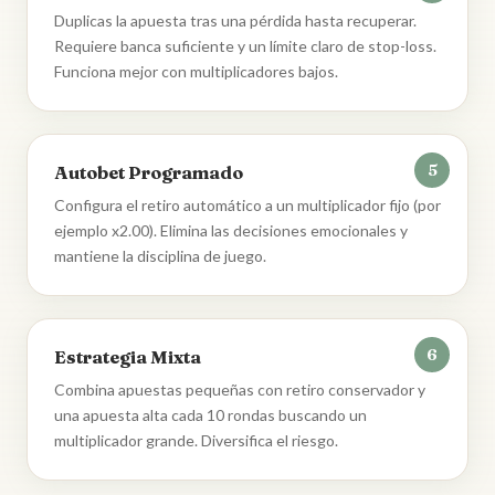
Duplicas la apuesta tras una pérdida hasta recuperar.
Requiere banca suficiente y un límite claro de stop-loss.
Funciona mejor con multiplicadores bajos.
5
Autobet Programado
Configura el retiro automático a un multiplicador fijo (por
ejemplo x2.00). Elimina las decisiones emocionales y
mantiene la disciplina de juego.
6
Estrategia Mixta
Combina apuestas pequeñas con retiro conservador y
una apuesta alta cada 10 rondas buscando un
multiplicador grande. Diversifica el riesgo.