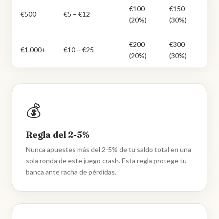
€100
€150
€500
€5 – €12
(20%)
(30%)
€200
€300
€1.000+
€10 – €25
(20%)
(30%)
💰
Regla del 2-5%
Nunca apuestes más del 2-5% de tu saldo total en una
sola ronda de este juego crash. Esta regla protege tu
banca ante racha de pérdidas.