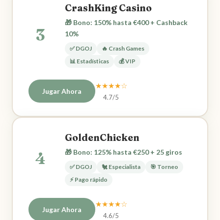
CrashKing Casino
🎁 Bono: 150% hasta €400 + Cashback
3
10%
✅ DGOJ
🔥 Crash Games
📊 Estadísticas
💰 VIP
★★★★☆
Jugar Ahora
4.7/5
GoldenChicken
🎁 Bono: 125% hasta €250 + 25 giros
4
✅ DGOJ
🐔 Especialista
🎯 Torneo
⚡ Pago rápido
★★★★☆
Jugar Ahora
4.6/5