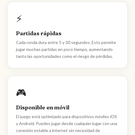
⚡
Partidas rápidas
Cada ronda dura entre 5 y 30 segundos. Esto permite
jugar muchas partidas en poco tiempo, aumentando
tanto las oportunidades como el riesgo de pérdidas.
🎮
Disponible en móvil
El juego está optimizado para dispositivos móviles iOS
y Android. Puedes jugar desde cualquier lugar con una
conexión estable a internet sin necesidad de