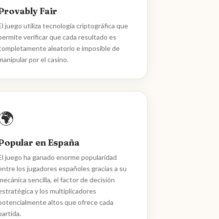
Provably Fair
El juego utiliza tecnología criptográfica que
permite verificar que cada resultado es
completamente aleatorio e imposible de
manipular por el casino.
🌍
Popular en España
El juego ha ganado enorme popularidad
entre los jugadores españoles gracias a su
mecánica sencilla, el factor de decisión
estratégica y los multiplicadores
potencialmente altos que ofrece cada
partida.