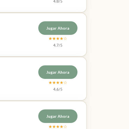
4.8/5
Jugar Ahora
★★★★☆
4.7/5
Jugar Ahora
★★★★☆
4.6/5
Jugar Ahora
★★★★☆