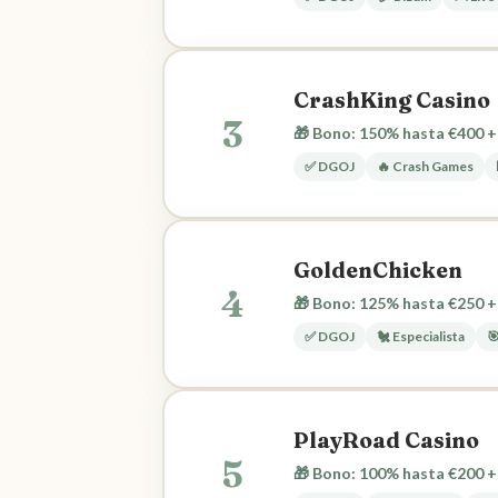
CrashKing Casino
3
🎁 Bono: 150% hasta €400 
✅ DGOJ
🔥 Crash Games
GoldenChicken
4
🎁 Bono: 125% hasta €250 + 
✅ DGOJ
🐔 Especialista

PlayRoad Casino
5
🎁 Bono: 100% hasta €200 +