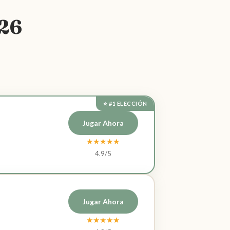
026
Jugar Ahora
★★★★★
4.9/5
Jugar Ahora
★★★★★