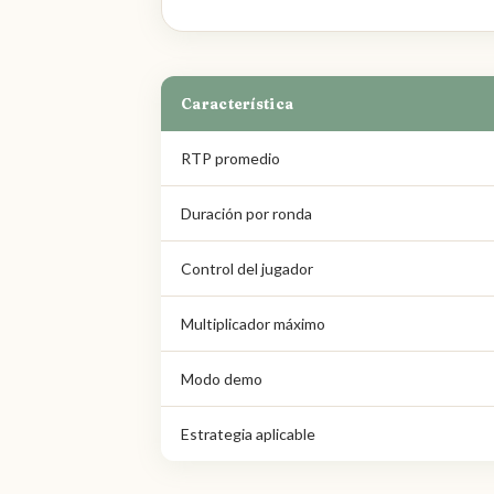
Característica
RTP promedio
Duración por ronda
Control del jugador
Multiplicador máximo
Modo demo
Estrategia aplicable