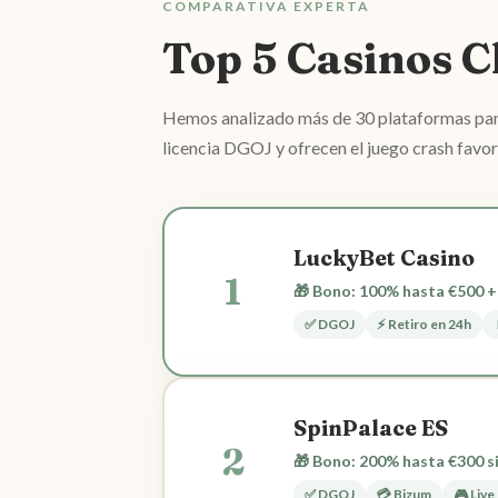
COMPARATIVA EXPERTA
Top 5 Casinos 
Hemos analizado más de 30 plataformas para
licencia DGOJ y ofrecen el juego crash favor
LuckyBet Casino
1
🎁 Bono: 100% hasta €500 +
✅ DGOJ
⚡ Retiro en 24h
SpinPalace ES
2
🎁 Bono: 200% hasta €300 s
✅ DGOJ
💳 Bizum
🎮 Liv