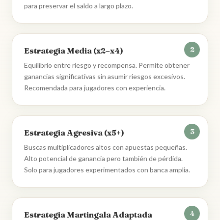
para preservar el saldo a largo plazo.
2
Estrategia Media (x2–x4)
Equilibrio entre riesgo y recompensa. Permite obtener
ganancias significativas sin asumir riesgos excesivos.
Recomendada para jugadores con experiencia.
3
Estrategia Agresiva (x5+)
Buscas multiplicadores altos con apuestas pequeñas.
Alto potencial de ganancia pero también de pérdida.
Solo para jugadores experimentados con banca amplia.
4
Estrategia Martingala Adaptada