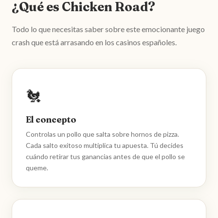
¿Qué es Chicken Road?
Todo lo que necesitas saber sobre este emocionante juego
crash que está arrasando en los casinos españoles.
🐔
El concepto
Controlas un pollo que salta sobre hornos de pizza.
Cada salto exitoso multiplica tu apuesta. Tú decides
cuándo retirar tus ganancias antes de que el pollo se
queme.