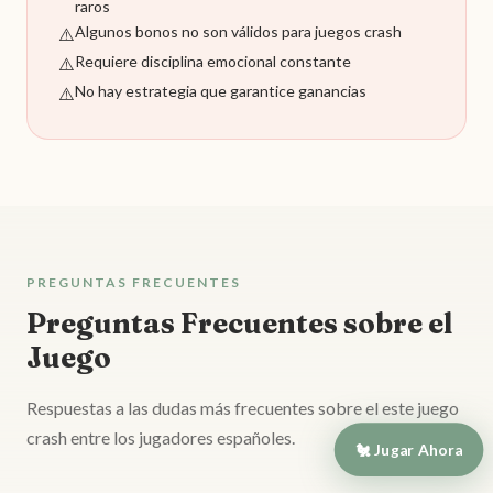
raros
Algunos bonos no son válidos para juegos crash
⚠️
Requiere disciplina emocional constante
⚠️
No hay estrategia que garantice ganancias
⚠️
PREGUNTAS FRECUENTES
Preguntas Frecuentes sobre el
Juego
Respuestas a las dudas más frecuentes sobre el este juego
crash entre los jugadores españoles.
🐔 Jugar Ahora