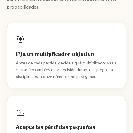
probabilidades.
🎯
Fija un multiplicador objetivo
Antes de cada partida, decide a qué multiplicador vas a
retirar. No cambies esta decisión durante el juego. La
disciplina es la clave número uno para ganar.
📉
Acepta las pérdidas pequeñas