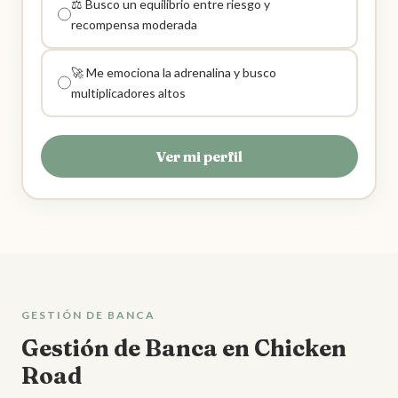
⚖️ Busco un equilibrio entre riesgo y
recompensa moderada
🚀 Me emociona la adrenalina y busco
multiplicadores altos
Ver mi perfil
GESTIÓN DE BANCA
Gestión de Banca en Chicken
Road