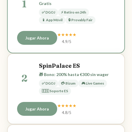
1
Gratis
✅ DGOJ
⚡ Retiro en 24h
📱 App Móvil
🔒 Provably Fair
★★★★★
Jugar Ahora
4.9/5
SpinPalace ES
🎁 Bono: 200% hasta €300 sin wager
2
✅ DGOJ
💳 Bizum
🎮 Live Games
🇪🇸 Soporte ES
★★★★★
Jugar Ahora
4.8/5