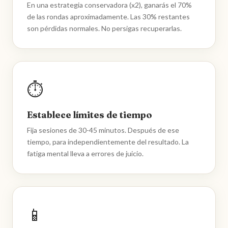
En una estrategia conservadora (x2), ganarás el 70%
de las rondas aproximadamente. Las 30% restantes
son pérdidas normales. No persigas recuperarlas.
⏱️
Establece límites de tiempo
Fija sesiones de 30-45 minutos. Después de ese
tiempo, para independientemente del resultado. La
fatiga mental lleva a errores de juicio.
📱