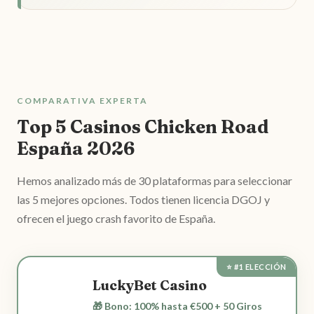
COMPARATIVA EXPERTA
Top 5 Casinos Chicken Road
España 2026
Hemos analizado más de 30 plataformas para seleccionar
las 5 mejores opciones. Todos tienen licencia DGOJ y
ofrecen el juego crash favorito de España.
LuckyBet Casino
🎁 Bono: 100% hasta €500 + 50 Giros