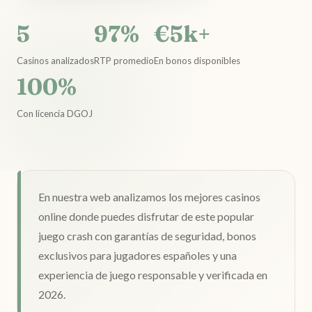
5
97%
€5k+
Casinos analizados
RTP promedio
En bonos disponibles
100%
Con licencia DGOJ
En nuestra web analizamos los mejores casinos
online donde puedes disfrutar de este popular
juego crash con garantías de seguridad, bonos
exclusivos para jugadores españoles y una
experiencia de juego responsable y verificada en
2026.