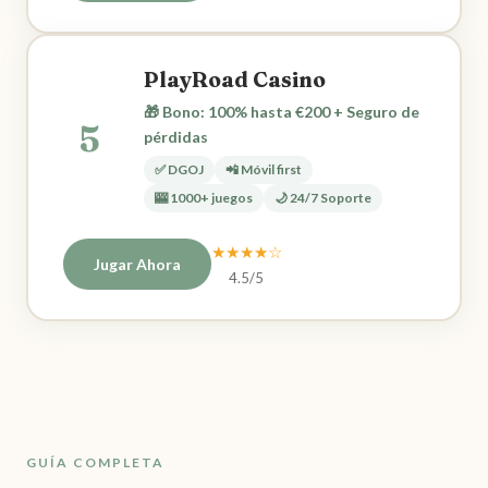
PlayRoad Casino
🎁 Bono: 100% hasta €200 + Seguro de
5
pérdidas
✅ DGOJ
📲 Móvil first
🎰 1000+ juegos
🌙 24/7 Soporte
★★★★☆
Jugar Ahora
4.5/5
GUÍA COMPLETA