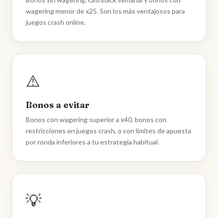
wagering menor de x25. Son los más ventajosos para
juegos crash online.
⚠️
Bonos a evitar
Bonos con wagering superior a x40, bonos con
restricciones en juegos crash, o con límites de apuesta
por ronda inferiores a tu estrategia habitual.
💡