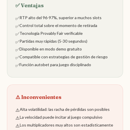
✅ Ventajas
RTP alto del 96-97%, superior a muchos slots
✅
Control total sobre el momento de retirada
✅
Tecnología Provably Fair verificable
✅
Partidas muy rápidas (5-30 segundos)
✅
Disponible en modo demo gratuito
✅
Compatible con estrategias de gestión de riesgo
✅
Función autobet para juego disciplinado
✅
⚠️ Inconvenientes
Alta volatilidad: las racha de pérdidas son posibles
⚠️
La velocidad puede incitar al juego compulsivo
⚠️
Los multiplicadores muy altos son estadísticamente
⚠️