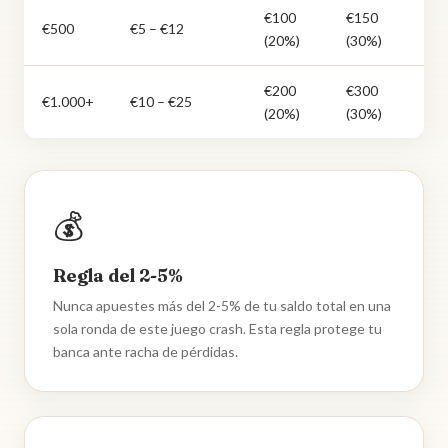
€100
€150
€500
€5 – €12
(20%)
(30%)
€200
€300
€1.000+
€10 – €25
(20%)
(30%)
💰
Regla del 2-5%
Nunca apuestes más del 2-5% de tu saldo total en una
sola ronda de este juego crash. Esta regla protege tu
banca ante racha de pérdidas.