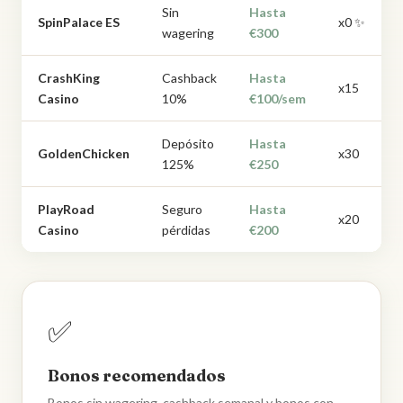
Sin
Hasta
SpinPalace ES
x0 ✨
wagering
€300
CrashKing
Cashback
Hasta
x15
Casino
10%
€100/sem
Depósito
Hasta
GoldenChicken
x30
125%
€250
PlayRoad
Seguro
Hasta
x20
Casino
pérdidas
€200
✅
Bonos recomendados
Bonos sin wagering, cashback semanal y bonos con