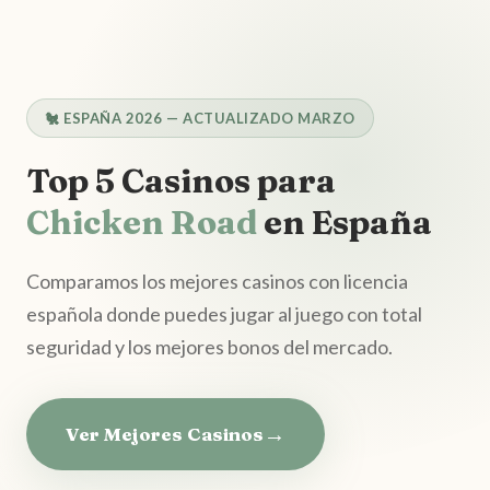
🐔 ESPAÑA 2026 — ACTUALIZADO MARZO
Top 5 Casinos para
Chicken Road
en España
Comparamos los mejores casinos con licencia
española donde puedes jugar al juego con total
seguridad y los mejores bonos del mercado.
→
Ver Mejores Casinos