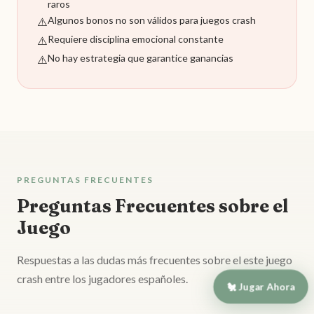
raros
Algunos bonos no son válidos para juegos crash
⚠️
Requiere disciplina emocional constante
⚠️
No hay estrategia que garantice ganancias
⚠️
PREGUNTAS FRECUENTES
Preguntas Frecuentes sobre el
Juego
Respuestas a las dudas más frecuentes sobre el este juego
crash entre los jugadores españoles.
🐔 Jugar Ahora