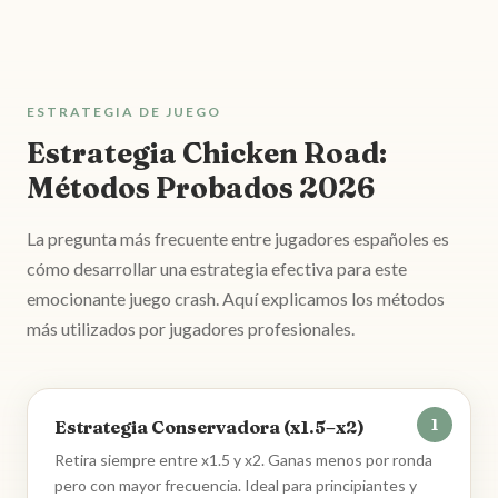
ESTRATEGIA DE JUEGO
Estrategia Chicken Road:
Métodos Probados 2026
La pregunta más frecuente entre jugadores españoles es
cómo desarrollar una estrategia efectiva para este
emocionante juego crash. Aquí explicamos los métodos
más utilizados por jugadores profesionales.
1
Estrategia Conservadora (x1.5–x2)
Retira siempre entre x1.5 y x2. Ganas menos por ronda
pero con mayor frecuencia. Ideal para principiantes y