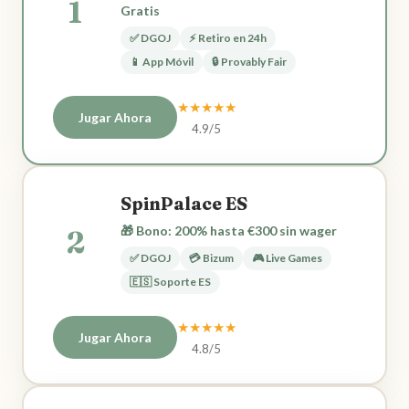
1
Gratis
✅ DGOJ
⚡ Retiro en 24h
📱 App Móvil
🔒 Provably Fair
★★★★★
Jugar Ahora
4.9/5
SpinPalace ES
🎁 Bono: 200% hasta €300 sin wager
2
✅ DGOJ
💳 Bizum
🎮 Live Games
🇪🇸 Soporte ES
★★★★★
Jugar Ahora
4.8/5