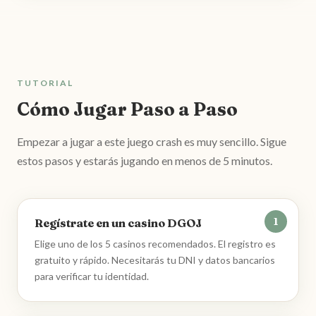
TUTORIAL
Cómo Jugar Paso a Paso
Empezar a jugar a este juego crash es muy sencillo. Sigue
estos pasos y estarás jugando en menos de 5 minutos.
1
Regístrate en un casino DGOJ
Elige uno de los 5 casinos recomendados. El registro es
gratuito y rápido. Necesitarás tu DNI y datos bancarios
para verificar tu identidad.