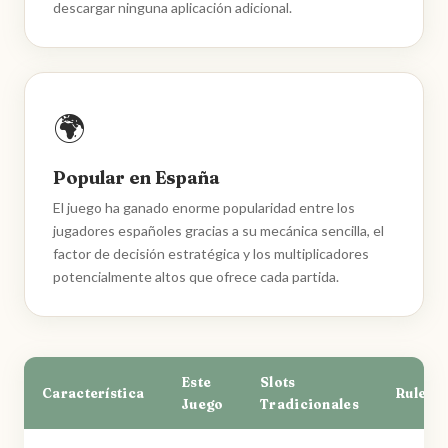
descargar ninguna aplicación adicional.
🌍
Popular en España
El juego ha ganado enorme popularidad entre los
jugadores españoles gracias a su mecánica sencilla, el
factor de decisión estratégica y los multiplicadores
potencialmente altos que ofrece cada partida.
Este
Slots
Característica
Ruleta
Juego
Tradicionales