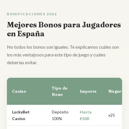
BONIFICACIONES 2026
Mejores Bonos para Jugadores
en España
No todos los bonos son iguales. Te explicamos cuáles son
los más ventajosos para este tipo de juego y cuáles
deberías evitar.
Tipo de
Casino
Importe
Wagering
Bono
LuckyBet
Depósito
Hasta
x25
Casino
100%
€500