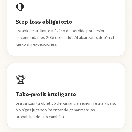
🛑
Stop-loss obligatorio
Establece un límite máximo de pérdida por sesión
(recomendamos 20% del saldo). Al alcanzarlo, detén el
juego sin excepciones.
🏆
Take-profit inteligente
Si alcanzas tu objetivo de ganancia sesión, retira y para.
No sigas jugando intentando ganar más: las
probabilidades no cambian.