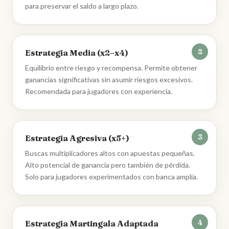
para preservar el saldo a largo plazo.
2
Estrategia Media (x2–x4)
Equilibrio entre riesgo y recompensa. Permite obtener
ganancias significativas sin asumir riesgos excesivos.
Recomendada para jugadores con experiencia.
3
Estrategia Agresiva (x5+)
Buscas multiplicadores altos con apuestas pequeñas.
Alto potencial de ganancia pero también de pérdida.
Solo para jugadores experimentados con banca amplia.
4
Estrategia Martingala Adaptada