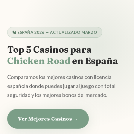
🐔 ESPAÑA 2026 — ACTUALIZADO MARZO
Top 5 Casinos para
Chicken Road
en España
Comparamos los mejores casinos con licencia
española donde puedes jugar al juego con total
seguridad y los mejores bonos del mercado.
→
Ver Mejores Casinos