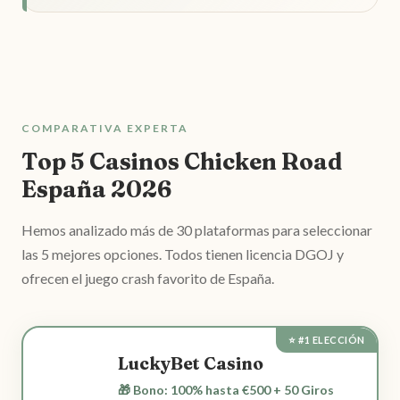
COMPARATIVA EXPERTA
Top 5 Casinos Chicken Road
España 2026
Hemos analizado más de 30 plataformas para seleccionar
las 5 mejores opciones. Todos tienen licencia DGOJ y
ofrecen el juego crash favorito de España.
LuckyBet Casino
🎁 Bono: 100% hasta €500 + 50 Giros