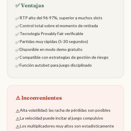
✅ Ventajas
RTP alto del 96-97%, superior a muchos slots
✅
Control total sobre el momento de retirada
✅
Tecnología Provably Fair verificable
✅
Partidas muy rápidas (5-30 segundos)
✅
Disponible en modo demo gratuito
✅
Compatible con estrategias de gestión de riesgo
✅
Función autobet para juego disciplinado
✅
⚠️ Inconvenientes
Alta volatilidad: las racha de pérdidas son posibles
⚠️
La velocidad puede incitar al juego compulsivo
⚠️
Los multiplicadores muy altos son estadísticamente
⚠️