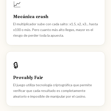
📈
Mecánica crash
El multiplicador sube con cada salto: x1.5, x2, x3... hasta
x100 o más. Pero cuanto más alto llegas, mayor es el
riesgo de perder toda la apuesta.
🔒
Provably Fair
El juego utiliza tecnología criptográfica que permite
verificar que cada resultado es completamente
aleatorio e imposible de manipular por el casino.