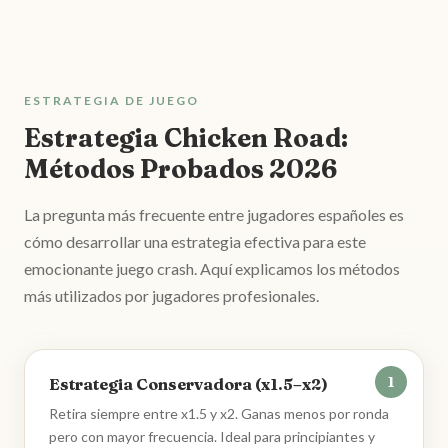
ESTRATEGIA DE JUEGO
Estrategia Chicken Road:
Métodos Probados 2026
La pregunta más frecuente entre jugadores españoles es
cómo desarrollar una estrategia efectiva para este
emocionante juego crash. Aquí explicamos los métodos
más utilizados por jugadores profesionales.
1
Estrategia Conservadora (x1.5–x2)
Retira siempre entre x1.5 y x2. Ganas menos por ronda
pero con mayor frecuencia. Ideal para principiantes y