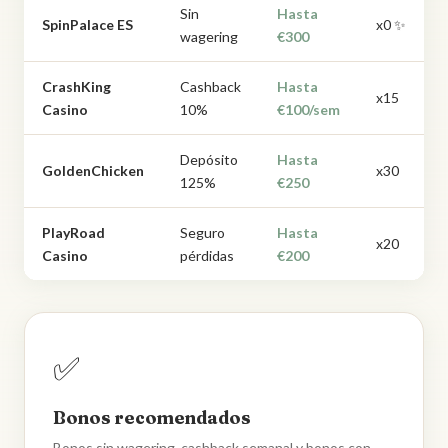
Sin
Hasta
SpinPalace ES
x0 ✨
wagering
€300
CrashKing
Cashback
Hasta
x15
Casino
10%
€100/sem
Depósito
Hasta
GoldenChicken
x30
125%
€250
PlayRoad
Seguro
Hasta
x20
Casino
pérdidas
€200
✅
Bonos recomendados
Bonos sin wagering, cashback semanal y bonos con