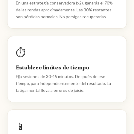
En una estrategia conservadora (x2), ganarás el 70%
de las rondas aproximadamente. Las 30% restantes
son pérdidas normales. No persigas recuperarlas.
⏱️
Establece límites de tiempo
Fija sesiones de 30-45 minutos. Después de ese
tiempo, para independientemente del resultado. La
fatiga mental lleva a errores de juicio.
📱