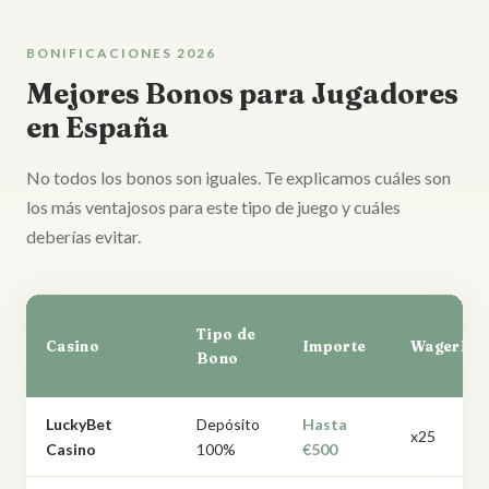
BONIFICACIONES 2026
Mejores Bonos para Jugadores
en España
No todos los bonos son iguales. Te explicamos cuáles son
los más ventajosos para este tipo de juego y cuáles
deberías evitar.
Tipo de
Casino
Importe
Wagering
Bono
LuckyBet
Depósito
Hasta
x25
Casino
100%
€500