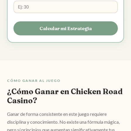
Calcular mi Estrategia
CÓMO GANAR AL JUEGO
¿Cómo Ganar en Chicken Road
Casino?
Ganar de forma consistente en este juego requiere
disciplina y conocimiento. No existe una fórmula mágica,
pero sí principios que aumentan significativamente tus