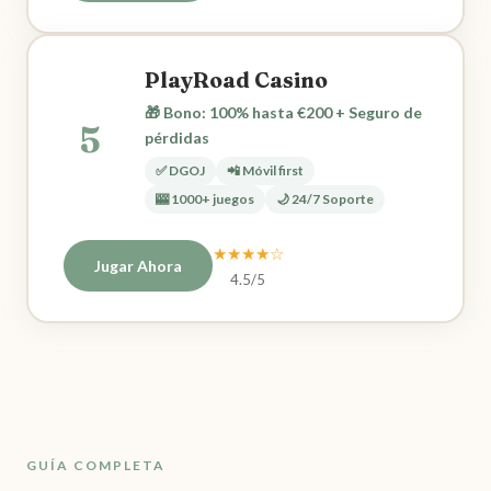
PlayRoad Casino
🎁 Bono: 100% hasta €200 + Seguro de
5
pérdidas
✅ DGOJ
📲 Móvil first
🎰 1000+ juegos
🌙 24/7 Soporte
★★★★☆
Jugar Ahora
4.5/5
GUÍA COMPLETA