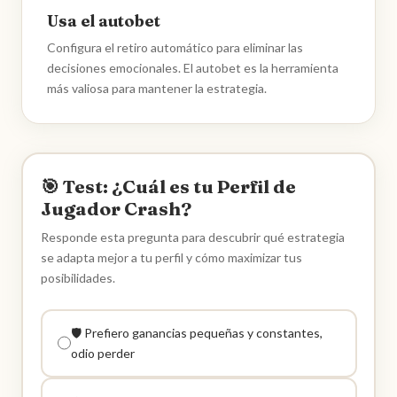
Usa el autobet
Configura el retiro automático para eliminar las
decisiones emocionales. El autobet es la herramienta
más valiosa para mantener la estrategia.
🎯 Test: ¿Cuál es tu Perfil de
Jugador Crash?
Responde esta pregunta para descubrir qué estrategia
se adapta mejor a tu perfil y cómo maximizar tus
posibilidades.
🛡️ Prefiero ganancias pequeñas y constantes,
odio perder