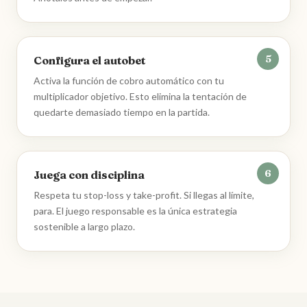
5
Configura el autobet
Activa la función de cobro automático con tu
multiplicador objetivo. Esto elimina la tentación de
quedarte demasiado tiempo en la partida.
6
Juega con disciplina
Respeta tu stop-loss y take-profit. Si llegas al límite,
para. El juego responsable es la única estrategia
sostenible a largo plazo.