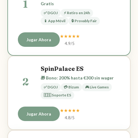
1
Gratis
✅ DGOJ
⚡ Retiro en 24h
📱 App Móvil
🔒 Provably Fair
★★★★★
Jugar Ahora
4.9/5
SpinPalace ES
🎁 Bono: 200% hasta €300 sin wager
2
✅ DGOJ
💳 Bizum
🎮 Live Games
🇪🇸 Soporte ES
★★★★★
Jugar Ahora
4.8/5