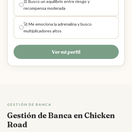
⚖️ Busco un equilibrio entre riesgo y
recompensa moderada
🚀 Me emociona la adrenalina y busco
multiplicadores altos
Ver mi perfil
GESTIÓN DE BANCA
Gestión de Banca en Chicken
Road