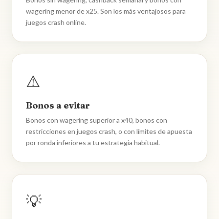
wagering menor de x25. Son los más ventajosos para
juegos crash online.
⚠️
Bonos a evitar
Bonos con wagering superior a x40, bonos con
restricciones en juegos crash, o con límites de apuesta
por ronda inferiores a tu estrategia habitual.
💡