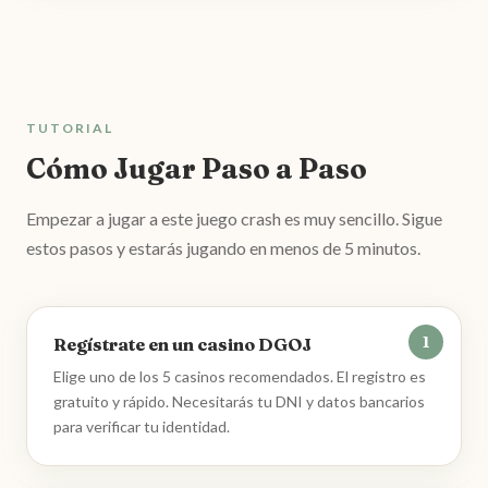
TUTORIAL
Cómo Jugar Paso a Paso
Empezar a jugar a este juego crash es muy sencillo. Sigue
estos pasos y estarás jugando en menos de 5 minutos.
1
Regístrate en un casino DGOJ
Elige uno de los 5 casinos recomendados. El registro es
gratuito y rápido. Necesitarás tu DNI y datos bancarios
para verificar tu identidad.