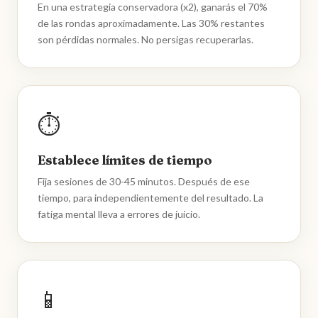
En una estrategia conservadora (x2), ganarás el 70%
de las rondas aproximadamente. Las 30% restantes
son pérdidas normales. No persigas recuperarlas.
⏱️
Establece límites de tiempo
Fija sesiones de 30-45 minutos. Después de ese
tiempo, para independientemente del resultado. La
fatiga mental lleva a errores de juicio.
📱