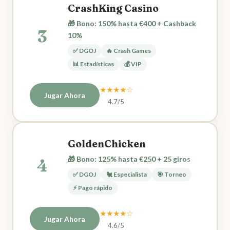
CrashKing Casino
🎁 Bono: 150% hasta €400 + Cashback
3
10%
✅ DGOJ
🔥 Crash Games
📊 Estadísticas
💰 VIP
★★★★☆
Jugar Ahora
4.7/5
GoldenChicken
🎁 Bono: 125% hasta €250 + 25 giros
4
✅ DGOJ
🐔 Especialista
🎯 Torneo
⚡ Pago rápido
★★★★☆
Jugar Ahora
4.6/5