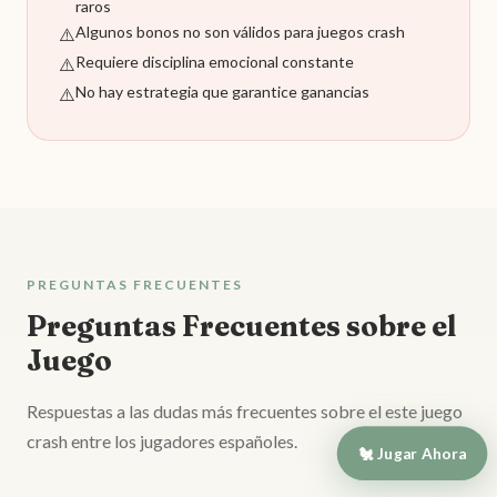
raros
Algunos bonos no son válidos para juegos crash
⚠️
Requiere disciplina emocional constante
⚠️
No hay estrategia que garantice ganancias
⚠️
PREGUNTAS FRECUENTES
Preguntas Frecuentes sobre el
Juego
Respuestas a las dudas más frecuentes sobre el este juego
crash entre los jugadores españoles.
🐔 Jugar Ahora