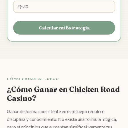
Calcular mi Estrategia
CÓMO GANAR AL JUEGO
¿Cómo Ganar en Chicken Road
Casino?
Ganar de forma consistente en este juego requiere
disciplina y conocimiento. No existe una fórmula mágica,
pero sí principios que aumentan significativamente tus