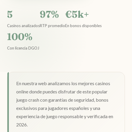
5
97%
€5k+
Casinos analizados
RTP promedio
En bonos disponibles
100%
Con licencia DGOJ
En nuestra web analizamos los mejores casinos
online donde puedes disfrutar de este popular
juego crash con garantías de seguridad, bonos
exclusivos para jugadores españoles y una
experiencia de juego responsable y verificada en
2026.