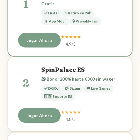
1
Gratis
✅ DGOJ
⚡ Retiro en 24h
📱 App Móvil
🔒 Provably Fair
★★★★★
Jugar Ahora
4.9/5
SpinPalace ES
🎁 Bono: 200% hasta €300 sin wager
2
✅ DGOJ
💳 Bizum
🎮 Live Games
🇪🇸 Soporte ES
★★★★★
Jugar Ahora
4.8/5