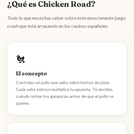
¿Qué es Chicken Road?
Todo lo que necesitas saber sobre este emocionante juego
crash que está arrasando en los casinos españoles.
🐔
El concepto
Controlas un pollo que salta sobre hornos de pizza.
Cada salto exitoso multiplica tu apuesta. Tú decides
cuándo retirar tus ganancias antes de que el pollo se
queme.