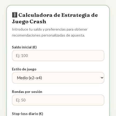
🧮 Calculadora de Estrategia de
Juego Crash
Introduce tu saldo y preferencias para obtener
recomendaciones personalizadas de apuesta.
Saldo inicial (€)
Estilo de juego
Rondas por sesión
Stop-loss diario (€)