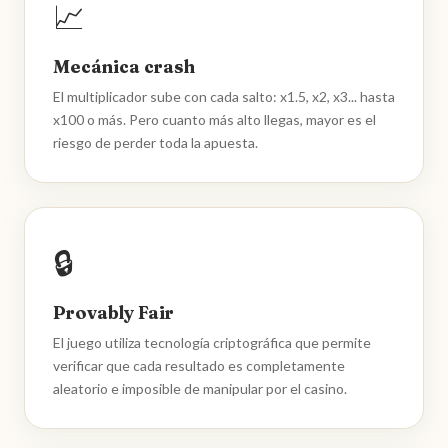
📈
Mecánica crash
El multiplicador sube con cada salto: x1.5, x2, x3... hasta
x100 o más. Pero cuanto más alto llegas, mayor es el
riesgo de perder toda la apuesta.
🔒
Provably Fair
El juego utiliza tecnología criptográfica que permite
verificar que cada resultado es completamente
aleatorio e imposible de manipular por el casino.