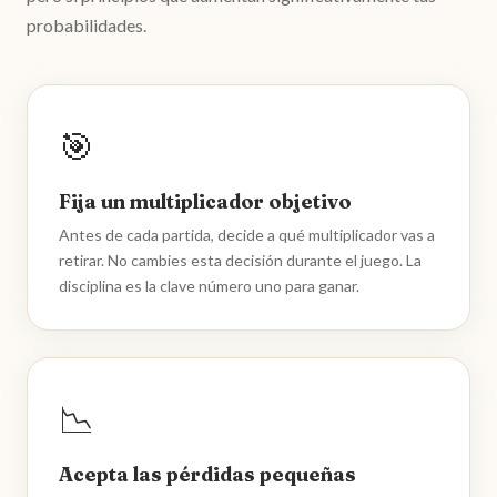
probabilidades.
🎯
Fija un multiplicador objetivo
Antes de cada partida, decide a qué multiplicador vas a
retirar. No cambies esta decisión durante el juego. La
disciplina es la clave número uno para ganar.
📉
Acepta las pérdidas pequeñas