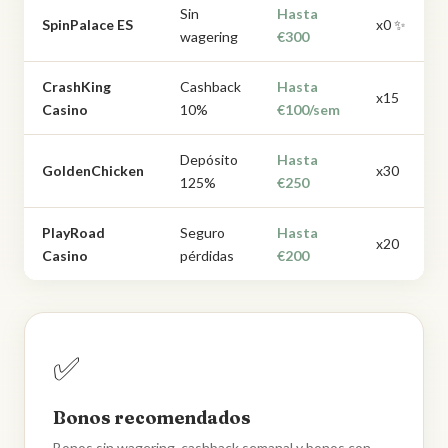
Sin
Hasta
SpinPalace ES
x0 ✨
wagering
€300
CrashKing
Cashback
Hasta
x15
Casino
10%
€100/sem
Depósito
Hasta
GoldenChicken
x30
125%
€250
PlayRoad
Seguro
Hasta
x20
Casino
pérdidas
€200
✅
Bonos recomendados
Bonos sin wagering, cashback semanal y bonos con