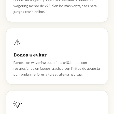
wagering menor de x25. Son los más ventajosos para
juegos crash online.
⚠️
Bonos a evitar
Bonos con wagering superior a x40, bonos con
restricciones en juegos crash, o con límites de apuesta
por ronda inferiores a tu estrategia habitual.
💡