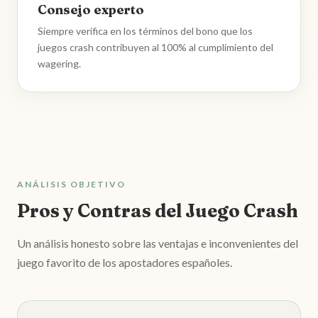
Consejo experto
Siempre verifica en los términos del bono que los
juegos crash contribuyen al 100% al cumplimiento del
wagering.
ANÁLISIS OBJETIVO
Pros y Contras del Juego Crash
Un análisis honesto sobre las ventajas e inconvenientes del
juego favorito de los apostadores españoles.