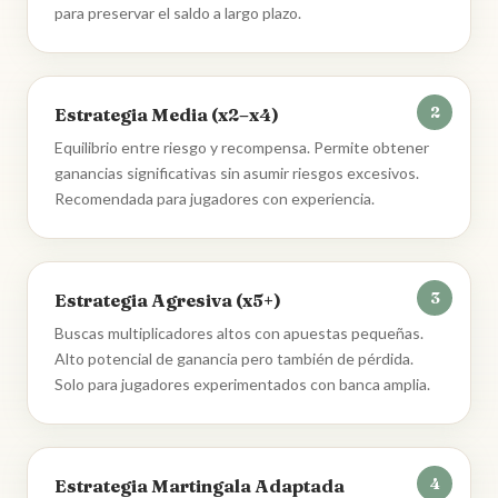
para preservar el saldo a largo plazo.
2
Estrategia Media (x2–x4)
Equilibrio entre riesgo y recompensa. Permite obtener
ganancias significativas sin asumir riesgos excesivos.
Recomendada para jugadores con experiencia.
3
Estrategia Agresiva (x5+)
Buscas multiplicadores altos con apuestas pequeñas.
Alto potencial de ganancia pero también de pérdida.
Solo para jugadores experimentados con banca amplia.
4
Estrategia Martingala Adaptada