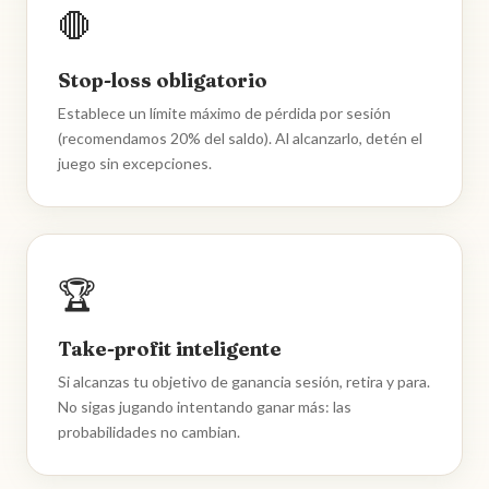
🛑
Stop-loss obligatorio
Establece un límite máximo de pérdida por sesión
(recomendamos 20% del saldo). Al alcanzarlo, detén el
juego sin excepciones.
🏆
Take-profit inteligente
Si alcanzas tu objetivo de ganancia sesión, retira y para.
No sigas jugando intentando ganar más: las
probabilidades no cambian.