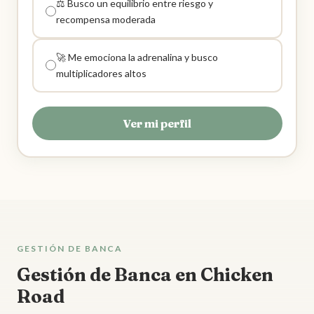
⚖️ Busco un equilibrio entre riesgo y
recompensa moderada
🚀 Me emociona la adrenalina y busco
multiplicadores altos
Ver mi perfil
GESTIÓN DE BANCA
Gestión de Banca en Chicken
Road