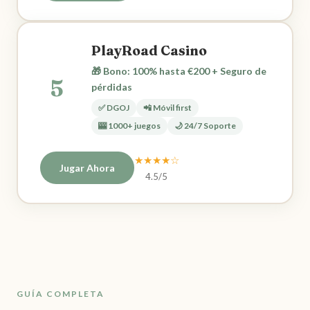
PlayRoad Casino
🎁 Bono: 100% hasta €200 + Seguro de
5
pérdidas
✅ DGOJ
📲 Móvil first
🎰 1000+ juegos
🌙 24/7 Soporte
★★★★☆
Jugar Ahora
4.5/5
GUÍA COMPLETA