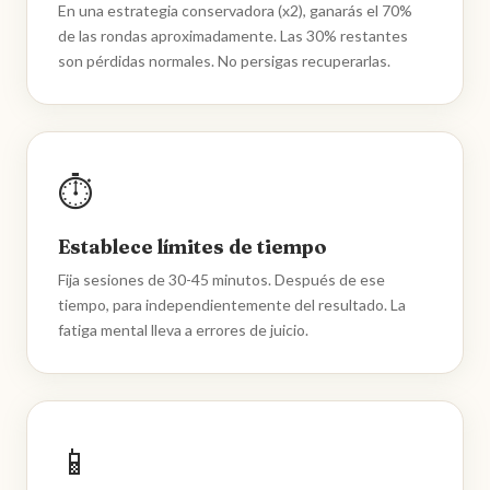
En una estrategia conservadora (x2), ganarás el 70%
de las rondas aproximadamente. Las 30% restantes
son pérdidas normales. No persigas recuperarlas.
⏱️
Establece límites de tiempo
Fija sesiones de 30-45 minutos. Después de ese
tiempo, para independientemente del resultado. La
fatiga mental lleva a errores de juicio.
📱