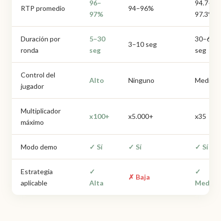
96–
94.7–
RTP promedio
94–96%
97%
97.3%
Duración por
5–30
30–60
3–10 seg
ronda
seg
seg
Control del
Alto
Ninguno
Medio
jugador
Multiplicador
x100+
x5.000+
x35
máximo
Modo demo
✓ Sí
✓ Sí
✓ Sí
Estrategia
✓
✓
✗ Baja
aplicable
Alta
Media