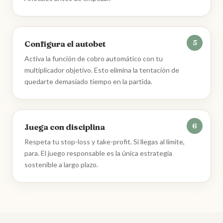
5
Configura el autobet
Activa la función de cobro automático con tu
multiplicador objetivo. Esto elimina la tentación de
quedarte demasiado tiempo en la partida.
6
Juega con disciplina
Respeta tu stop-loss y take-profit. Si llegas al límite,
para. El juego responsable es la única estrategia
sostenible a largo plazo.