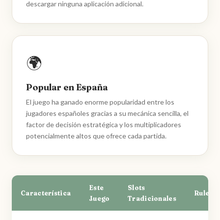
descargar ninguna aplicación adicional.
🌍
Popular en España
El juego ha ganado enorme popularidad entre los
jugadores españoles gracias a su mecánica sencilla, el
factor de decisión estratégica y los multiplicadores
potencialmente altos que ofrece cada partida.
Este
Slots
Característica
Ruleta
Juego
Tradicionales