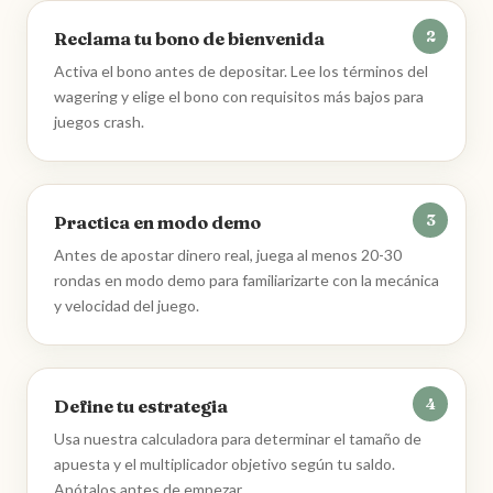
2
Reclama tu bono de bienvenida
Activa el bono antes de depositar. Lee los términos del
wagering y elige el bono con requisitos más bajos para
juegos crash.
3
Practica en modo demo
Antes de apostar dinero real, juega al menos 20-30
rondas en modo demo para familiarizarte con la mecánica
y velocidad del juego.
4
Define tu estrategia
Usa nuestra calculadora para determinar el tamaño de
apuesta y el multiplicador objetivo según tu saldo.
Anótalos antes de empezar.