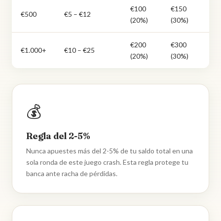
€100
€150
€500
€5 – €12
(20%)
(30%)
€200
€300
€1.000+
€10 – €25
(20%)
(30%)
💰
Regla del 2-5%
Nunca apuestes más del 2-5% de tu saldo total en una
sola ronda de este juego crash. Esta regla protege tu
banca ante racha de pérdidas.