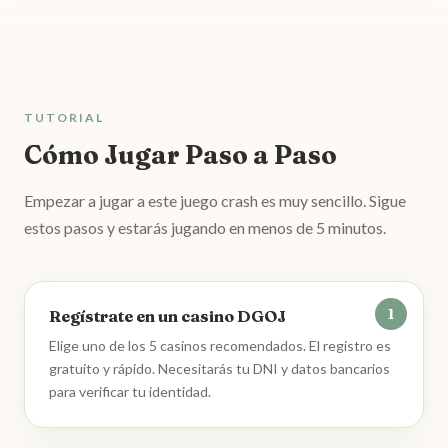
TUTORIAL
Cómo Jugar Paso a Paso
Empezar a jugar a este juego crash es muy sencillo. Sigue
estos pasos y estarás jugando en menos de 5 minutos.
1
Regístrate en un casino DGOJ
Elige uno de los 5 casinos recomendados. El registro es
gratuito y rápido. Necesitarás tu DNI y datos bancarios
para verificar tu identidad.