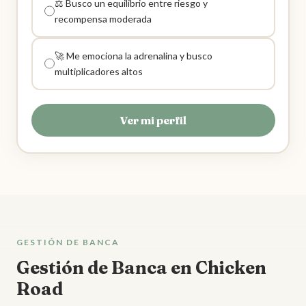
⚖️ Busco un equilibrio entre riesgo y
recompensa moderada
🚀 Me emociona la adrenalina y busco
multiplicadores altos
Ver mi perfil
GESTIÓN DE BANCA
Gestión de Banca en Chicken
Road