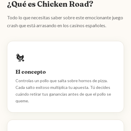
¿Qué es Chicken Road?
Todo lo que necesitas saber sobre este emocionante juego
crash que está arrasando en los casinos españoles.
🐔
El concepto
Controlas un pollo que salta sobre hornos de pizza.
Cada salto exitoso multiplica tu apuesta. Tú decides
cuándo retirar tus ganancias antes de que el pollo se
queme.