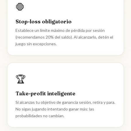
🛑
Stop-loss obligatorio
Establece un límite máximo de pérdida por sesión
(recomendamos 20% del saldo). Al alcanzarlo, detén el
juego sin excepciones.
🏆
Take-profit inteligente
Si alcanzas tu objetivo de ganancia sesión, retira y para.
No sigas jugando intentando ganar más: las
probabilidades no cambian.