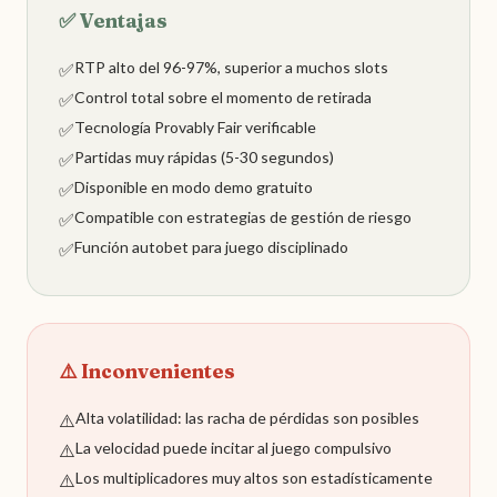
✅ Ventajas
RTP alto del 96-97%, superior a muchos slots
✅
Control total sobre el momento de retirada
✅
Tecnología Provably Fair verificable
✅
Partidas muy rápidas (5-30 segundos)
✅
Disponible en modo demo gratuito
✅
Compatible con estrategias de gestión de riesgo
✅
Función autobet para juego disciplinado
✅
⚠️ Inconvenientes
Alta volatilidad: las racha de pérdidas son posibles
⚠️
La velocidad puede incitar al juego compulsivo
⚠️
Los multiplicadores muy altos son estadísticamente
⚠️