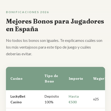
BONIFICACIONES 2026
Mejores Bonos para Jugadores
en España
No todos los bonos son iguales. Te explicamos cuáles son
los más ventajosos para este tipo de juego y cuáles
deberías evitar.
Tipo de
Casino
Importe
Wagering
Bono
LuckyBet
Depósito
Hasta
x25
Casino
100%
€500