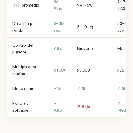
96–
94.7–
RTP promedio
94–96%
97%
97.3%
Duración por
5–30
30–60
3–10 seg
ronda
seg
seg
Control del
Alto
Ninguno
Medio
jugador
Multiplicador
x100+
x5.000+
x35
máximo
Modo demo
✓ Sí
✓ Sí
✓ Sí
Estrategia
✓
✓
✗ Baja
aplicable
Alta
Media