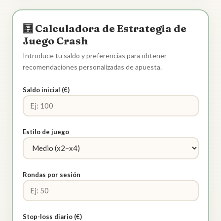
🧮 Calculadora de Estrategia de
Juego Crash
Introduce tu saldo y preferencias para obtener
recomendaciones personalizadas de apuesta.
Saldo inicial (€)
Estilo de juego
Rondas por sesión
Stop-loss diario (€)