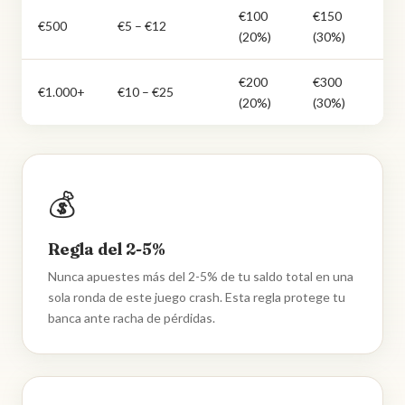
€100
€150
€500
€5 – €12
(20%)
(30%)
€200
€300
€1.000+
€10 – €25
(20%)
(30%)
💰
Regla del 2-5%
Nunca apuestes más del 2-5% de tu saldo total en una
sola ronda de este juego crash. Esta regla protege tu
banca ante racha de pérdidas.