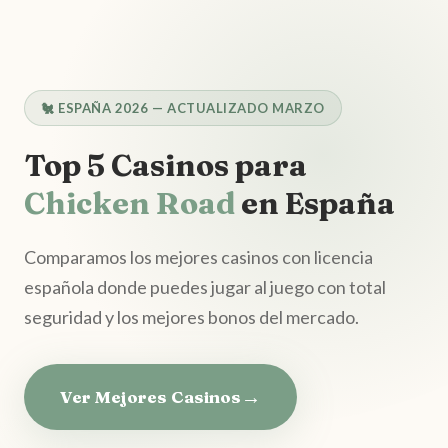
🐔 ESPAÑA 2026 — ACTUALIZADO MARZO
Top 5 Casinos para
Chicken Road
en España
Comparamos los mejores casinos con licencia
española donde puedes jugar al juego con total
seguridad y los mejores bonos del mercado.
→
Ver Mejores Casinos