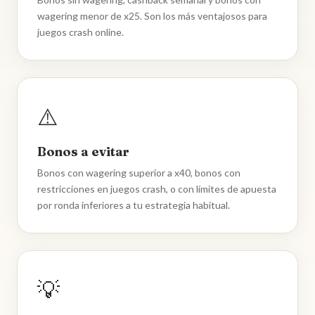
wagering menor de x25. Son los más ventajosos para
juegos crash online.
⚠️
Bonos a evitar
Bonos con wagering superior a x40, bonos con
restricciones en juegos crash, o con límites de apuesta
por ronda inferiores a tu estrategia habitual.
💡