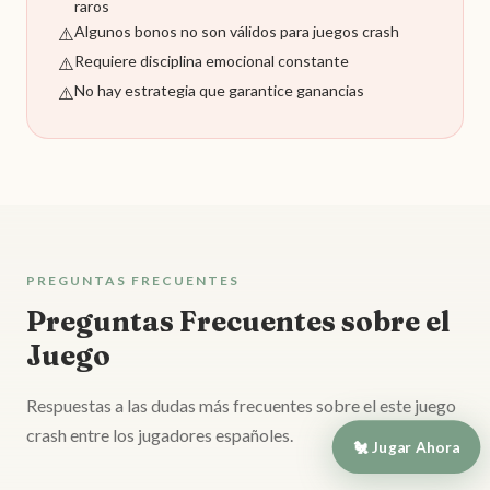
raros
Algunos bonos no son válidos para juegos crash
⚠️
Requiere disciplina emocional constante
⚠️
No hay estrategia que garantice ganancias
⚠️
PREGUNTAS FRECUENTES
Preguntas Frecuentes sobre el
Juego
Respuestas a las dudas más frecuentes sobre el este juego
crash entre los jugadores españoles.
🐔 Jugar Ahora