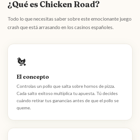
¿Qué es Chicken Road?
Todo lo que necesitas saber sobre este emocionante juego
crash que está arrasando en los casinos españoles.
🐔
El concepto
Controlas un pollo que salta sobre hornos de pizza.
Cada salto exitoso multiplica tu apuesta. Tú decides
cuándo retirar tus ganancias antes de que el pollo se
queme.