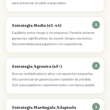
para preservar el saldo a largo plazo.
2
Estrategia Media (x2–x4)
Equilibrio entre riesgo y recompensa. Permite obtener
ganancias significativas sin asumir riesgos excesivos.
Recomendada para jugadores con experiencia.
3
Estrategia Agresiva (x5+)
Buscas multiplicadores altos con apuestas pequeñas.
Alto potencial de ganancia pero también de pérdida.
Solo para jugadores experimentados con banca amplia.
4
Estrategia Martingala Adaptada