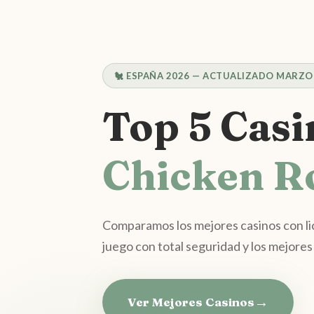
🐔 ESPAÑA 2026 — ACTUALIZADO MARZO
Top 5 Casi
Chicken R
Comparamos los mejores casinos con li
juego con total seguridad y los mejore
→
Ver Mejores Casinos