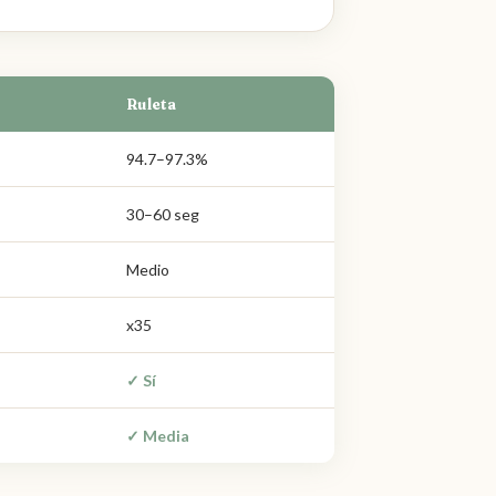
Ruleta
94.7–97.3%
30–60 seg
Medio
x35
✓ Sí
✓ Media