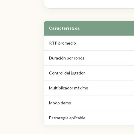
Característica
RTP promedio
Duración por ronda
Control del jugador
Multiplicador máximo
Modo demo
Estrategia aplicable