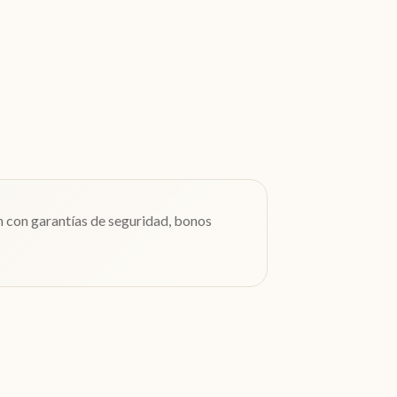
h con garantías de seguridad, bonos