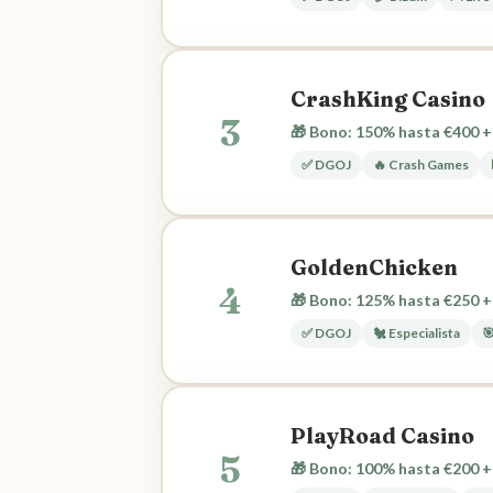
CrashKing Casino
3
🎁 Bono: 150% hasta €400 
✅ DGOJ
🔥 Crash Games
GoldenChicken
4
🎁 Bono: 125% hasta €250 + 
✅ DGOJ
🐔 Especialista

PlayRoad Casino
5
🎁 Bono: 100% hasta €200 +