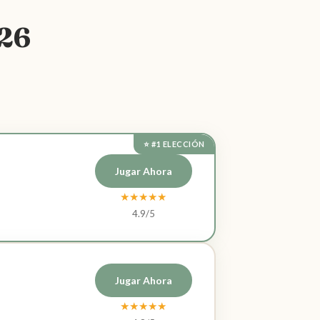
026
Jugar Ahora
★★★★★
4.9/5
Jugar Ahora
★★★★★