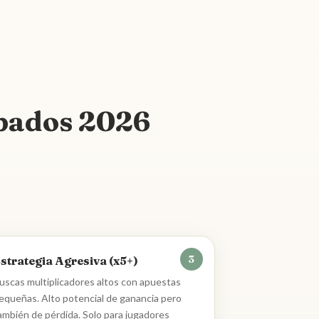
obados 2026
3
strategia Agresiva (x5+)
uscas multiplicadores altos con apuestas
equeñas. Alto potencial de ganancia pero
ambién de pérdida. Solo para jugadores