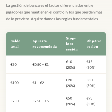
La gestión de banca es el factor diferenciador entre
jugadores que mantienen el control y los que pierden más
de lo previsto. Aquí te damos las reglas fundamentales.
Stop-
Saldo
Apuesta
Objetivo
loss
total
recomendada
sesión
sesión
€10
€15
€50
€0.50 – €1
(20%)
(30%)
€20
€30
€100
€1 – €2
(20%)
(30%)
€50
€75
€250
€2.50 – €5
(20%)
(30%)