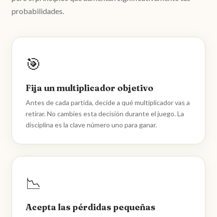
probabilidades.
🎯
Fija un multiplicador objetivo
Antes de cada partida, decide a qué multiplicador vas a
retirar. No cambies esta decisión durante el juego. La
disciplina es la clave número uno para ganar.
📉
Acepta las pérdidas pequeñas