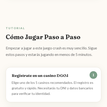
TUTORIAL
Cómo Jugar Paso a Paso
Empezar a jugar a este juego crash es muy sencillo. Sigue
estos pasos y estarás jugando en menos de 5 minutos.
1
Regístrate en un casino DGOJ
Elige uno de los 5 casinos recomendados. El registro es
gratuito y rápido. Necesitarás tu DNI y datos bancarios
para verificar tu identidad.