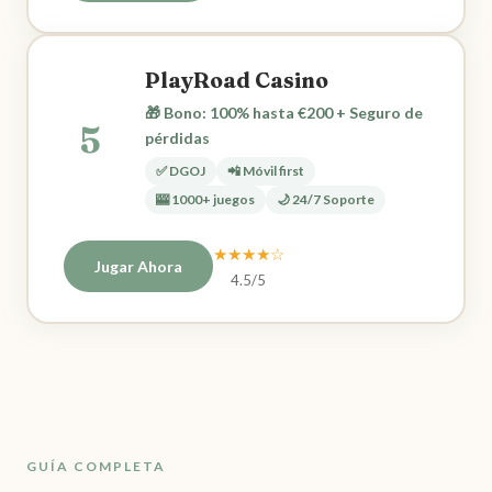
PlayRoad Casino
🎁 Bono: 100% hasta €200 + Seguro de
5
pérdidas
✅ DGOJ
📲 Móvil first
🎰 1000+ juegos
🌙 24/7 Soporte
★★★★☆
Jugar Ahora
4.5/5
GUÍA COMPLETA