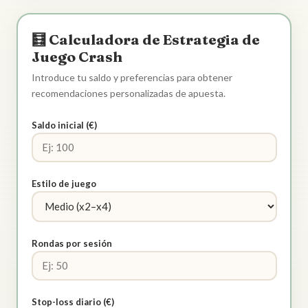
🧮 Calculadora de Estrategia de
Juego Crash
Introduce tu saldo y preferencias para obtener
recomendaciones personalizadas de apuesta.
Saldo inicial (€)
Estilo de juego
Rondas por sesión
Stop-loss diario (€)