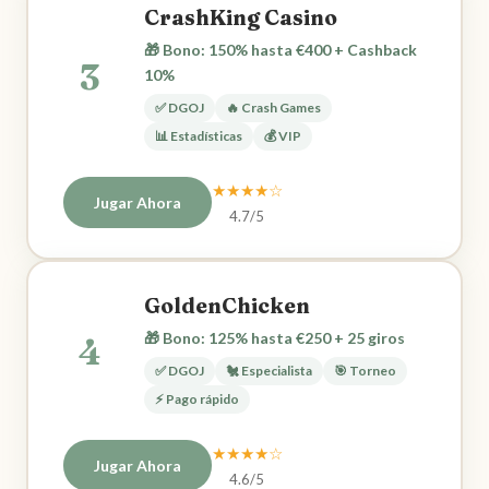
CrashKing Casino
🎁 Bono: 150% hasta €400 + Cashback
3
10%
✅ DGOJ
🔥 Crash Games
📊 Estadísticas
💰 VIP
★★★★☆
Jugar Ahora
4.7/5
GoldenChicken
🎁 Bono: 125% hasta €250 + 25 giros
4
✅ DGOJ
🐔 Especialista
🎯 Torneo
⚡ Pago rápido
★★★★☆
Jugar Ahora
4.6/5