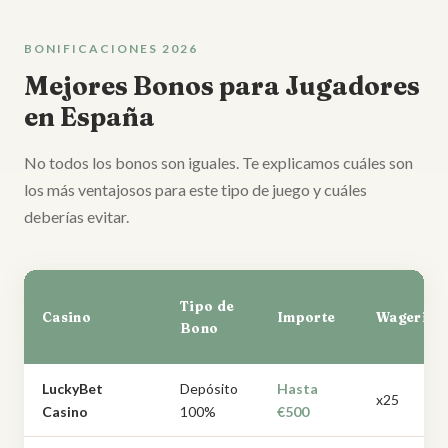
BONIFICACIONES 2026
Mejores Bonos para Jugadores
en España
No todos los bonos son iguales. Te explicamos cuáles son
los más ventajosos para este tipo de juego y cuáles
deberías evitar.
Tipo de
Casino
Importe
Wagering
Bono
LuckyBet
Depósito
Hasta
x25
Casino
100%
€500