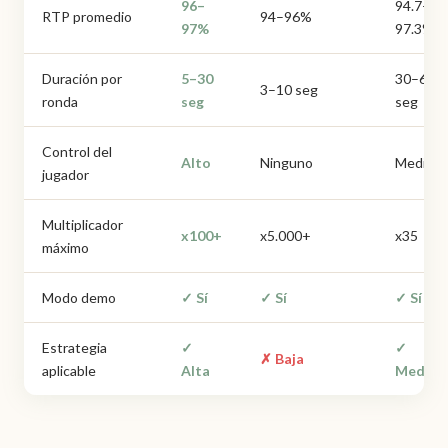
96–
94.7–
RTP promedio
94–96%
97%
97.3%
Duración por
5–30
30–60
3–10 seg
ronda
seg
seg
Control del
Alto
Ninguno
Medio
jugador
Multiplicador
x100+
x5.000+
x35
máximo
Modo demo
✓ Sí
✓ Sí
✓ Sí
Estrategia
✓
✓
✗ Baja
aplicable
Alta
Media