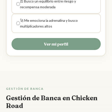
⚖️ Busco un equilibrio entre riesgo y
recompensa moderada
🚀 Me emociona la adrenalina y busco
multiplicadores altos
Ver mi perfil
GESTIÓN DE BANCA
Gestión de Banca en Chicken
Road