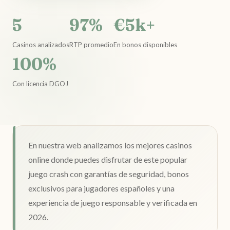
5
97%
€5k+
Casinos analizados
RTP promedio
En bonos disponibles
100%
Con licencia DGOJ
En nuestra web analizamos los mejores casinos
online donde puedes disfrutar de este popular
juego crash con garantías de seguridad, bonos
exclusivos para jugadores españoles y una
experiencia de juego responsable y verificada en
2026.