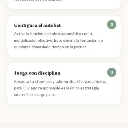
5
Configura el autobet
Activa la función de cobro automático con tu
multiplicador objetivo. Esto elimina la tentación de
quedarte demasiado tiempo en la partida.
6
Juega con disciplina
Respeta tu stop-loss y take-profit. Si llegas al límite,
para. El juego responsable es la única estrategia
sostenible a largo plazo.