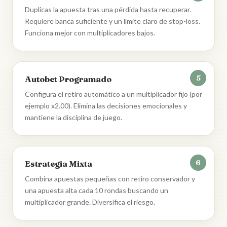
Duplicas la apuesta tras una pérdida hasta recuperar.
Requiere banca suficiente y un límite claro de stop-loss.
Funciona mejor con multiplicadores bajos.
5
Autobet Programado
Configura el retiro automático a un multiplicador fijo (por
ejemplo x2.00). Elimina las decisiones emocionales y
mantiene la disciplina de juego.
6
Estrategia Mixta
Combina apuestas pequeñas con retiro conservador y
una apuesta alta cada 10 rondas buscando un
multiplicador grande. Diversifica el riesgo.