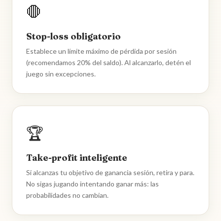
🛑
Stop-loss obligatorio
Establece un límite máximo de pérdida por sesión
(recomendamos 20% del saldo). Al alcanzarlo, detén el
juego sin excepciones.
🏆
Take-profit inteligente
Si alcanzas tu objetivo de ganancia sesión, retira y para.
No sigas jugando intentando ganar más: las
probabilidades no cambian.