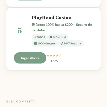
PlayRoad Casino
🎁 Bono: 100% hasta €200 + Seguro de
5
pérdidas
✅ DGOJ
📲 Móvil first
🎰 1000+ juegos
🌙 24/7 Soporte
★★★★☆
Jugar Ahora
4.5/5
GUÍA COMPLETA