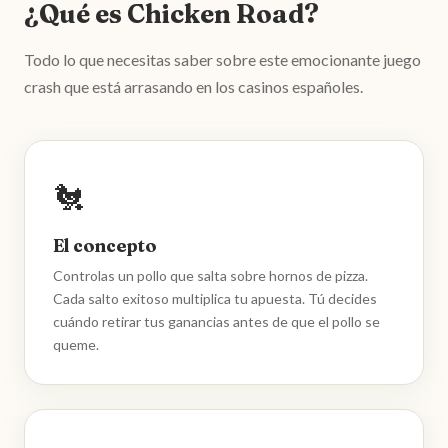
¿Qué es Chicken Road?
Todo lo que necesitas saber sobre este emocionante juego
crash que está arrasando en los casinos españoles.
🐔
El concepto
Controlas un pollo que salta sobre hornos de pizza.
Cada salto exitoso multiplica tu apuesta. Tú decides
cuándo retirar tus ganancias antes de que el pollo se
queme.