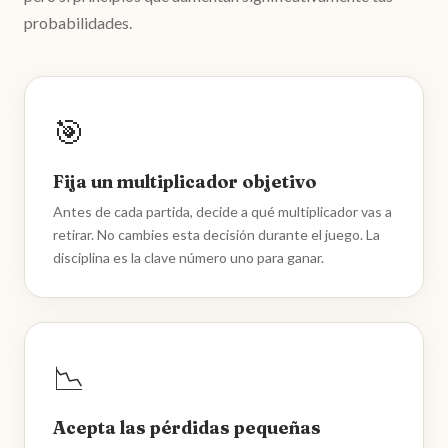
probabilidades.
🎯
Fija un multiplicador objetivo
Antes de cada partida, decide a qué multiplicador vas a
retirar. No cambies esta decisión durante el juego. La
disciplina es la clave número uno para ganar.
📉
Acepta las pérdidas pequeñas