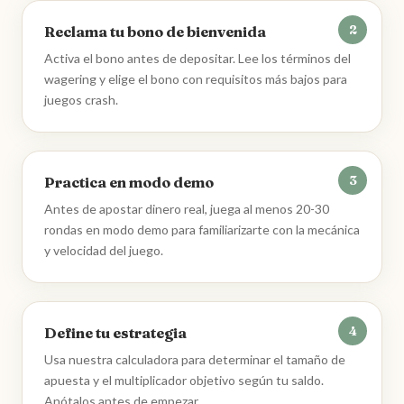
2
Reclama tu bono de bienvenida
Activa el bono antes de depositar. Lee los términos del
wagering y elige el bono con requisitos más bajos para
juegos crash.
3
Practica en modo demo
Antes de apostar dinero real, juega al menos 20-30
rondas en modo demo para familiarizarte con la mecánica
y velocidad del juego.
4
Define tu estrategia
Usa nuestra calculadora para determinar el tamaño de
apuesta y el multiplicador objetivo según tu saldo.
Anótalos antes de empezar.