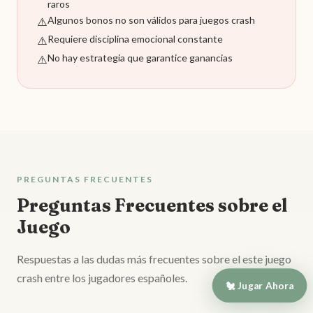
raros
Algunos bonos no son válidos para juegos crash
⚠️
Requiere disciplina emocional constante
⚠️
No hay estrategia que garantice ganancias
⚠️
PREGUNTAS FRECUENTES
Preguntas Frecuentes sobre el
Juego
Respuestas a las dudas más frecuentes sobre el este juego
crash entre los jugadores españoles.
🐔 Jugar Ahora