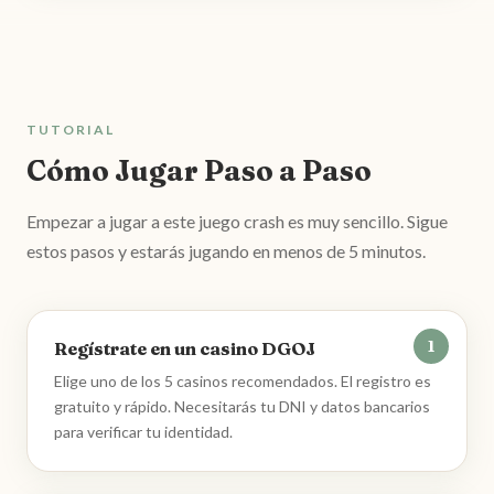
TUTORIAL
Cómo Jugar Paso a Paso
Empezar a jugar a este juego crash es muy sencillo. Sigue
estos pasos y estarás jugando en menos de 5 minutos.
1
Regístrate en un casino DGOJ
Elige uno de los 5 casinos recomendados. El registro es
gratuito y rápido. Necesitarás tu DNI y datos bancarios
para verificar tu identidad.