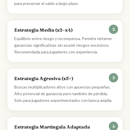
para preservar el saldo a largo plazo.
2
Estrategia Media (x2–x4)
Equilibrio entre riesgo y recompensa. Permite obtener
ganancias significativas sin asumir riesgos excesivos.
Recomendada para jugadores con experiencia.
3
Estrategia Agresiva (x5+)
Buscas multiplicadores altos con apuestas pequeñas.
Alto potencial de ganancia pero también de pérdida.
Solo para jugadores experimentados con banca amplia.
4
Estrategia Martingala Adaptada