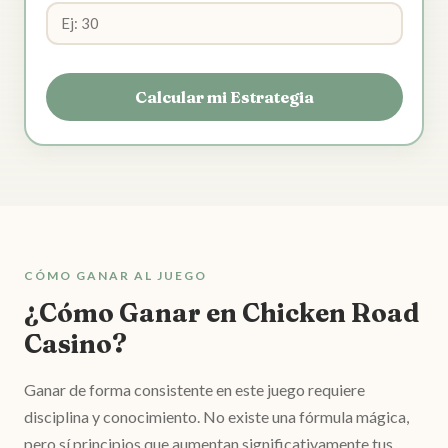
Calcular mi Estrategia
CÓMO GANAR AL JUEGO
¿Cómo Ganar en Chicken Road
Casino?
Ganar de forma consistente en este juego requiere
disciplina y conocimiento. No existe una fórmula mágica,
pero sí principios que aumentan significativamente tus