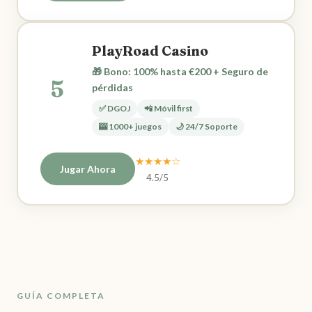
PlayRoad Casino
🎁 Bono: 100% hasta €200 + Seguro de
5
pérdidas
✅ DGOJ
📲 Móvil first
🎰 1000+ juegos
🌙 24/7 Soporte
★★★★☆
Jugar Ahora
4.5/5
GUÍA COMPLETA