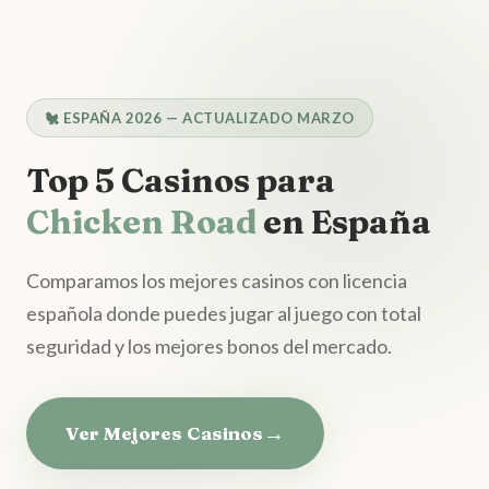
🐔 ESPAÑA 2026 — ACTUALIZADO MARZO
Top 5 Casinos para
Chicken Road
en España
Comparamos los mejores casinos con licencia
española donde puedes jugar al juego con total
seguridad y los mejores bonos del mercado.
→
Ver Mejores Casinos