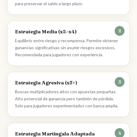
para preservar el saldo a largo plazo.
2
Estrategia Media (x2–x4)
Equilibrio entre riesgo y recompensa. Permite obtener
ganancias significativas sin asumir riesgos excesivos.
Recomendada para jugadores con experiencia.
3
Estrategia Agresiva (x5+)
Buscas multiplicadores altos con apuestas pequeñas.
Alto potencial de ganancia pero también de pérdida.
Solo para jugadores experimentados con banca amplia.
4
Estrategia Martingala Adaptada