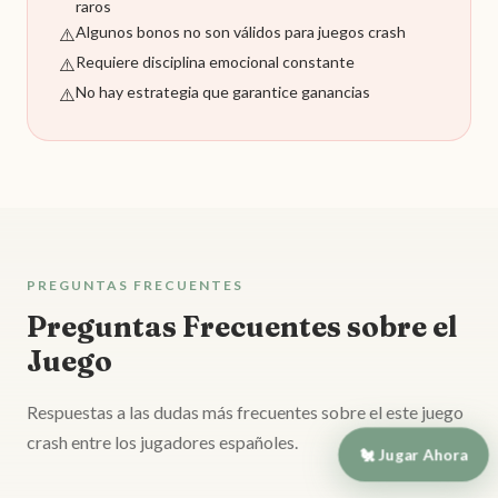
raros
Algunos bonos no son válidos para juegos crash
⚠️
Requiere disciplina emocional constante
⚠️
No hay estrategia que garantice ganancias
⚠️
PREGUNTAS FRECUENTES
Preguntas Frecuentes sobre el
Juego
Respuestas a las dudas más frecuentes sobre el este juego
crash entre los jugadores españoles.
🐔 Jugar Ahora