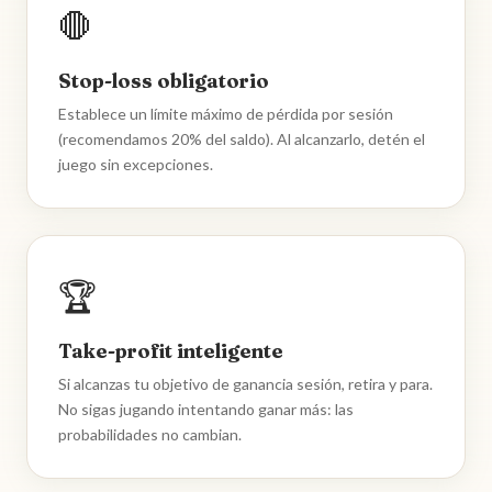
🛑
Stop-loss obligatorio
Establece un límite máximo de pérdida por sesión
(recomendamos 20% del saldo). Al alcanzarlo, detén el
juego sin excepciones.
🏆
Take-profit inteligente
Si alcanzas tu objetivo de ganancia sesión, retira y para.
No sigas jugando intentando ganar más: las
probabilidades no cambian.