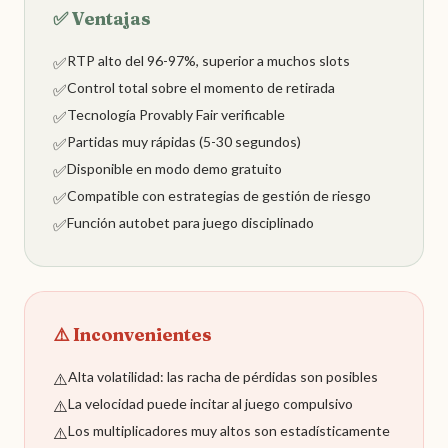
✅ Ventajas
RTP alto del 96-97%, superior a muchos slots
✅
Control total sobre el momento de retirada
✅
Tecnología Provably Fair verificable
✅
Partidas muy rápidas (5-30 segundos)
✅
Disponible en modo demo gratuito
✅
Compatible con estrategias de gestión de riesgo
✅
Función autobet para juego disciplinado
✅
⚠️ Inconvenientes
Alta volatilidad: las racha de pérdidas son posibles
⚠️
La velocidad puede incitar al juego compulsivo
⚠️
Los multiplicadores muy altos son estadísticamente
⚠️