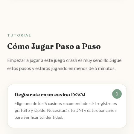
TUTORIAL
Cómo Jugar Paso a Paso
Empezar a jugar a este juego crash es muy sencillo. Sigue
estos pasos y estarás jugando en menos de 5 minutos.
1
Regístrate en un casino DGOJ
Elige uno de los 5 casinos recomendados. El registro es
gratuito y rápido. Necesitarás tu DNI y datos bancarios
para verificar tu identidad.