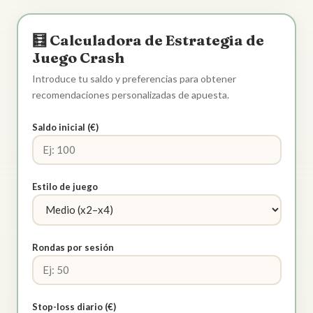
🧮 Calculadora de Estrategia de
Juego Crash
Introduce tu saldo y preferencias para obtener
recomendaciones personalizadas de apuesta.
Saldo inicial (€)
Estilo de juego
Rondas por sesión
Stop-loss diario (€)