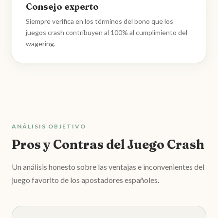
Consejo experto
Siempre verifica en los términos del bono que los
juegos crash contribuyen al 100% al cumplimiento del
wagering.
ANÁLISIS OBJETIVO
Pros y Contras del Juego Crash
Un análisis honesto sobre las ventajas e inconvenientes del
juego favorito de los apostadores españoles.