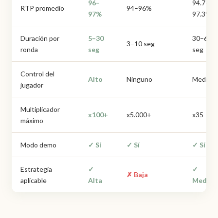
96–
94.7–
RTP promedio
94–96%
97%
97.3%
Duración por
5–30
30–60
3–10 seg
ronda
seg
seg
Control del
Alto
Ninguno
Medio
jugador
Multiplicador
x100+
x5.000+
x35
máximo
Modo demo
✓ Sí
✓ Sí
✓ Sí
Estrategia
✓
✓
✗ Baja
aplicable
Alta
Media