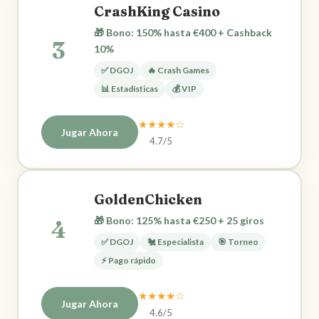
CrashKing Casino
🎁 Bono: 150% hasta €400 + Cashback
3
10%
✅ DGOJ
🔥 Crash Games
📊 Estadísticas
💰 VIP
★★★★☆
Jugar Ahora
4.7/5
GoldenChicken
🎁 Bono: 125% hasta €250 + 25 giros
4
✅ DGOJ
🐔 Especialista
🎯 Torneo
⚡ Pago rápido
★★★★☆
Jugar Ahora
4.6/5