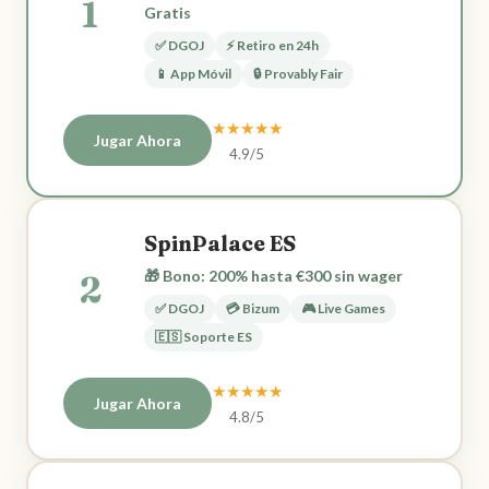
1
Gratis
✅ DGOJ
⚡ Retiro en 24h
📱 App Móvil
🔒 Provably Fair
★★★★★
Jugar Ahora
4.9/5
SpinPalace ES
🎁 Bono: 200% hasta €300 sin wager
2
✅ DGOJ
💳 Bizum
🎮 Live Games
🇪🇸 Soporte ES
★★★★★
Jugar Ahora
4.8/5