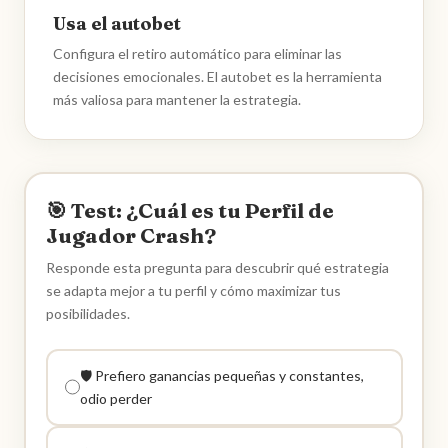
Usa el autobet
Configura el retiro automático para eliminar las
decisiones emocionales. El autobet es la herramienta
más valiosa para mantener la estrategia.
🎯 Test: ¿Cuál es tu Perfil de
Jugador Crash?
Responde esta pregunta para descubrir qué estrategia
se adapta mejor a tu perfil y cómo maximizar tus
posibilidades.
🛡️ Prefiero ganancias pequeñas y constantes,
odio perder