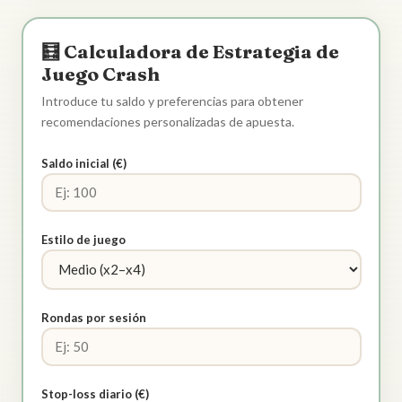
🧮 Calculadora de Estrategia de
Juego Crash
Introduce tu saldo y preferencias para obtener
recomendaciones personalizadas de apuesta.
Saldo inicial (€)
Estilo de juego
Rondas por sesión
Stop-loss diario (€)