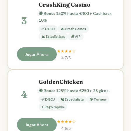
CrashKing Casino
🎁 Bono: 150% hasta €400 + Cashback
3
10%
✅ DGOJ
🔥 Crash Games
📊 Estadísticas
💰 VIP
★★★★☆
Jugar Ahora
4.7/5
GoldenChicken
🎁 Bono: 125% hasta €250 + 25 giros
4
✅ DGOJ
🐔 Especialista
🎯 Torneo
⚡ Pago rápido
★★★★☆
Jugar Ahora
4.6/5