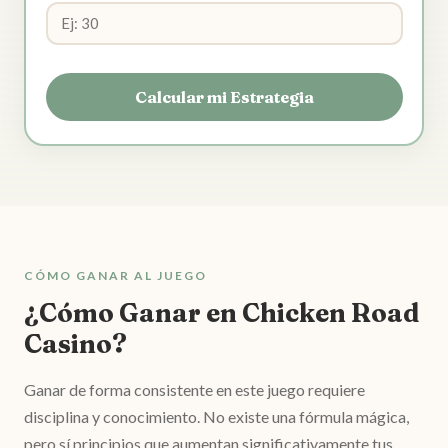
Calcular mi Estrategia
CÓMO GANAR AL JUEGO
¿Cómo Ganar en Chicken Road
Casino?
Ganar de forma consistente en este juego requiere
disciplina y conocimiento. No existe una fórmula mágica,
pero sí principios que aumentan significativamente tus