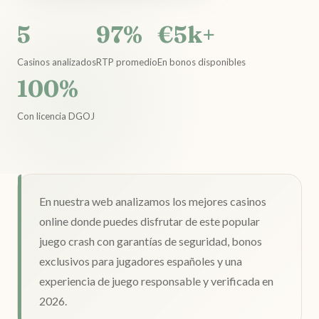
5
97%
€5k+
Casinos analizados
RTP promedio
En bonos disponibles
100%
Con licencia DGOJ
En nuestra web analizamos los mejores casinos
online donde puedes disfrutar de este popular
juego crash con garantías de seguridad, bonos
exclusivos para jugadores españoles y una
experiencia de juego responsable y verificada en
2026.