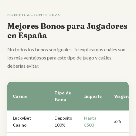
BONIFICACIONES 2026
Mejores Bonos para Jugadores
en España
No todos los bonos son iguales. Te explicamos cuáles son
los más ventajosos para este tipo de juego y cuáles
deberías evitar.
Tipo de
Casino
Importe
Wagering
Bono
LuckyBet
Depósito
Hasta
x25
Casino
100%
€500