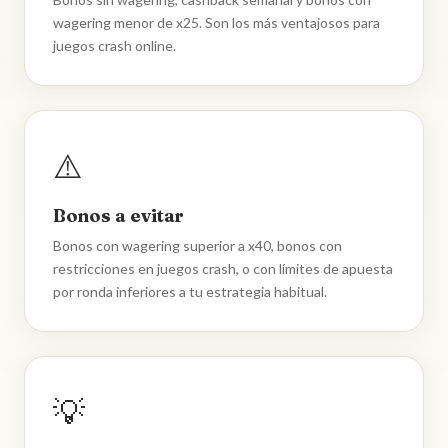
wagering menor de x25. Son los más ventajosos para
juegos crash online.
⚠️
Bonos a evitar
Bonos con wagering superior a x40, bonos con
restricciones en juegos crash, o con límites de apuesta
por ronda inferiores a tu estrategia habitual.
💡