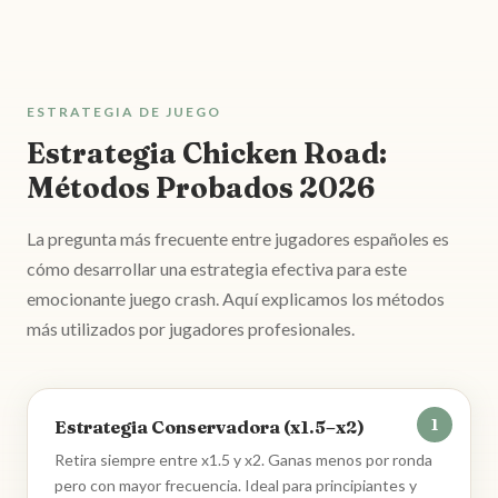
ESTRATEGIA DE JUEGO
Estrategia Chicken Road:
Métodos Probados 2026
La pregunta más frecuente entre jugadores españoles es
cómo desarrollar una estrategia efectiva para este
emocionante juego crash. Aquí explicamos los métodos
más utilizados por jugadores profesionales.
1
Estrategia Conservadora (x1.5–x2)
Retira siempre entre x1.5 y x2. Ganas menos por ronda
pero con mayor frecuencia. Ideal para principiantes y