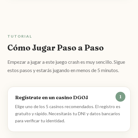
TUTORIAL
Cómo Jugar Paso a Paso
Empezar a jugar a este juego crash es muy sencillo. Sigue
estos pasos y estarás jugando en menos de 5 minutos.
1
Regístrate en un casino DGOJ
Elige uno de los 5 casinos recomendados. El registro es
gratuito y rápido. Necesitarás tu DNI y datos bancarios
para verificar tu identidad.