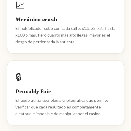
📈
Mecánica crash
El multiplicador sube con cada salto: x1.5, x2, x3... hasta
x100 o más. Pero cuanto más alto llegas, mayor es el
riesgo de perder toda la apuesta.
🔒
Provably Fair
El juego utiliza tecnología criptográfica que permite
verificar que cada resultado es completamente
aleatorio e imposible de manipular por el casino.