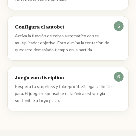
5
Configura el autobet
Activa la función de cobro automático con tu
multiplicador objetivo. Esto elimina la tentación de
quedarte demasiado tiempo en la partida.
6
Juega con disciplina
Respeta tu stop-loss y take-profit. Si llegas al límite,
para. El juego responsable es la única estrategia
sostenible a largo plazo.