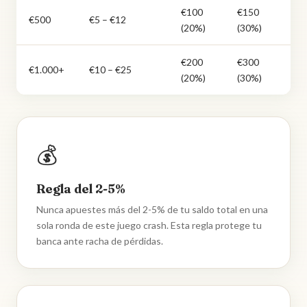
€100
€150
€500
€5 – €12
(20%)
(30%)
€200
€300
€1.000+
€10 – €25
(20%)
(30%)
💰
Regla del 2-5%
Nunca apuestes más del 2-5% de tu saldo total en una
sola ronda de este juego crash. Esta regla protege tu
banca ante racha de pérdidas.