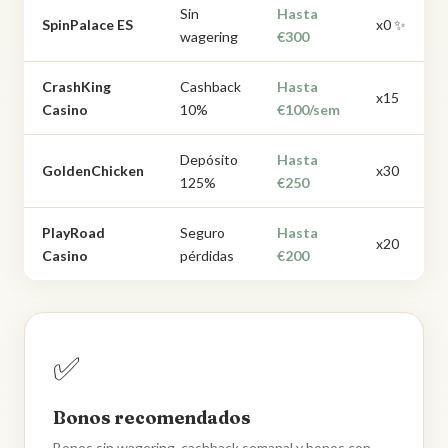
Sin
Hasta
SpinPalace ES
x0 ✨
wagering
€300
CrashKing
Cashback
Hasta
x15
Casino
10%
€100/sem
Depósito
Hasta
GoldenChicken
x30
125%
€250
PlayRoad
Seguro
Hasta
x20
Casino
pérdidas
€200
✅
Bonos recomendados
Bonos sin wagering, cashback semanal y bonos con