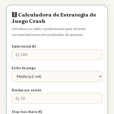
🧮 Calculadora de Estrategia de
Juego Crash
Introduce tu saldo y preferencias para obtener
recomendaciones personalizadas de apuesta.
Saldo inicial (€)
Estilo de juego
Rondas por sesión
Stop-loss diario (€)