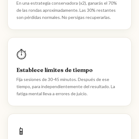
En una estrategia conservadora (x2), ganarás el 70%
de las rondas aproximadamente. Las 30% restantes
son pérdidas normales. No persigas recuperarlas.
⏱️
Establece límites de tiempo
Fija sesiones de 30-45 minutos. Después de ese
tiempo, para independientemente del resultado. La
fatiga mental lleva a errores de juicio.
📱