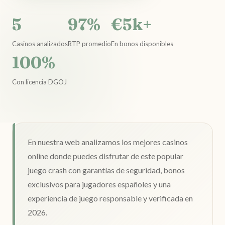
5
97%
€5k+
Casinos analizados
RTP promedio
En bonos disponibles
100%
Con licencia DGOJ
En nuestra web analizamos los mejores casinos
online donde puedes disfrutar de este popular
juego crash con garantías de seguridad, bonos
exclusivos para jugadores españoles y una
experiencia de juego responsable y verificada en
2026.