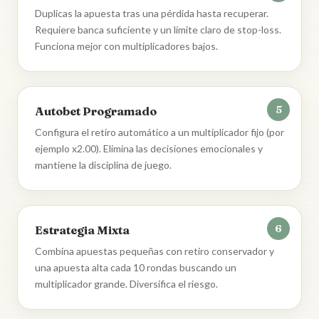
Duplicas la apuesta tras una pérdida hasta recuperar.
Requiere banca suficiente y un límite claro de stop-loss.
Funciona mejor con multiplicadores bajos.
5
Autobet Programado
Configura el retiro automático a un multiplicador fijo (por
ejemplo x2.00). Elimina las decisiones emocionales y
mantiene la disciplina de juego.
6
Estrategia Mixta
Combina apuestas pequeñas con retiro conservador y
una apuesta alta cada 10 rondas buscando un
multiplicador grande. Diversifica el riesgo.