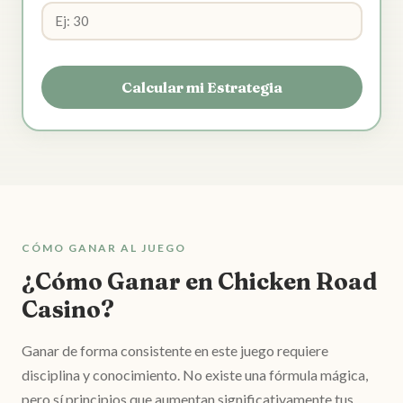
Calcular mi Estrategia
CÓMO GANAR AL JUEGO
¿Cómo Ganar en Chicken Road
Casino?
Ganar de forma consistente en este juego requiere
disciplina y conocimiento. No existe una fórmula mágica,
pero sí principios que aumentan significativamente tus