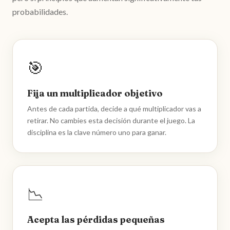
probabilidades.
🎯
Fija un multiplicador objetivo
Antes de cada partida, decide a qué multiplicador vas a
retirar. No cambies esta decisión durante el juego. La
disciplina es la clave número uno para ganar.
📉
Acepta las pérdidas pequeñas