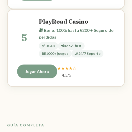
PlayRoad Casino
🎁 Bono: 100% hasta €200 + Seguro de
5
pérdidas
✅ DGOJ
📲 Móvil first
🎰 1000+ juegos
🌙 24/7 Soporte
★★★★☆
Jugar Ahora
4.5/5
GUÍA COMPLETA