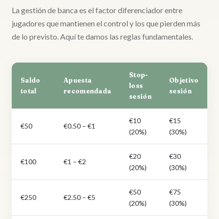
La gestión de banca es el factor diferenciador entre
jugadores que mantienen el control y los que pierden más
de lo previsto. Aquí te damos las reglas fundamentales.
Stop-
Saldo
Apuesta
Objetivo
loss
total
recomendada
sesión
sesión
€10
€15
€50
€0.50 – €1
(20%)
(30%)
€20
€30
€100
€1 – €2
(20%)
(30%)
€50
€75
€250
€2.50 – €5
(20%)
(30%)