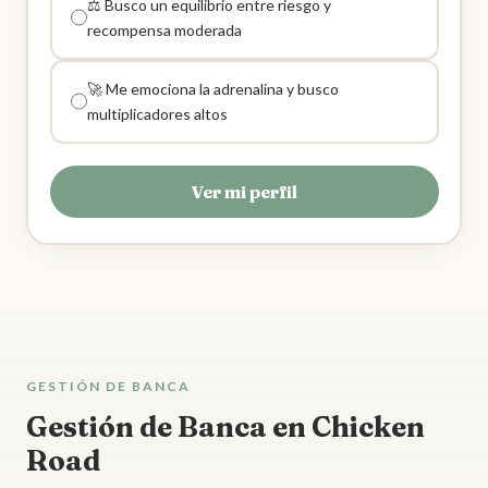
⚖️ Busco un equilibrio entre riesgo y
recompensa moderada
🚀 Me emociona la adrenalina y busco
multiplicadores altos
Ver mi perfil
GESTIÓN DE BANCA
Gestión de Banca en Chicken
Road