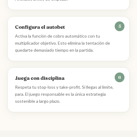
5
Configura el autobet
Activa la función de cobro automático con tu
multiplicador objetivo. Esto elimina la tentación de
quedarte demasiado tiempo en la partida.
6
Juega con disciplina
Respeta tu stop-loss y take-profit. Si llegas al límite,
para. El juego responsable es la única estrategia
sostenible a largo plazo.