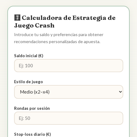
🧮 Calculadora de Estrategia de
Juego Crash
Introduce tu saldo y preferencias para obtener
recomendaciones personalizadas de apuesta.
Saldo inicial (€)
Estilo de juego
Rondas por sesión
Stop-loss diario (€)