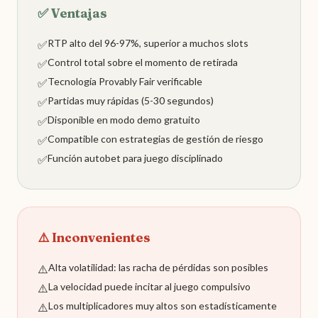
✅ Ventajas
RTP alto del 96-97%, superior a muchos slots
✅
Control total sobre el momento de retirada
✅
Tecnología Provably Fair verificable
✅
Partidas muy rápidas (5-30 segundos)
✅
Disponible en modo demo gratuito
✅
Compatible con estrategias de gestión de riesgo
✅
Función autobet para juego disciplinado
✅
⚠️ Inconvenientes
Alta volatilidad: las racha de pérdidas son posibles
⚠️
La velocidad puede incitar al juego compulsivo
⚠️
Los multiplicadores muy altos son estadísticamente
⚠️