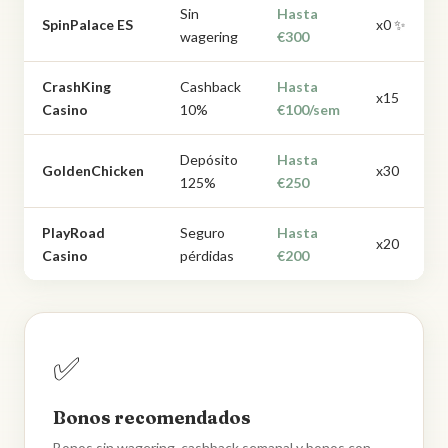
Sin
Hasta
SpinPalace ES
x0 ✨
wagering
€300
CrashKing
Cashback
Hasta
x15
Casino
10%
€100/sem
Depósito
Hasta
GoldenChicken
x30
125%
€250
PlayRoad
Seguro
Hasta
x20
Casino
pérdidas
€200
✅
Bonos recomendados
Bonos sin wagering, cashback semanal y bonos con