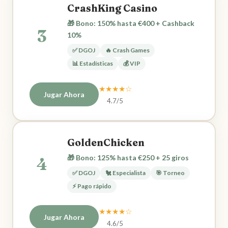
CrashKing Casino
🎁 Bono: 150% hasta €400 + Cashback
3
10%
✅ DGOJ
🔥 Crash Games
📊 Estadísticas
💰 VIP
★★★★☆
Jugar Ahora
4.7/5
GoldenChicken
🎁 Bono: 125% hasta €250 + 25 giros
4
✅ DGOJ
🐔 Especialista
🎯 Torneo
⚡ Pago rápido
★★★★☆
Jugar Ahora
4.6/5