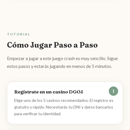
TUTORIAL
Cómo Jugar Paso a Paso
Empezar a jugar a este juego crash es muy sencillo. Sigue
estos pasos y estarás jugando en menos de 5 minutos.
1
Regístrate en un casino DGOJ
Elige uno de los 5 casinos recomendados. El registro es
gratuito y rápido. Necesitarás tu DNI y datos bancarios
para verificar tu identidad.