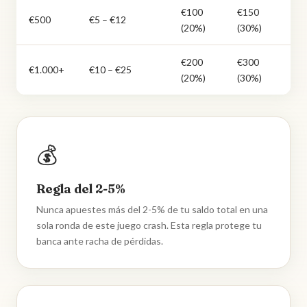
€100
€150
€500
€5 – €12
(20%)
(30%)
€200
€300
€1.000+
€10 – €25
(20%)
(30%)
💰
Regla del 2-5%
Nunca apuestes más del 2-5% de tu saldo total en una
sola ronda de este juego crash. Esta regla protege tu
banca ante racha de pérdidas.