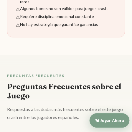
raros
Algunos bonos no son válidos para juegos crash
⚠️
Requiere disciplina emocional constante
⚠️
No hay estrategia que garantice ganancias
⚠️
PREGUNTAS FRECUENTES
Preguntas Frecuentes sobre el
Juego
Respuestas a las dudas más frecuentes sobre el este juego
crash entre los jugadores españoles.
🐔 Jugar Ahora