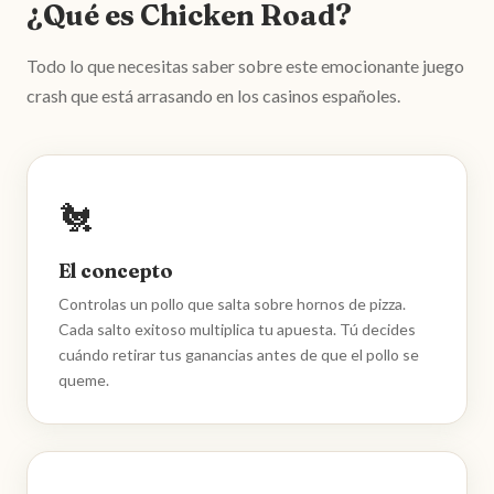
¿Qué es Chicken Road?
Todo lo que necesitas saber sobre este emocionante juego
crash que está arrasando en los casinos españoles.
🐔
El concepto
Controlas un pollo que salta sobre hornos de pizza.
Cada salto exitoso multiplica tu apuesta. Tú decides
cuándo retirar tus ganancias antes de que el pollo se
queme.