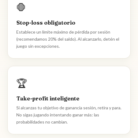
🛑
Stop-loss obligatorio
Establece un límite máximo de pérdida por sesión
(recomendamos 20% del saldo). Al alcanzarlo, detén el
juego sin excepciones.
🏆
Take-profit inteligente
Si alcanzas tu objetivo de ganancia sesión, retira y para.
No sigas jugando intentando ganar más: las
probabilidades no cambian.