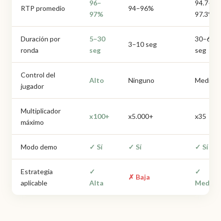
96–
94.7–
RTP promedio
94–96%
97%
97.3%
Duración por
5–30
30–60
3–10 seg
ronda
seg
seg
Control del
Alto
Ninguno
Medio
jugador
Multiplicador
x100+
x5.000+
x35
máximo
Modo demo
✓ Sí
✓ Sí
✓ Sí
Estrategia
✓
✓
✗ Baja
aplicable
Alta
Media