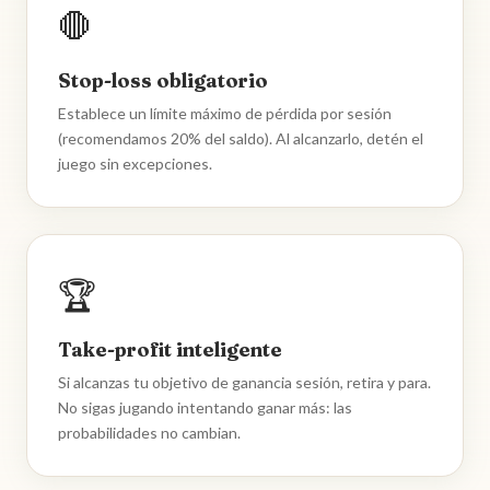
🛑
Stop-loss obligatorio
Establece un límite máximo de pérdida por sesión
(recomendamos 20% del saldo). Al alcanzarlo, detén el
juego sin excepciones.
🏆
Take-profit inteligente
Si alcanzas tu objetivo de ganancia sesión, retira y para.
No sigas jugando intentando ganar más: las
probabilidades no cambian.