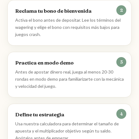
2
Reclama tu bono de bienvenida
Activa el bono antes de depositar. Lee los términos del
wagering y elige el bono con requisitos más bajos para
juegos crash.
3
Practica en modo demo
Antes de apostar dinero real, juega al menos 20-30
rondas en modo demo para familiarizarte con la mecánica
y velocidad del juego.
4
Define tu estrategia
Usa nuestra calculadora para determinar el tamaño de
apuesta y el multiplicador objetivo según tu saldo.
Anótalos antes de empezar.