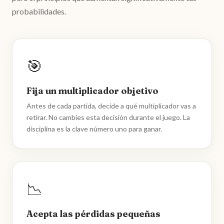
probabilidades.
🎯
Fija un multiplicador objetivo
Antes de cada partida, decide a qué multiplicador vas a
retirar. No cambies esta decisión durante el juego. La
disciplina es la clave número uno para ganar.
📉
Acepta las pérdidas pequeñas