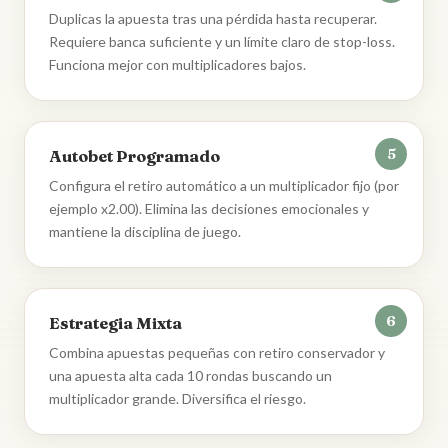
Duplicas la apuesta tras una pérdida hasta recuperar.
Requiere banca suficiente y un límite claro de stop-loss.
Funciona mejor con multiplicadores bajos.
5
Autobet Programado
Configura el retiro automático a un multiplicador fijo (por
ejemplo x2.00). Elimina las decisiones emocionales y
mantiene la disciplina de juego.
6
Estrategia Mixta
Combina apuestas pequeñas con retiro conservador y
una apuesta alta cada 10 rondas buscando un
multiplicador grande. Diversifica el riesgo.