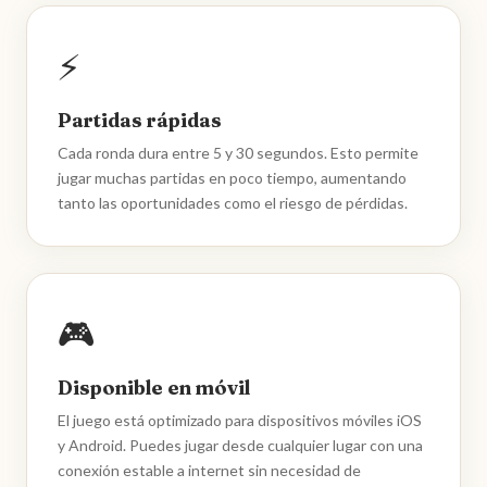
⚡
Partidas rápidas
Cada ronda dura entre 5 y 30 segundos. Esto permite
jugar muchas partidas en poco tiempo, aumentando
tanto las oportunidades como el riesgo de pérdidas.
🎮
Disponible en móvil
El juego está optimizado para dispositivos móviles iOS
y Android. Puedes jugar desde cualquier lugar con una
conexión estable a internet sin necesidad de