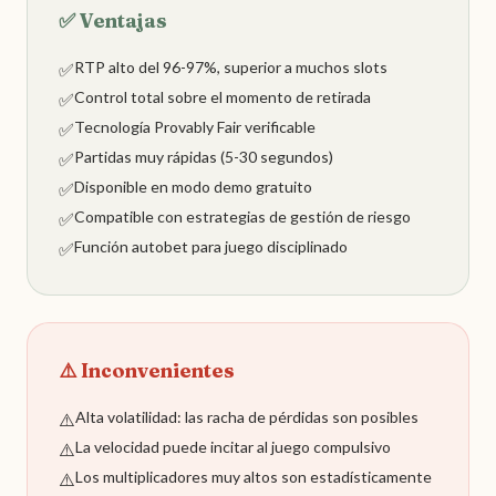
✅ Ventajas
RTP alto del 96-97%, superior a muchos slots
✅
Control total sobre el momento de retirada
✅
Tecnología Provably Fair verificable
✅
Partidas muy rápidas (5-30 segundos)
✅
Disponible en modo demo gratuito
✅
Compatible con estrategias de gestión de riesgo
✅
Función autobet para juego disciplinado
✅
⚠️ Inconvenientes
Alta volatilidad: las racha de pérdidas son posibles
⚠️
La velocidad puede incitar al juego compulsivo
⚠️
Los multiplicadores muy altos son estadísticamente
⚠️