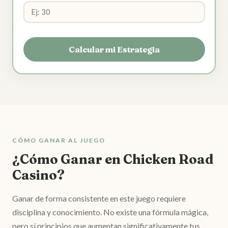
Calcular mi Estrategia
CÓMO GANAR AL JUEGO
¿Cómo Ganar en Chicken Road
Casino?
Ganar de forma consistente en este juego requiere
disciplina y conocimiento. No existe una fórmula mágica,
pero sí principios que aumentan significativamente tus