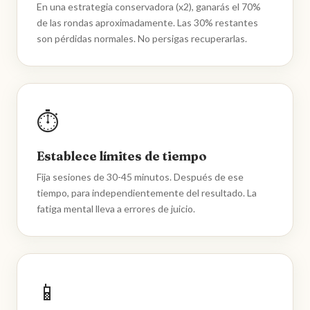
En una estrategia conservadora (x2), ganarás el 70%
de las rondas aproximadamente. Las 30% restantes
son pérdidas normales. No persigas recuperarlas.
⏱️
Establece límites de tiempo
Fija sesiones de 30-45 minutos. Después de ese
tiempo, para independientemente del resultado. La
fatiga mental lleva a errores de juicio.
📱