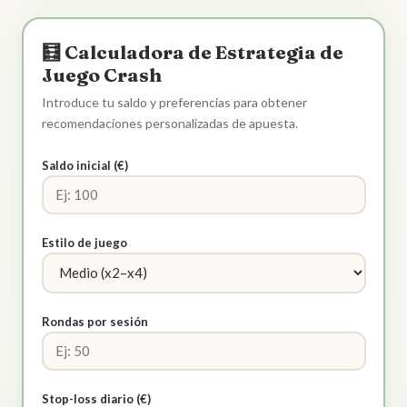
🧮 Calculadora de Estrategia de
Juego Crash
Introduce tu saldo y preferencias para obtener
recomendaciones personalizadas de apuesta.
Saldo inicial (€)
Estilo de juego
Rondas por sesión
Stop-loss diario (€)