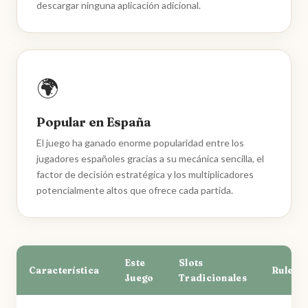
descargar ninguna aplicación adicional.
🌍
Popular en España
El juego ha ganado enorme popularidad entre los
jugadores españoles gracias a su mecánica sencilla, el
factor de decisión estratégica y los multiplicadores
potencialmente altos que ofrece cada partida.
Este
Slots
Característica
Ruleta
Juego
Tradicionales