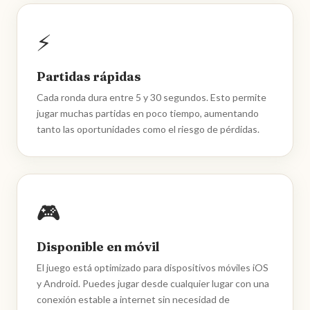
⚡
Partidas rápidas
Cada ronda dura entre 5 y 30 segundos. Esto permite
jugar muchas partidas en poco tiempo, aumentando
tanto las oportunidades como el riesgo de pérdidas.
🎮
Disponible en móvil
El juego está optimizado para dispositivos móviles iOS
y Android. Puedes jugar desde cualquier lugar con una
conexión estable a internet sin necesidad de