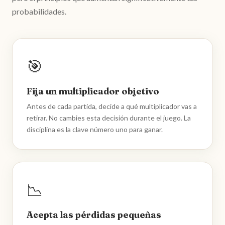
probabilidades.
🎯
Fija un multiplicador objetivo
Antes de cada partida, decide a qué multiplicador vas a
retirar. No cambies esta decisión durante el juego. La
disciplina es la clave número uno para ganar.
📉
Acepta las pérdidas pequeñas