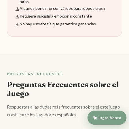
raros
Algunos bonos no son válidos para juegos crash
⚠️
Requiere disciplina emocional constante
⚠️
No hay estrategia que garantice ganancias
⚠️
PREGUNTAS FRECUENTES
Preguntas Frecuentes sobre el
Juego
Respuestas a las dudas más frecuentes sobre el este juego
crash entre los jugadores españoles.
🐔 Jugar Ahora