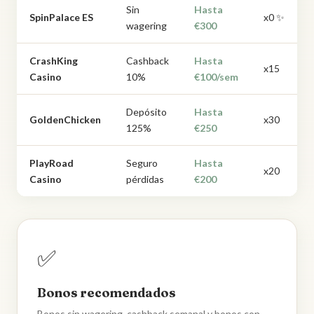
Sin
Hasta
SpinPalace ES
x0 ✨
wagering
€300
CrashKing
Cashback
Hasta
x15
Casino
10%
€100/sem
Depósito
Hasta
GoldenChicken
x30
125%
€250
PlayRoad
Seguro
Hasta
x20
Casino
pérdidas
€200
✅
Bonos recomendados
Bonos sin wagering, cashback semanal y bonos con