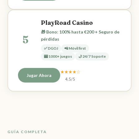
PlayRoad Casino
🎁 Bono: 100% hasta €200 + Seguro de
5
pérdidas
✅ DGOJ
📲 Móvil first
🎰 1000+ juegos
🌙 24/7 Soporte
★★★★☆
Jugar Ahora
4.5/5
GUÍA COMPLETA