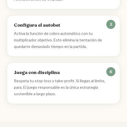
5
Configura el autobet
Activa la función de cobro automático con tu
multiplicador objetivo. Esto elimina la tentación de
quedarte demasiado tiempo en la partida.
6
Juega con disciplina
Respeta tu stop-loss y take-profit. Si llegas al límite,
para. El juego responsable es la única estrategia
sostenible a largo plazo.