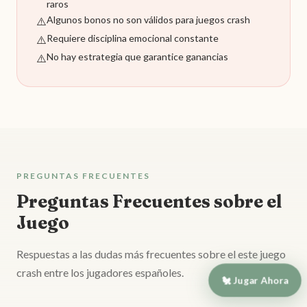
raros
Algunos bonos no son válidos para juegos crash
⚠️
Requiere disciplina emocional constante
⚠️
No hay estrategia que garantice ganancias
⚠️
PREGUNTAS FRECUENTES
Preguntas Frecuentes sobre el
Juego
Respuestas a las dudas más frecuentes sobre el este juego
crash entre los jugadores españoles.
🐔 Jugar Ahora