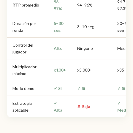
96–
94.7–
RTP promedio
94–96%
97%
97.3%
Duración por
5–30
30–60
3–10 seg
ronda
seg
seg
Control del
Alto
Ninguno
Medio
jugador
Multiplicador
x100+
x5.000+
x35
máximo
Modo demo
✓ Sí
✓ Sí
✓ Sí
Estrategia
✓
✓
✗ Baja
aplicable
Alta
Media