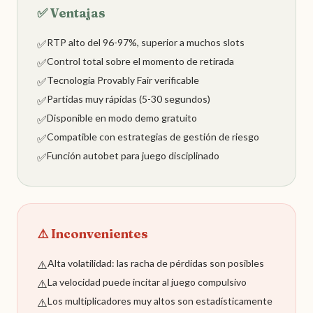
✅ Ventajas
RTP alto del 96-97%, superior a muchos slots
✅
Control total sobre el momento de retirada
✅
Tecnología Provably Fair verificable
✅
Partidas muy rápidas (5-30 segundos)
✅
Disponible en modo demo gratuito
✅
Compatible con estrategias de gestión de riesgo
✅
Función autobet para juego disciplinado
✅
⚠️ Inconvenientes
Alta volatilidad: las racha de pérdidas son posibles
⚠️
La velocidad puede incitar al juego compulsivo
⚠️
Los multiplicadores muy altos son estadísticamente
⚠️