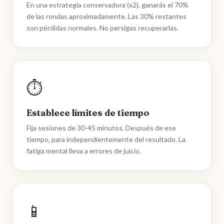
En una estrategia conservadora (x2), ganarás el 70%
de las rondas aproximadamente. Las 30% restantes
son pérdidas normales. No persigas recuperarlas.
⏱️
Establece límites de tiempo
Fija sesiones de 30-45 minutos. Después de ese
tiempo, para independientemente del resultado. La
fatiga mental lleva a errores de juicio.
📱