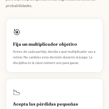
probabilidades.
🎯
Fija un multiplicador objetivo
Antes de cada partida, decide a qué multiplicador vas a
retirar. No cambies esta decisión durante el juego. La
disciplina es la clave número uno para ganar.
📉
Acepta las pérdidas pequeñas