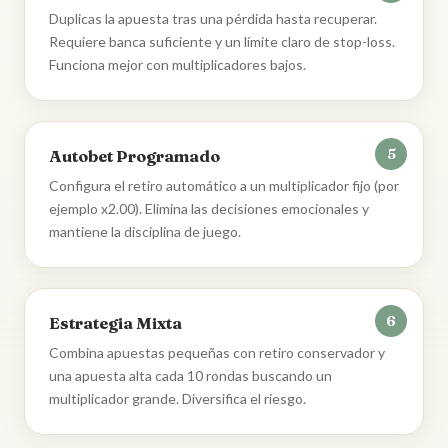
Duplicas la apuesta tras una pérdida hasta recuperar.
Requiere banca suficiente y un límite claro de stop-loss.
Funciona mejor con multiplicadores bajos.
5
Autobet Programado
Configura el retiro automático a un multiplicador fijo (por
ejemplo x2.00). Elimina las decisiones emocionales y
mantiene la disciplina de juego.
6
Estrategia Mixta
Combina apuestas pequeñas con retiro conservador y
una apuesta alta cada 10 rondas buscando un
multiplicador grande. Diversifica el riesgo.