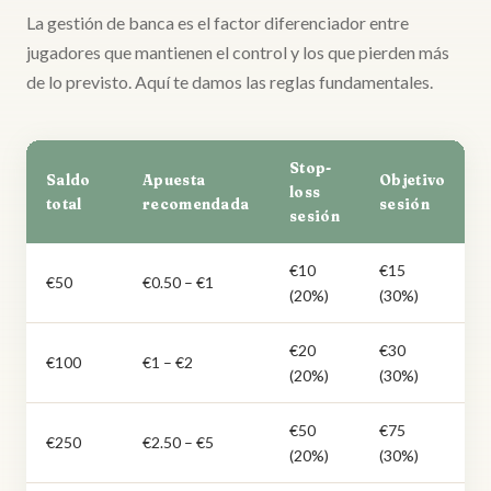
La gestión de banca es el factor diferenciador entre
jugadores que mantienen el control y los que pierden más
de lo previsto. Aquí te damos las reglas fundamentales.
Stop-
Saldo
Apuesta
Objetivo
loss
total
recomendada
sesión
sesión
€10
€15
€50
€0.50 – €1
(20%)
(30%)
€20
€30
€100
€1 – €2
(20%)
(30%)
€50
€75
€250
€2.50 – €5
(20%)
(30%)