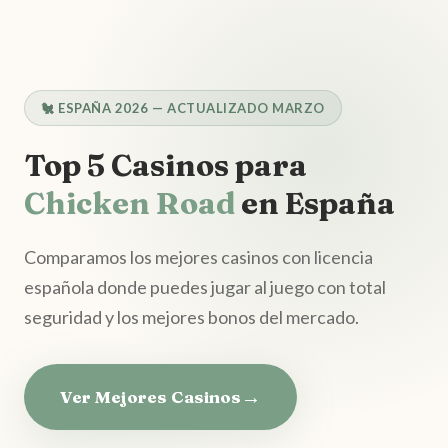
🐔 ESPAÑA 2026 — ACTUALIZADO MARZO
Top 5 Casinos para
Chicken Road
en España
Comparamos los mejores casinos con licencia
española donde puedes jugar al juego con total
seguridad y los mejores bonos del mercado.
→
Ver Mejores Casinos