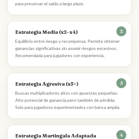
para preservar el saldo a largo plazo.
2
Estrategia Media (x2–x4)
Equilibrio entre riesgo y recompensa. Permite obtener
ganancias significativas sin asumir riesgos excesivos.
Recomendada para jugadores con experiencia.
3
Estrategia Agresiva (x5+)
Buscas multiplicadores altos con apuestas pequeñas.
Alto potencial de ganancia pero también de pérdida.
Solo para jugadores experimentados con banca amplia.
4
Estrategia Martingala Adaptada