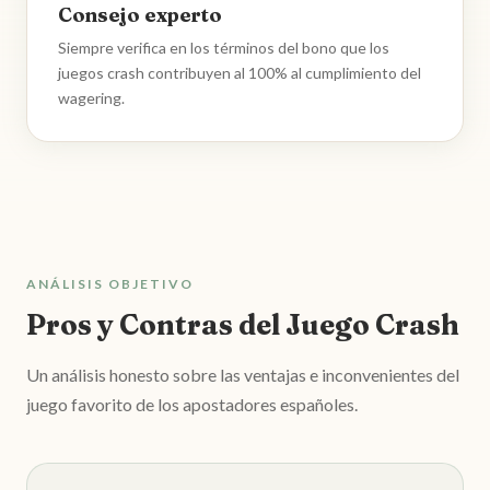
Consejo experto
Siempre verifica en los términos del bono que los
juegos crash contribuyen al 100% al cumplimiento del
wagering.
ANÁLISIS OBJETIVO
Pros y Contras del Juego Crash
Un análisis honesto sobre las ventajas e inconvenientes del
juego favorito de los apostadores españoles.