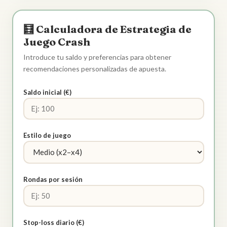
🧮 Calculadora de Estrategia de
Juego Crash
Introduce tu saldo y preferencias para obtener
recomendaciones personalizadas de apuesta.
Saldo inicial (€)
Estilo de juego
Rondas por sesión
Stop-loss diario (€)