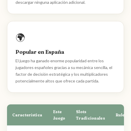
descargar ninguna aplicación adicional.
🌍
Popular en España
El juego ha ganado enorme popularidad entre los
jugadores españoles gracias a su mecánica sencilla, el
factor de decisión estratégica y los multiplicadores
potencialmente altos que ofrece cada partida.
Este
Slots
Característica
Ruleta
Juego
Tradicionales