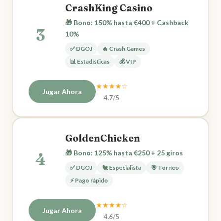
CrashKing Casino
🎁 Bono: 150% hasta €400 + Cashback
3
10%
✅ DGOJ
🔥 Crash Games
📊 Estadísticas
💰 VIP
★★★★☆
Jugar Ahora
4.7/5
GoldenChicken
🎁 Bono: 125% hasta €250 + 25 giros
4
✅ DGOJ
🐔 Especialista
🎯 Torneo
⚡ Pago rápido
★★★★☆
Jugar Ahora
4.6/5