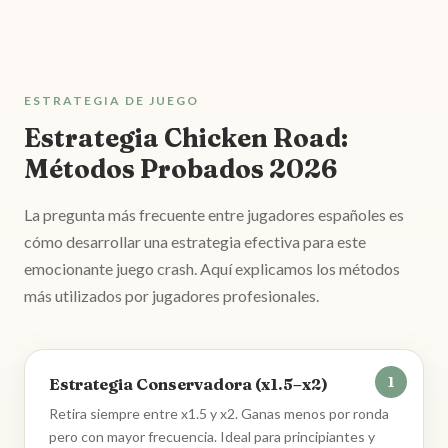
ESTRATEGIA DE JUEGO
Estrategia Chicken Road:
Métodos Probados 2026
La pregunta más frecuente entre jugadores españoles es
cómo desarrollar una estrategia efectiva para este
emocionante juego crash. Aquí explicamos los métodos
más utilizados por jugadores profesionales.
1
Estrategia Conservadora (x1.5–x2)
Retira siempre entre x1.5 y x2. Ganas menos por ronda
pero con mayor frecuencia. Ideal para principiantes y