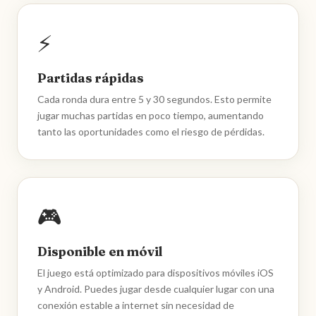
⚡
Partidas rápidas
Cada ronda dura entre 5 y 30 segundos. Esto permite
jugar muchas partidas en poco tiempo, aumentando
tanto las oportunidades como el riesgo de pérdidas.
🎮
Disponible en móvil
El juego está optimizado para dispositivos móviles iOS
y Android. Puedes jugar desde cualquier lugar con una
conexión estable a internet sin necesidad de