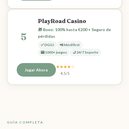
PlayRoad Casino
🎁 Bono: 100% hasta €200 + Seguro de
5
pérdidas
✅ DGOJ
📲 Móvil first
🎰 1000+ juegos
🌙 24/7 Soporte
★★★★☆
Jugar Ahora
4.5/5
GUÍA COMPLETA