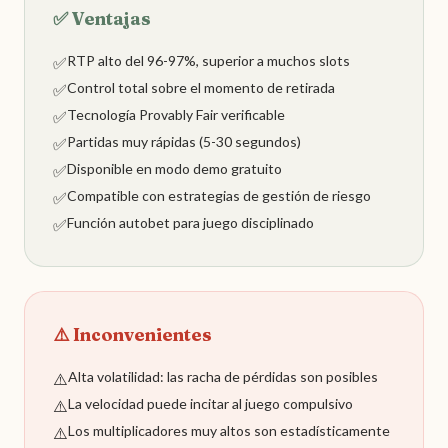
✅ Ventajas
RTP alto del 96-97%, superior a muchos slots
✅
Control total sobre el momento de retirada
✅
Tecnología Provably Fair verificable
✅
Partidas muy rápidas (5-30 segundos)
✅
Disponible en modo demo gratuito
✅
Compatible con estrategias de gestión de riesgo
✅
Función autobet para juego disciplinado
✅
⚠️ Inconvenientes
Alta volatilidad: las racha de pérdidas son posibles
⚠️
La velocidad puede incitar al juego compulsivo
⚠️
Los multiplicadores muy altos son estadísticamente
⚠️