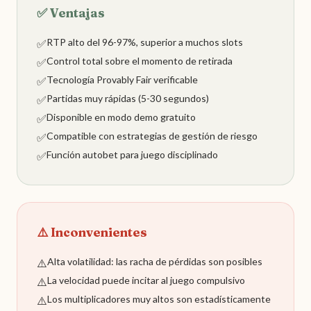
✅ Ventajas
RTP alto del 96-97%, superior a muchos slots
✅
Control total sobre el momento de retirada
✅
Tecnología Provably Fair verificable
✅
Partidas muy rápidas (5-30 segundos)
✅
Disponible en modo demo gratuito
✅
Compatible con estrategias de gestión de riesgo
✅
Función autobet para juego disciplinado
✅
⚠️ Inconvenientes
Alta volatilidad: las racha de pérdidas son posibles
⚠️
La velocidad puede incitar al juego compulsivo
⚠️
Los multiplicadores muy altos son estadísticamente
⚠️