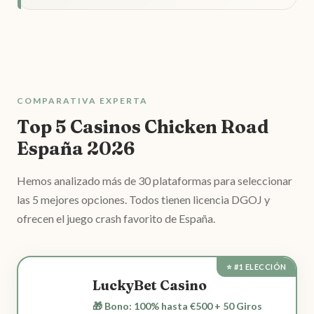
COMPARATIVA EXPERTA
Top 5 Casinos Chicken Road
España 2026
Hemos analizado más de 30 plataformas para seleccionar
las 5 mejores opciones. Todos tienen licencia DGOJ y
ofrecen el juego crash favorito de España.
LuckyBet Casino
🎁 Bono: 100% hasta €500 + 50 Giros