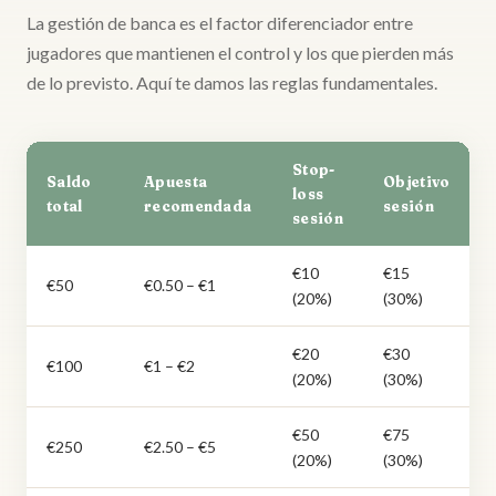
La gestión de banca es el factor diferenciador entre
jugadores que mantienen el control y los que pierden más
de lo previsto. Aquí te damos las reglas fundamentales.
Stop-
Saldo
Apuesta
Objetivo
loss
total
recomendada
sesión
sesión
€10
€15
€50
€0.50 – €1
(20%)
(30%)
€20
€30
€100
€1 – €2
(20%)
(30%)
€50
€75
€250
€2.50 – €5
(20%)
(30%)