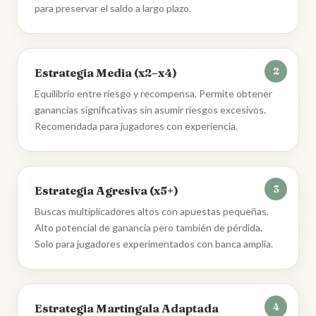
para preservar el saldo a largo plazo.
2
Estrategia Media (x2–x4)
Equilibrio entre riesgo y recompensa. Permite obtener
ganancias significativas sin asumir riesgos excesivos.
Recomendada para jugadores con experiencia.
3
Estrategia Agresiva (x5+)
Buscas multiplicadores altos con apuestas pequeñas.
Alto potencial de ganancia pero también de pérdida.
Solo para jugadores experimentados con banca amplia.
4
Estrategia Martingala Adaptada