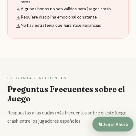
raros
Algunos bonos no son válidos para juegos crash
⚠️
Requiere disciplina emocional constante
⚠️
No hay estrategia que garantice ganancias
⚠️
PREGUNTAS FRECUENTES
Preguntas Frecuentes sobre el
Juego
Respuestas a las dudas más frecuentes sobre el este juego
crash entre los jugadores españoles.
🐔 Jugar Ahora