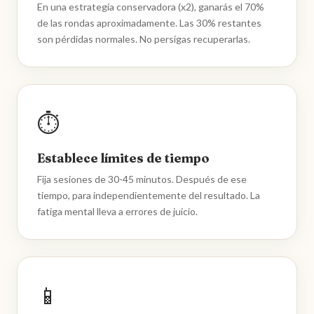
En una estrategia conservadora (x2), ganarás el 70%
de las rondas aproximadamente. Las 30% restantes
son pérdidas normales. No persigas recuperarlas.
⏱️
Establece límites de tiempo
Fija sesiones de 30-45 minutos. Después de ese
tiempo, para independientemente del resultado. La
fatiga mental lleva a errores de juicio.
📱