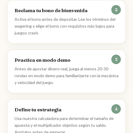
2
Reclama tu bono de bienvenida
Activa el bono antes de depositar. Lee los términos del
wagering y elige el bono con requisitos más bajos para
juegos crash.
3
Practica en modo demo
Antes de apostar dinero real, juega al menos 20-30
rondas en modo demo para familiarizarte con la mecánica
y velocidad del juego.
4
Define tu estrategia
Usa nuestra calculadora para determinar el tamaño de
apuesta y el multiplicador objetivo según tu saldo.
Anótalos antes de empezar.