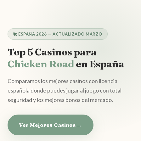
🐔 ESPAÑA 2026 — ACTUALIZADO MARZO
Top 5 Casinos para
Chicken Road
en España
Comparamos los mejores casinos con licencia
española donde puedes jugar al juego con total
seguridad y los mejores bonos del mercado.
→
Ver Mejores Casinos