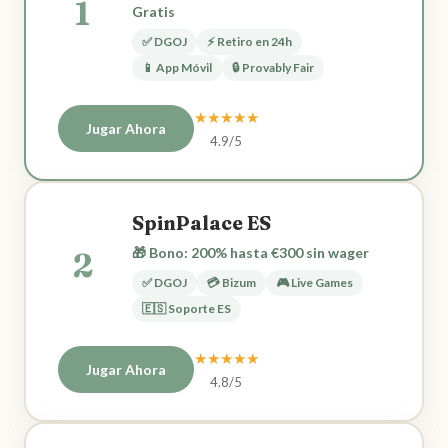
1
Gratis
✅ DGOJ
⚡ Retiro en 24h
📱 App Móvil
🔒 Provably Fair
★★★★★
Jugar Ahora
4.9/5
SpinPalace ES
🎁 Bono: 200% hasta €300 sin wager
2
✅ DGOJ
💳 Bizum
🎮 Live Games
🇪🇸 Soporte ES
★★★★★
Jugar Ahora
4.8/5