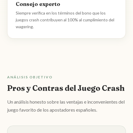
Consejo experto
Siempre verifica en los términos del bono que los
juegos crash contribuyen al 100% al cumplimiento del
wagering.
ANÁLISIS OBJETIVO
Pros y Contras del Juego Crash
Un análisis honesto sobre las ventajas e inconvenientes del
juego favorito de los apostadores españoles.