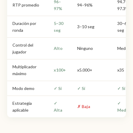
96–
94.7–
RTP promedio
94–96%
97%
97.3%
Duración por
5–30
30–60
3–10 seg
ronda
seg
seg
Control del
Alto
Ninguno
Medio
jugador
Multiplicador
x100+
x5.000+
x35
máximo
Modo demo
✓ Sí
✓ Sí
✓ Sí
Estrategia
✓
✓
✗ Baja
aplicable
Alta
Media