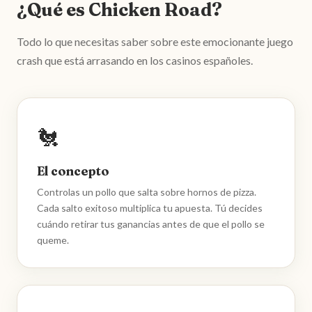
¿Qué es Chicken Road?
Todo lo que necesitas saber sobre este emocionante juego
crash que está arrasando en los casinos españoles.
🐔
El concepto
Controlas un pollo que salta sobre hornos de pizza.
Cada salto exitoso multiplica tu apuesta. Tú decides
cuándo retirar tus ganancias antes de que el pollo se
queme.