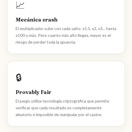
📈
Mecánica crash
El multiplicador sube con cada salto: x1.5, x2, x3... hasta
x100 o más. Pero cuanto más alto llegas, mayor es el
riesgo de perder toda la apuesta.
🔒
Provably Fair
El juego utiliza tecnología criptográfica que permite
verificar que cada resultado es completamente
aleatorio e imposible de manipular por el casino.