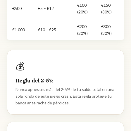
€100
€150
€500
€5 – €12
(20%)
(30%)
€200
€300
€1.000+
€10 – €25
(20%)
(30%)
💰
Regla del 2-5%
Nunca apuestes más del 2-5% de tu saldo total en una
sola ronda de este juego crash. Esta regla protege tu
banca ante racha de pérdidas.