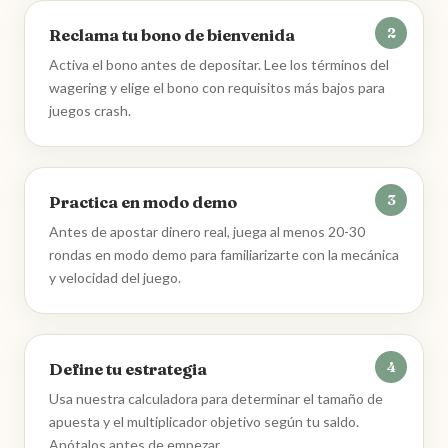
2
Reclama tu bono de bienvenida
Activa el bono antes de depositar. Lee los términos del
wagering y elige el bono con requisitos más bajos para
juegos crash.
3
Practica en modo demo
Antes de apostar dinero real, juega al menos 20-30
rondas en modo demo para familiarizarte con la mecánica
y velocidad del juego.
4
Define tu estrategia
Usa nuestra calculadora para determinar el tamaño de
apuesta y el multiplicador objetivo según tu saldo.
Anótalos antes de empezar.