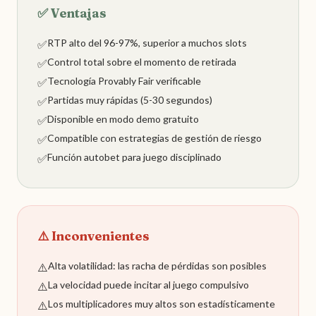
✅ Ventajas
RTP alto del 96-97%, superior a muchos slots
✅
Control total sobre el momento de retirada
✅
Tecnología Provably Fair verificable
✅
Partidas muy rápidas (5-30 segundos)
✅
Disponible en modo demo gratuito
✅
Compatible con estrategias de gestión de riesgo
✅
Función autobet para juego disciplinado
✅
⚠️ Inconvenientes
Alta volatilidad: las racha de pérdidas son posibles
⚠️
La velocidad puede incitar al juego compulsivo
⚠️
Los multiplicadores muy altos son estadísticamente
⚠️