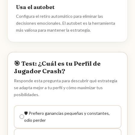
Usa el autobet
Configura el retiro automático para eliminar las
decisiones emocionales. El autobet es la herramienta
más valiosa para mantener la estrategia.
🎯 Test: ¿Cuál es tu Perfil de
Jugador Crash?
Responde esta pregunta para descubrir qué estrategia
se adapta mejor a tu perfil y cómo maximizar tus
posibilidades.
🛡️ Prefiero ganancias pequeñas y constantes,
odio perder