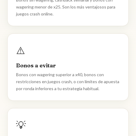
wagering menor de x25. Son los más ventajosos para
juegos crash online.
⚠️
Bonos a evitar
Bonos con wagering superior a x40, bonos con
restricciones en juegos crash, o con límites de apuesta
por ronda inferiores a tu estrategia habitual.
💡