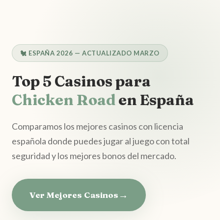
🐔 ESPAÑA 2026 — ACTUALIZADO MARZO
Top 5 Casinos para
Chicken Road
en España
Comparamos los mejores casinos con licencia
española donde puedes jugar al juego con total
seguridad y los mejores bonos del mercado.
→
Ver Mejores Casinos