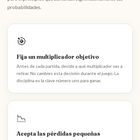
probabilidades.
🎯
Fija un multiplicador objetivo
Antes de cada partida, decide a qué multiplicador vas a
retirar. No cambies esta decisión durante el juego. La
disciplina es la clave número uno para ganar.
📉
Acepta las pérdidas pequeñas