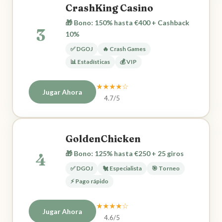
CrashKing Casino
🎁 Bono: 150% hasta €400 + Cashback
3
10%
✅ DGOJ
🔥 Crash Games
📊 Estadísticas
💰 VIP
★★★★☆
Jugar Ahora
4.7/5
GoldenChicken
🎁 Bono: 125% hasta €250 + 25 giros
4
✅ DGOJ
🐔 Especialista
🎯 Torneo
⚡ Pago rápido
★★★★☆
Jugar Ahora
4.6/5