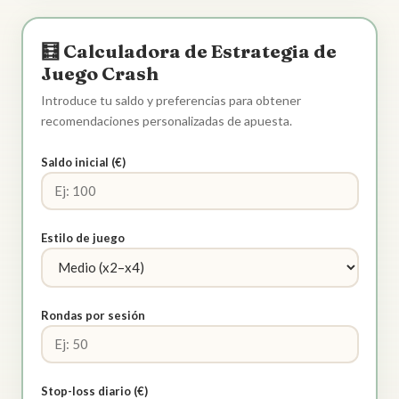
🧮 Calculadora de Estrategia de
Juego Crash
Introduce tu saldo y preferencias para obtener
recomendaciones personalizadas de apuesta.
Saldo inicial (€)
Estilo de juego
Rondas por sesión
Stop-loss diario (€)