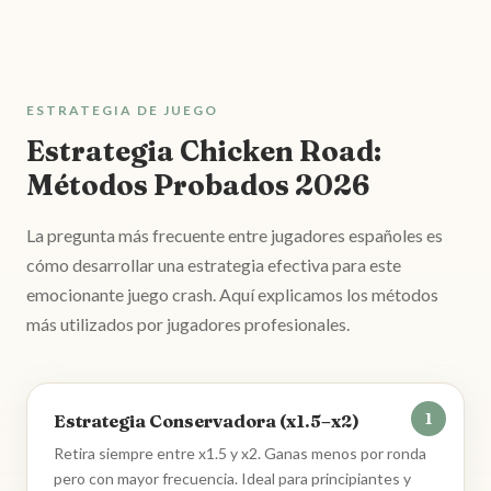
ESTRATEGIA DE JUEGO
Estrategia Chicken Road:
Métodos Probados 2026
La pregunta más frecuente entre jugadores españoles es
cómo desarrollar una estrategia efectiva para este
emocionante juego crash. Aquí explicamos los métodos
más utilizados por jugadores profesionales.
1
Estrategia Conservadora (x1.5–x2)
Retira siempre entre x1.5 y x2. Ganas menos por ronda
pero con mayor frecuencia. Ideal para principiantes y