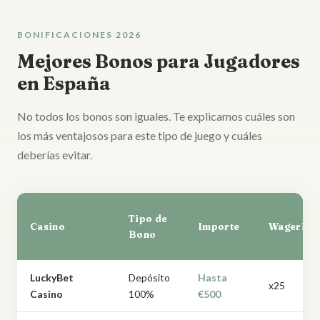
BONIFICACIONES 2026
Mejores Bonos para Jugadores
en España
No todos los bonos son iguales. Te explicamos cuáles son
los más ventajosos para este tipo de juego y cuáles
deberías evitar.
Tipo de
Casino
Importe
Wagering
Bono
LuckyBet
Depósito
Hasta
x25
Casino
100%
€500