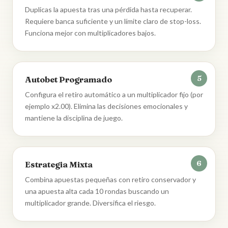
Duplicas la apuesta tras una pérdida hasta recuperar.
Requiere banca suficiente y un límite claro de stop-loss.
Funciona mejor con multiplicadores bajos.
5
Autobet Programado
Configura el retiro automático a un multiplicador fijo (por
ejemplo x2.00). Elimina las decisiones emocionales y
mantiene la disciplina de juego.
6
Estrategia Mixta
Combina apuestas pequeñas con retiro conservador y
una apuesta alta cada 10 rondas buscando un
multiplicador grande. Diversifica el riesgo.