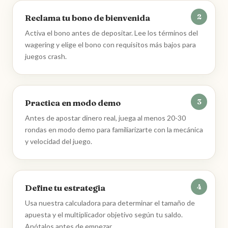
2
Reclama tu bono de bienvenida
Activa el bono antes de depositar. Lee los términos del
wagering y elige el bono con requisitos más bajos para
juegos crash.
3
Practica en modo demo
Antes de apostar dinero real, juega al menos 20-30
rondas en modo demo para familiarizarte con la mecánica
y velocidad del juego.
4
Define tu estrategia
Usa nuestra calculadora para determinar el tamaño de
apuesta y el multiplicador objetivo según tu saldo.
Anótalos antes de empezar.