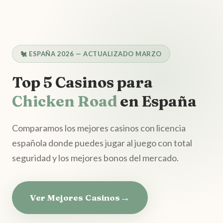
🐔 ESPAÑA 2026 — ACTUALIZADO MARZO
Top 5 Casinos para
Chicken Road
en España
Comparamos los mejores casinos con licencia
española donde puedes jugar al juego con total
seguridad y los mejores bonos del mercado.
→
Ver Mejores Casinos