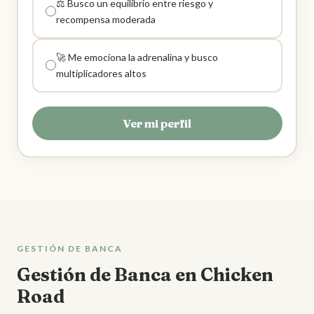
⚖️ Busco un equilibrio entre riesgo y
recompensa moderada
🚀 Me emociona la adrenalina y busco
multiplicadores altos
Ver mi perfil
GESTIÓN DE BANCA
Gestión de Banca en Chicken
Road