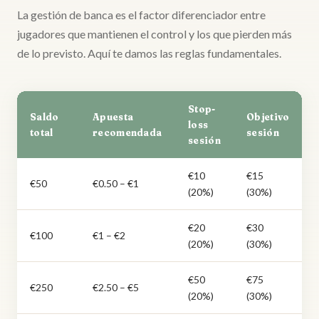
La gestión de banca es el factor diferenciador entre
jugadores que mantienen el control y los que pierden más
de lo previsto. Aquí te damos las reglas fundamentales.
Stop-
Saldo
Apuesta
Objetivo
loss
total
recomendada
sesión
sesión
€10
€15
€50
€0.50 – €1
(20%)
(30%)
€20
€30
€100
€1 – €2
(20%)
(30%)
€50
€75
€250
€2.50 – €5
(20%)
(30%)