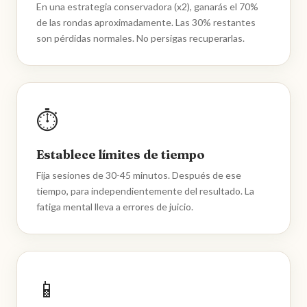
En una estrategia conservadora (x2), ganarás el 70%
de las rondas aproximadamente. Las 30% restantes
son pérdidas normales. No persigas recuperarlas.
⏱️
Establece límites de tiempo
Fija sesiones de 30-45 minutos. Después de ese
tiempo, para independientemente del resultado. La
fatiga mental lleva a errores de juicio.
📱