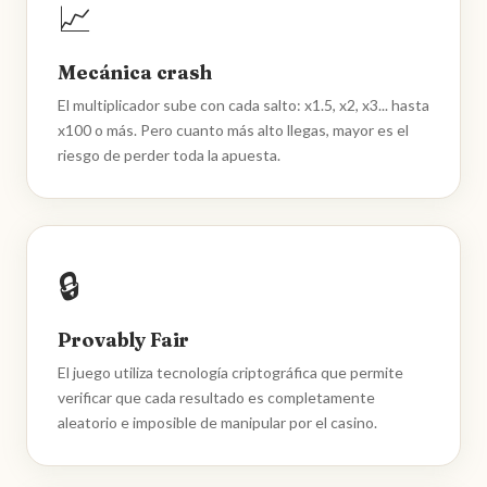
📈
Mecánica crash
El multiplicador sube con cada salto: x1.5, x2, x3... hasta
x100 o más. Pero cuanto más alto llegas, mayor es el
riesgo de perder toda la apuesta.
🔒
Provably Fair
El juego utiliza tecnología criptográfica que permite
verificar que cada resultado es completamente
aleatorio e imposible de manipular por el casino.