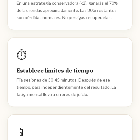
En una estrategia conservadora (x2), ganarás el 70%
de las rondas aproximadamente. Las 30% restantes
son pérdidas normales. No persigas recuperarlas.
⏱️
Establece límites de tiempo
Fija sesiones de 30-45 minutos. Después de ese
tiempo, para independientemente del resultado. La
fatiga mental lleva a errores de juicio.
📱