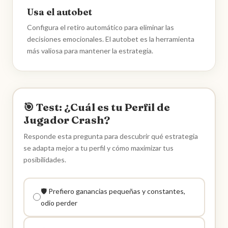
Usa el autobet
Configura el retiro automático para eliminar las
decisiones emocionales. El autobet es la herramienta
más valiosa para mantener la estrategia.
🎯 Test: ¿Cuál es tu Perfil de
Jugador Crash?
Responde esta pregunta para descubrir qué estrategia
se adapta mejor a tu perfil y cómo maximizar tus
posibilidades.
🛡️ Prefiero ganancias pequeñas y constantes,
odio perder