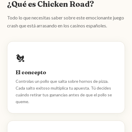
¿Qué es Chicken Road?
Todo lo que necesitas saber sobre este emocionante juego
crash que está arrasando en los casinos españoles.
🐔
El concepto
Controlas un pollo que salta sobre hornos de pizza.
Cada salto exitoso multiplica tu apuesta. Tú decides
cuándo retirar tus ganancias antes de que el pollo se
queme.