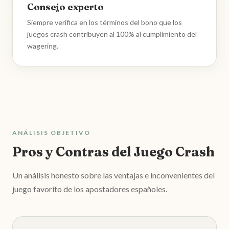
Consejo experto
Siempre verifica en los términos del bono que los
juegos crash contribuyen al 100% al cumplimiento del
wagering.
ANÁLISIS OBJETIVO
Pros y Contras del Juego Crash
Un análisis honesto sobre las ventajas e inconvenientes del
juego favorito de los apostadores españoles.