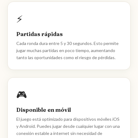
⚡
Partidas rápidas
Cada ronda dura entre 5 y 30 segundos. Esto permite
jugar muchas partidas en poco tiempo, aumentando
tanto las oportunidades como el riesgo de pérdidas.
🎮
Disponible en móvil
El juego está optimizado para dispositivos móviles iOS
y Android. Puedes jugar desde cualquier lugar con una
conexión estable a internet sin necesidad de