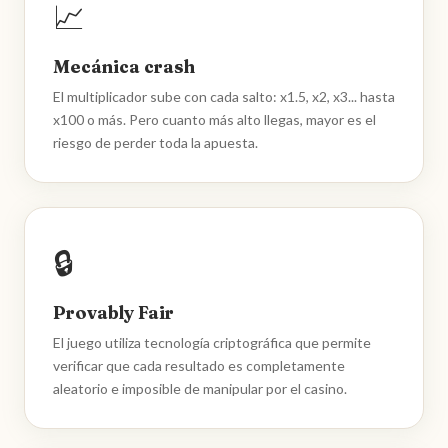
📈
Mecánica crash
El multiplicador sube con cada salto: x1.5, x2, x3... hasta
x100 o más. Pero cuanto más alto llegas, mayor es el
riesgo de perder toda la apuesta.
🔒
Provably Fair
El juego utiliza tecnología criptográfica que permite
verificar que cada resultado es completamente
aleatorio e imposible de manipular por el casino.