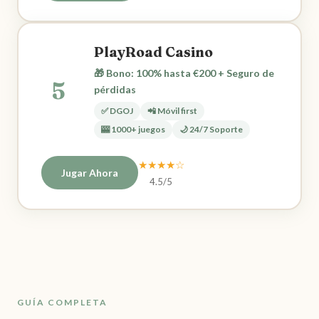
PlayRoad Casino
🎁 Bono: 100% hasta €200 + Seguro de
5
pérdidas
✅ DGOJ
📲 Móvil first
🎰 1000+ juegos
🌙 24/7 Soporte
★★★★☆
Jugar Ahora
4.5/5
GUÍA COMPLETA