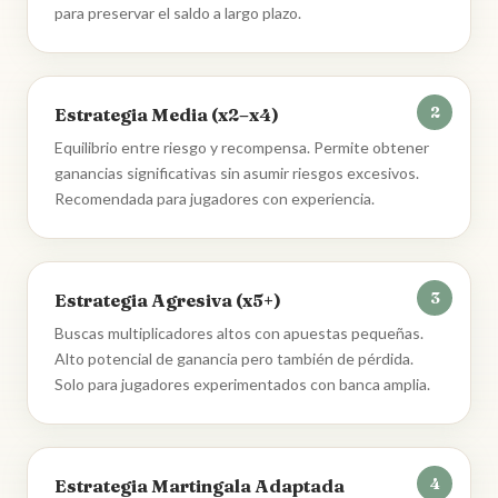
para preservar el saldo a largo plazo.
2
Estrategia Media (x2–x4)
Equilibrio entre riesgo y recompensa. Permite obtener
ganancias significativas sin asumir riesgos excesivos.
Recomendada para jugadores con experiencia.
3
Estrategia Agresiva (x5+)
Buscas multiplicadores altos con apuestas pequeñas.
Alto potencial de ganancia pero también de pérdida.
Solo para jugadores experimentados con banca amplia.
4
Estrategia Martingala Adaptada