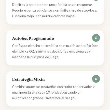
Duplicas la apuesta tras una pérdida hasta recuperar.
Requiere banca suficiente y un límite claro de stop-loss.
Funciona mejor con multiplicadores bajos.
5
Autobet Programado
Configura el retiro automático a un multiplicador fijo (por
ejemplo x2.00). Elimina las decisiones emocionales y
mantiene la disciplina de juego.
6
Estrategia Mixta
Combina apuestas pequeñas con retiro conservador y
una apuesta alta cada 10 rondas buscando un
multiplicador grande. Diversifica el riesgo.