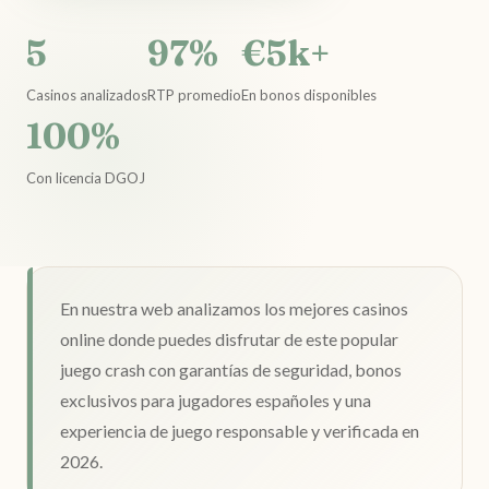
5
97%
€5k+
Casinos analizados
RTP promedio
En bonos disponibles
100%
Con licencia DGOJ
En nuestra web analizamos los mejores casinos
online donde puedes disfrutar de este popular
juego crash con garantías de seguridad, bonos
exclusivos para jugadores españoles y una
experiencia de juego responsable y verificada en
2026.