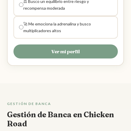
⚖️ Busco un equilibrio entre riesgo y
recompensa moderada
🚀 Me emociona la adrenalina y busco
multiplicadores altos
Ver mi perfil
GESTIÓN DE BANCA
Gestión de Banca en Chicken
Road