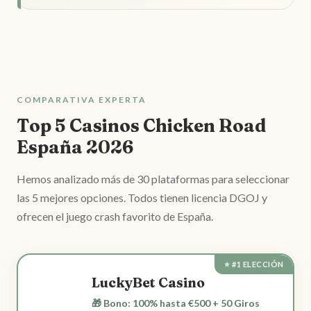
COMPARATIVA EXPERTA
Top 5 Casinos Chicken Road
España 2026
Hemos analizado más de 30 plataformas para seleccionar
las 5 mejores opciones. Todos tienen licencia DGOJ y
ofrecen el juego crash favorito de España.
LuckyBet Casino
🎁 Bono: 100% hasta €500 + 50 Giros