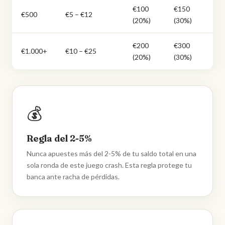
€100
€150
€500
€5 – €12
(20%)
(30%)
€200
€300
€1.000+
€10 – €25
(20%)
(30%)
💰
Regla del 2-5%
Nunca apuestes más del 2-5% de tu saldo total en una
sola ronda de este juego crash. Esta regla protege tu
banca ante racha de pérdidas.