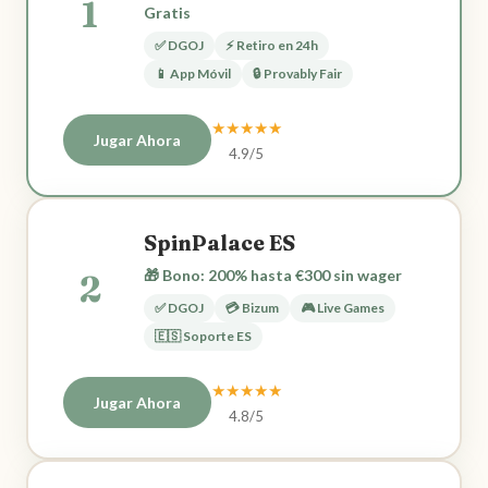
1
Gratis
✅ DGOJ
⚡ Retiro en 24h
📱 App Móvil
🔒 Provably Fair
★★★★★
Jugar Ahora
4.9/5
SpinPalace ES
🎁 Bono: 200% hasta €300 sin wager
2
✅ DGOJ
💳 Bizum
🎮 Live Games
🇪🇸 Soporte ES
★★★★★
Jugar Ahora
4.8/5