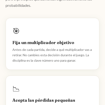
probabilidades.
🎯
Fija un multiplicador objetivo
Antes de cada partida, decide a qué multiplicador vas a
retirar. No cambies esta decisión durante el juego. La
disciplina es la clave número uno para ganar.
📉
Acepta las pérdidas pequeñas