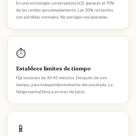
En una estrategia conservadora (x2), ganarás el 70%
de las rondas aproximadamente. Las 30% restantes
son pérdidas normales. No persigas recuperarlas.
⏱️
Establece límites de tiempo
Fija sesiones de 30-45 minutos. Después de ese
tiempo, para independientemente del resultado. La
fatiga mental lleva a errores de juicio.
📱