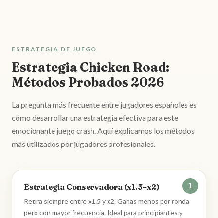
ESTRATEGIA DE JUEGO
Estrategia Chicken Road:
Métodos Probados 2026
La pregunta más frecuente entre jugadores españoles es
cómo desarrollar una estrategia efectiva para este
emocionante juego crash. Aquí explicamos los métodos
más utilizados por jugadores profesionales.
1
Estrategia Conservadora (x1.5–x2)
Retira siempre entre x1.5 y x2. Ganas menos por ronda
pero con mayor frecuencia. Ideal para principiantes y