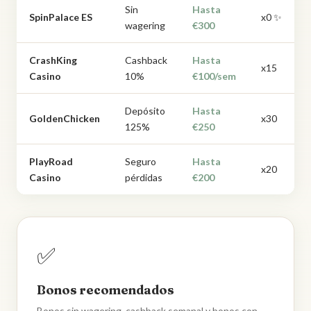
Sin
Hasta
SpinPalace ES
x0 ✨
wagering
€300
CrashKing
Cashback
Hasta
x15
Casino
10%
€100/sem
Depósito
Hasta
GoldenChicken
x30
125%
€250
PlayRoad
Seguro
Hasta
x20
Casino
pérdidas
€200
✅
Bonos recomendados
Bonos sin wagering, cashback semanal y bonos con