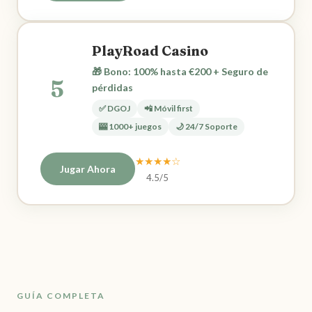
PlayRoad Casino
🎁 Bono: 100% hasta €200 + Seguro de
5
pérdidas
✅ DGOJ
📲 Móvil first
🎰 1000+ juegos
🌙 24/7 Soporte
★★★★☆
Jugar Ahora
4.5/5
GUÍA COMPLETA