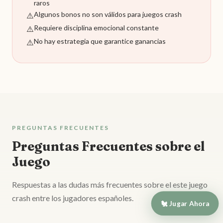
raros
Algunos bonos no son válidos para juegos crash
⚠️
Requiere disciplina emocional constante
⚠️
No hay estrategia que garantice ganancias
⚠️
PREGUNTAS FRECUENTES
Preguntas Frecuentes sobre el
Juego
Respuestas a las dudas más frecuentes sobre el este juego
crash entre los jugadores españoles.
🐔 Jugar Ahora