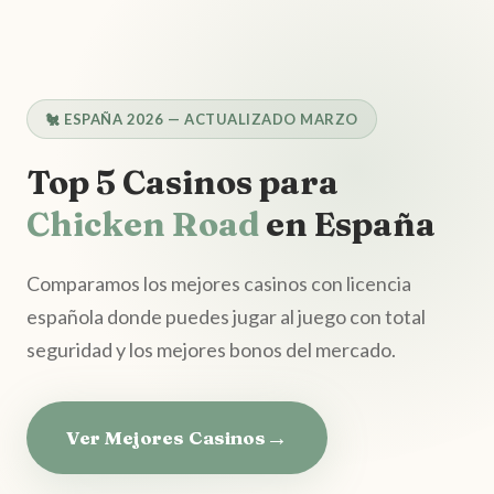
🐔 ESPAÑA 2026 — ACTUALIZADO MARZO
Top 5 Casinos para
Chicken Road
en España
Comparamos los mejores casinos con licencia
española donde puedes jugar al juego con total
seguridad y los mejores bonos del mercado.
→
Ver Mejores Casinos