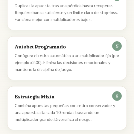
Duplicas la apuesta tras una pérdida hasta recuperar.
Requiere banca suficiente y un límite claro de stop-loss.
Funciona mejor con multiplicadores bajos.
5
Autobet Programado
Configura el retiro automático a un multiplicador fijo (por
ejemplo x2.00). Elimina las decisiones emocionales y
mantiene la disciplina de juego.
6
Estrategia Mixta
Combina apuestas pequeñas con retiro conservador y
una apuesta alta cada 10 rondas buscando un
multiplicador grande. Diversifica el riesgo.