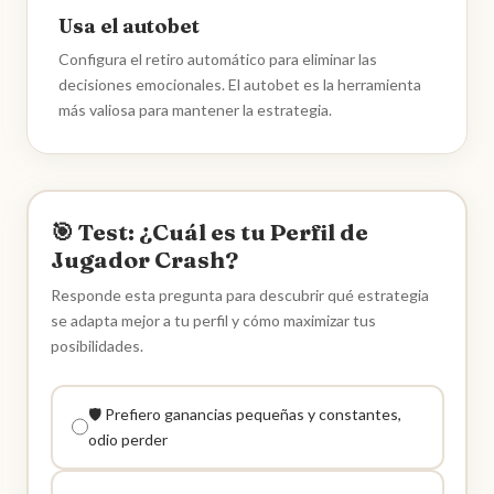
Usa el autobet
Configura el retiro automático para eliminar las
decisiones emocionales. El autobet es la herramienta
más valiosa para mantener la estrategia.
🎯 Test: ¿Cuál es tu Perfil de
Jugador Crash?
Responde esta pregunta para descubrir qué estrategia
se adapta mejor a tu perfil y cómo maximizar tus
posibilidades.
🛡️ Prefiero ganancias pequeñas y constantes,
odio perder