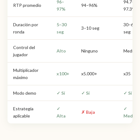
96–
94.7–
RTP promedio
94–96%
97%
97.3%
Duración por
5–30
30–60
3–10 seg
ronda
seg
seg
Control del
Alto
Ninguno
Medio
jugador
Multiplicador
x100+
x5.000+
x35
máximo
Modo demo
✓ Sí
✓ Sí
✓ Sí
Estrategia
✓
✓
✗ Baja
aplicable
Alta
Media