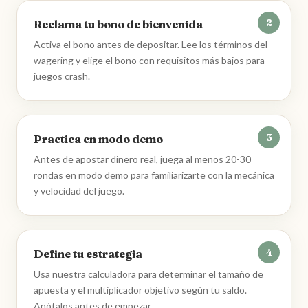
2
Reclama tu bono de bienvenida
Activa el bono antes de depositar. Lee los términos del
wagering y elige el bono con requisitos más bajos para
juegos crash.
3
Practica en modo demo
Antes de apostar dinero real, juega al menos 20-30
rondas en modo demo para familiarizarte con la mecánica
y velocidad del juego.
4
Define tu estrategia
Usa nuestra calculadora para determinar el tamaño de
apuesta y el multiplicador objetivo según tu saldo.
Anótalos antes de empezar.