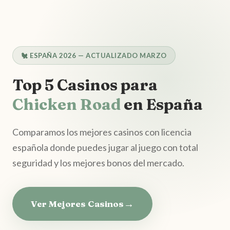
🐔 ESPAÑA 2026 — ACTUALIZADO MARZO
Top 5 Casinos para
Chicken Road
en España
Comparamos los mejores casinos con licencia
española donde puedes jugar al juego con total
seguridad y los mejores bonos del mercado.
→
Ver Mejores Casinos