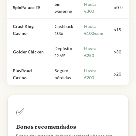
Sin
Hasta
SpinPalace ES
x0 ✨
wagering
€300
CrashKing
Cashback
Hasta
x15
Casino
10%
€100/sem
Depósito
Hasta
GoldenChicken
x30
125%
€250
PlayRoad
Seguro
Hasta
x20
Casino
pérdidas
€200
✅
Bonos recomendados
Bonos sin wagering, cashback semanal y bonos con