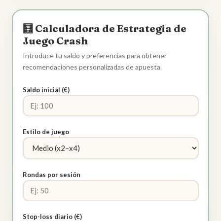
🧮 Calculadora de Estrategia de
Juego Crash
Introduce tu saldo y preferencias para obtener
recomendaciones personalizadas de apuesta.
Saldo inicial (€)
Estilo de juego
Rondas por sesión
Stop-loss diario (€)