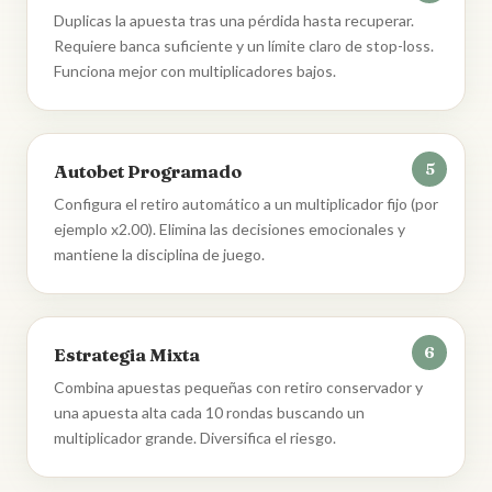
Duplicas la apuesta tras una pérdida hasta recuperar.
Requiere banca suficiente y un límite claro de stop-loss.
Funciona mejor con multiplicadores bajos.
5
Autobet Programado
Configura el retiro automático a un multiplicador fijo (por
ejemplo x2.00). Elimina las decisiones emocionales y
mantiene la disciplina de juego.
6
Estrategia Mixta
Combina apuestas pequeñas con retiro conservador y
una apuesta alta cada 10 rondas buscando un
multiplicador grande. Diversifica el riesgo.