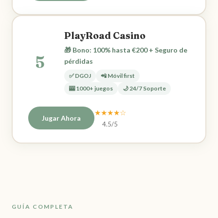
PlayRoad Casino
🎁 Bono: 100% hasta €200 + Seguro de
5
pérdidas
✅ DGOJ
📲 Móvil first
🎰 1000+ juegos
🌙 24/7 Soporte
★★★★☆
Jugar Ahora
4.5/5
GUÍA COMPLETA