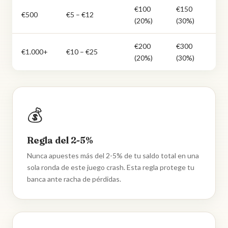
€100
€150
€500
€5 – €12
(20%)
(30%)
€200
€300
€1.000+
€10 – €25
(20%)
(30%)
💰
Regla del 2-5%
Nunca apuestes más del 2-5% de tu saldo total en una
sola ronda de este juego crash. Esta regla protege tu
banca ante racha de pérdidas.