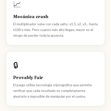
📈
Mecánica crash
El multiplicador sube con cada salto: x1.5, x2, x3... hasta
x100 o más. Pero cuanto más alto llegas, mayor es el
riesgo de perder toda la apuesta.
🔒
Provably Fair
El juego utiliza tecnología criptográfica que permite
verificar que cada resultado es completamente
aleatorio e imposible de manipular por el casino.