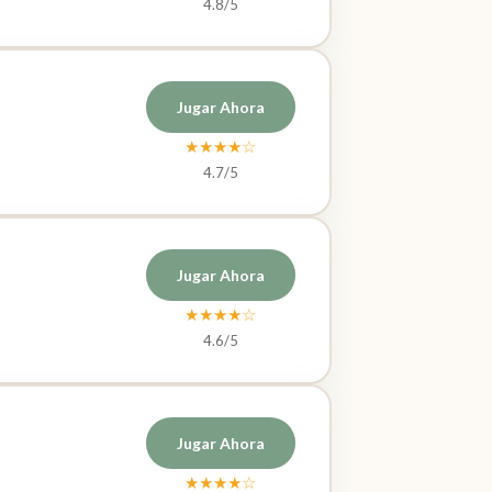
4.8/5
Jugar Ahora
★★★★☆
4.7/5
Jugar Ahora
★★★★☆
4.6/5
Jugar Ahora
★★★★☆