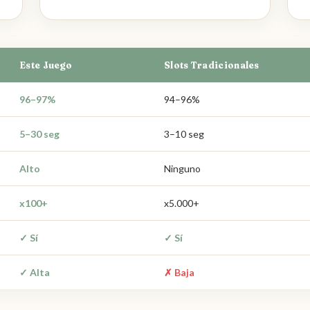
Este Juego
Slots Tradicionales
96–97%
94–96%
5–30 seg
3–10 seg
Alto
Ninguno
x100+
x5.000+
✓ Sí
✓ Sí
✓ Alta
✗ Baja