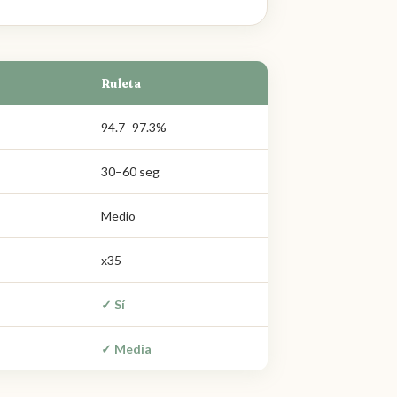
Ruleta
94.7–97.3%
30–60 seg
Medio
x35
✓ Sí
✓ Media