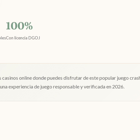
100%
bles
Con licencia DGOJ
 casinos online donde puedes disfrutar de este popular juego cras
una experiencia de juego responsable y verificada en 2026.