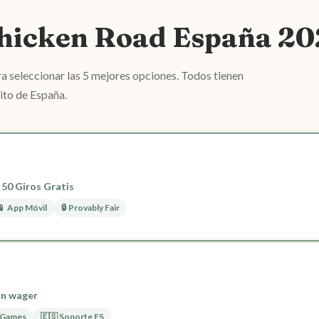
Chicken Road España 2
 seleccionar las 5 mejores opciones. Todos tienen
ito de España.
 50 Giros Gratis
📱 App Móvil
🔒 Provably Fair
in wager
e Games
🇪🇸 Soporte ES