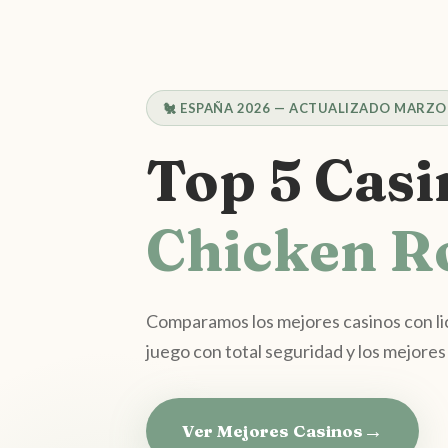
🐔 ESPAÑA 2026 — ACTUALIZADO MARZO
Top 5 Casi
Chicken R
Comparamos los mejores casinos con li
juego con total seguridad y los mejore
→
Ver Mejores Casinos