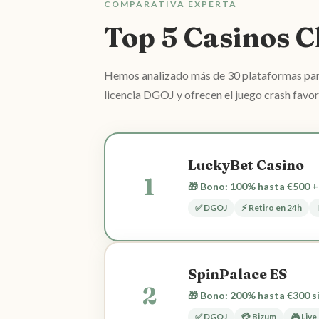
COMPARATIVA EXPERTA
Top 5 Casinos 
Hemos analizado más de 30 plataformas para
licencia DGOJ y ofrecen el juego crash favor
LuckyBet Casino
1
🎁 Bono: 100% hasta €500 +
✅ DGOJ
⚡ Retiro en 24h
SpinPalace ES
2
🎁 Bono: 200% hasta €300 s
✅ DGOJ
💳 Bizum
🎮 Liv