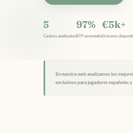
5
97%
€5k+
Casinos analizados
RTP promedio
En bonos disponi
En nuestra web analizamos los mejores
exclusivos para jugadores españoles y 