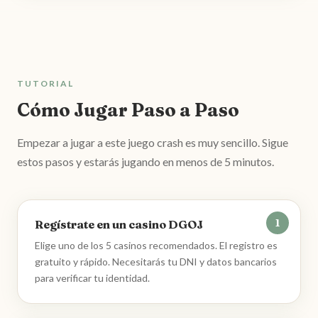
TUTORIAL
Cómo Jugar Paso a Paso
Empezar a jugar a este juego crash es muy sencillo. Sigue
estos pasos y estarás jugando en menos de 5 minutos.
1
Regístrate en un casino DGOJ
Elige uno de los 5 casinos recomendados. El registro es
gratuito y rápido. Necesitarás tu DNI y datos bancarios
para verificar tu identidad.