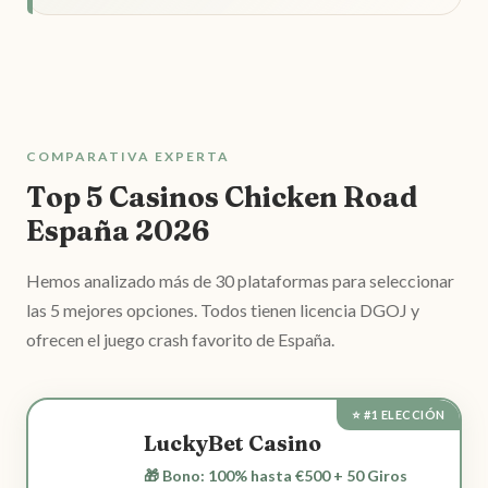
COMPARATIVA EXPERTA
Top 5 Casinos Chicken Road
España 2026
Hemos analizado más de 30 plataformas para seleccionar
las 5 mejores opciones. Todos tienen licencia DGOJ y
ofrecen el juego crash favorito de España.
LuckyBet Casino
🎁 Bono: 100% hasta €500 + 50 Giros