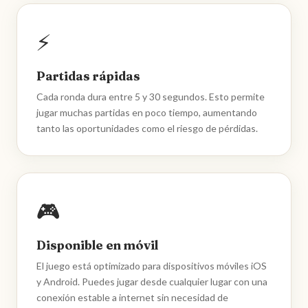
⚡
Partidas rápidas
Cada ronda dura entre 5 y 30 segundos. Esto permite
jugar muchas partidas en poco tiempo, aumentando
tanto las oportunidades como el riesgo de pérdidas.
🎮
Disponible en móvil
El juego está optimizado para dispositivos móviles iOS
y Android. Puedes jugar desde cualquier lugar con una
conexión estable a internet sin necesidad de