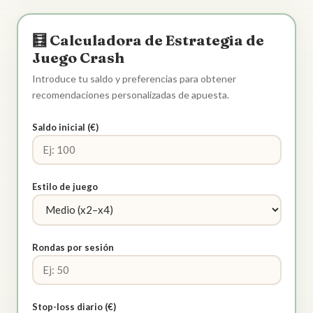
🧮 Calculadora de Estrategia de
Juego Crash
Introduce tu saldo y preferencias para obtener
recomendaciones personalizadas de apuesta.
Saldo inicial (€)
Estilo de juego
Rondas por sesión
Stop-loss diario (€)