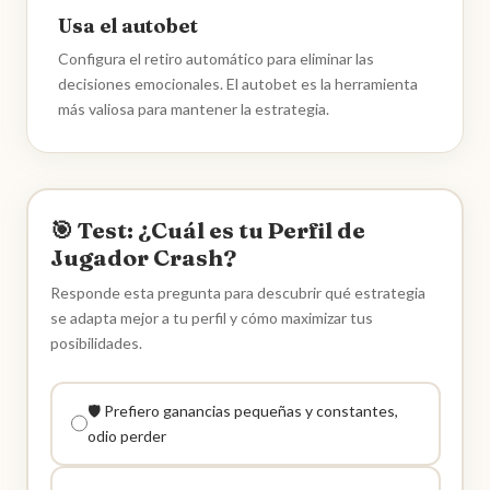
Usa el autobet
Configura el retiro automático para eliminar las
decisiones emocionales. El autobet es la herramienta
más valiosa para mantener la estrategia.
🎯 Test: ¿Cuál es tu Perfil de
Jugador Crash?
Responde esta pregunta para descubrir qué estrategia
se adapta mejor a tu perfil y cómo maximizar tus
posibilidades.
🛡️ Prefiero ganancias pequeñas y constantes,
odio perder