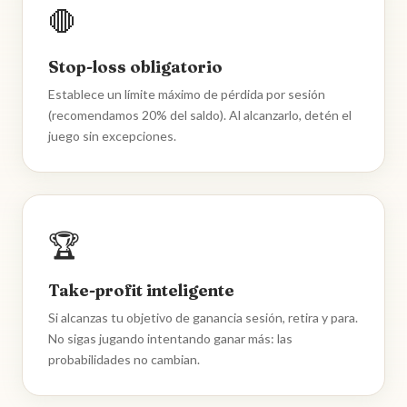
🛑
Stop-loss obligatorio
Establece un límite máximo de pérdida por sesión
(recomendamos 20% del saldo). Al alcanzarlo, detén el
juego sin excepciones.
🏆
Take-profit inteligente
Si alcanzas tu objetivo de ganancia sesión, retira y para.
No sigas jugando intentando ganar más: las
probabilidades no cambian.