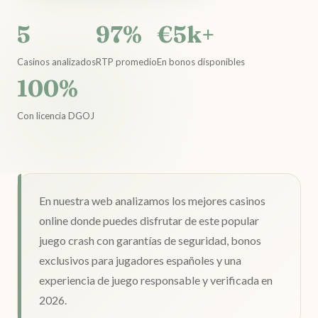
5
97%
€5k+
Casinos analizados
RTP promedio
En bonos disponibles
100%
Con licencia DGOJ
En nuestra web analizamos los mejores casinos
online donde puedes disfrutar de este popular
juego crash con garantías de seguridad, bonos
exclusivos para jugadores españoles y una
experiencia de juego responsable y verificada en
2026.