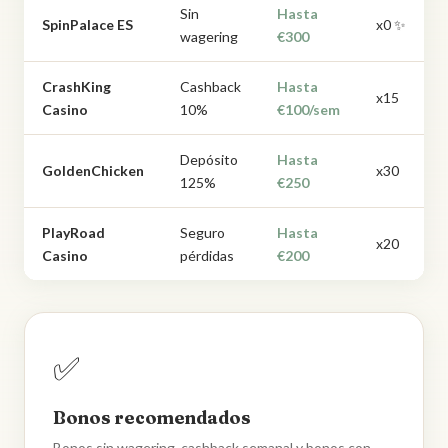
Sin
Hasta
SpinPalace ES
x0 ✨
wagering
€300
CrashKing
Cashback
Hasta
x15
Casino
10%
€100/sem
Depósito
Hasta
GoldenChicken
x30
125%
€250
PlayRoad
Seguro
Hasta
x20
Casino
pérdidas
€200
✅
Bonos recomendados
Bonos sin wagering, cashback semanal y bonos con