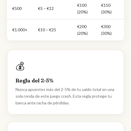
€100
€150
€500
€5 – €12
(20%)
(30%)
€200
€300
€1.000+
€10 – €25
(20%)
(30%)
💰
Regla del 2-5%
Nunca apuestes más del 2-5% de tu saldo total en una
sola ronda de este juego crash. Esta regla protege tu
banca ante racha de pérdidas.