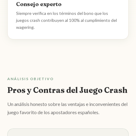
Consejo experto
Siempre verifica en los términos del bono que los
juegos crash contribuyen al 100% al cumplimiento del
wagering.
ANÁLISIS OBJETIVO
Pros y Contras del Juego Crash
Un análisis honesto sobre las ventajas e inconvenientes del
juego favorito de los apostadores españoles.