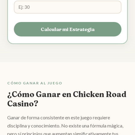
Calcular mi Estrategia
CÓMO GANAR AL JUEGO
¿Cómo Ganar en Chicken Road
Casino?
Ganar de forma consistente en este juego requiere
disciplina y conocimiento. No existe una fórmula mágica,
pero sí principios que aumentan significativamente tus