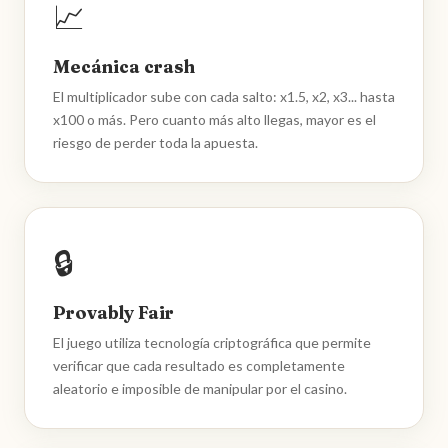
📈
Mecánica crash
El multiplicador sube con cada salto: x1.5, x2, x3... hasta
x100 o más. Pero cuanto más alto llegas, mayor es el
riesgo de perder toda la apuesta.
🔒
Provably Fair
El juego utiliza tecnología criptográfica que permite
verificar que cada resultado es completamente
aleatorio e imposible de manipular por el casino.